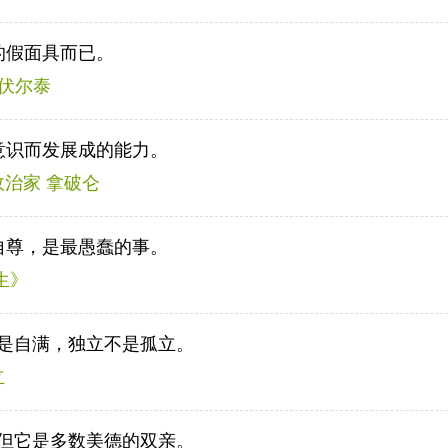
的假面具而已。
 伏尔泰
意识而发展成的能力。
政治家 拿破仑
自尊，是最愚蠢的事。
生》
是自满，独立不是孤立。
立
但它是多数美德的双亲。