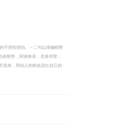
严的不胆怯惧怕。～二句以准确精警
趋炎附势，阿谀奉承，卖身求荣；
变节卖身，用别人的鲜血染红自己的