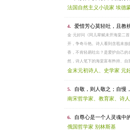
法国自然主义小说家 埃德蒙
爱惜芳心莫轻吐，且教
4.
金·元好问《同儿辈赋未开海棠二
开，争奇斗艳。诗人看到含苞未放
香，不肯轻易吐出？是爱护自己的
然，诗人笔下的海棠富有矜持、自
金末元初诗人、史学家 元
自敬，则人敬之；自慢
5.
南宋哲学家、教育家、诗人
自尊心是一个人灵魂中
6.
俄国哲学家 别林斯基