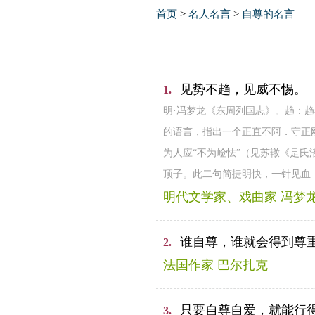
首页
>
名人名言
>
自尊的名言
见势不趋，见威不惕。
1.
明·冯梦龙《东周列国志》。趋：
的语言，指出一个正直不阿．守正
为人应“不为崄怯”（见苏辙《是氏
顶子。此二句简捷明快，一针见血
明代文学家、戏曲家 冯梦
谁自尊，谁就会得到尊
2.
法国作家 巴尔扎克
只要自尊自爱，就能行
3.