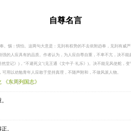
自尊名言
趋奉。惕：惧怕。这两句大意是：见到有权势的不去依附趋奉，见到有威
刚强的人应具有的品质。作者认为，为人应自尊自重，不卑不亢，决不能
涪然堂记》)，“不避死义”(见王通《文中子·礼乐》)。决不能见风使舵，
，可用以劝勉青年人应敢于坚持真理，不随声附和，不做风派人物。
龙 《东周列国志》
重。
得正。