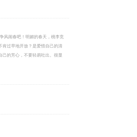
去争风闹春吧！明媚的春天，桃李竞
不肯过早地开放？是爱惜自己的清
自己的芳心，不要轻易吐出。很显