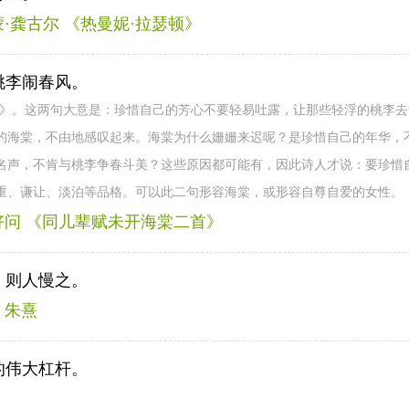
·龚古尔 《热曼妮·拉瑟顿》
桃李闹春风。
首》。这两句大意是：珍惜自己的芳心不要轻易吐露，让那些轻浮的桃李
的海棠，不由地感叹起来。海棠为什么姗姗来迟呢？是珍惜自己的年华，
名声，不肯与桃李争春斗美？这些原因都可能有，因此诗人才说：要珍惜
重、谦让、淡泊等品格。可以此二句形容海棠，或形容自尊自爱的女性。
好问 《同儿辈赋未开海棠二首》
，则人慢之。
 朱熹
的伟大杠杆。