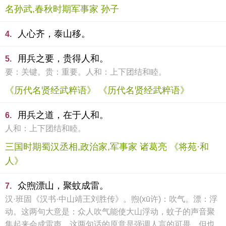
名孙武,春秋时期军事家 孙子
人心齐，泰山移。
4.
用兵之要，贵得人和。
5.
要：关键。贵：重要。人和：上下团结和睦。
《历代名贤经武粹语》 《历代名贤经武粹语》
用兵之道，在于人和。
6.
人和：上下团结和睦。
三国时期蜀汉丞相,政治家,军事家 诸葛亮 《将苑·和
人》
众煦漂山，聚蚊成雷。
7.
汉·班固《汉书·中山靖王刘胜传》。煦(xū许)：吹气。漂：浮
动。这两句大意是：众人吹气能使大山浮动，蚊子的声音聚
集起来会成雷声。这两句话的原意是强调人言的可畏。但也