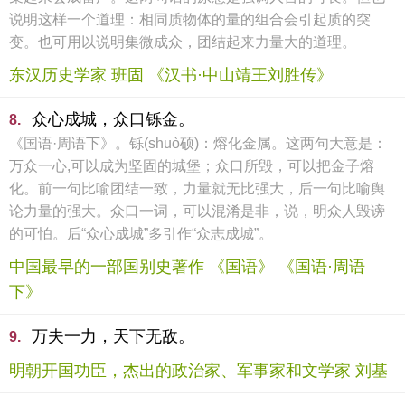
说明这样一个道理：相同质物体的量的组合会引起质的突
变。也可用以说明集微成众，团结起来力量大的道理。
东汉历史学家 班固 《汉书·中山靖王刘胜传》
众心成城，众口铄金。
8.
《国语·周语下》。铄(shuò硕)：熔化金属。这两句大意是：
万众一心,可以成为坚固的城堡；众口所毁，可以把金子熔
化。前一句比喻团结一致，力量就无比强大，后一句比喻舆
论力量的强大。众口一词，可以混淆是非，说，明众人毁谤
的可怕。后“众心成城”多引作“众志成城”。
中国最早的一部国别史著作 《国语》 《国语·周语
下》
万夫一力，天下无敌。
9.
明朝开国功臣，杰出的政治家、军事家和文学家 刘基