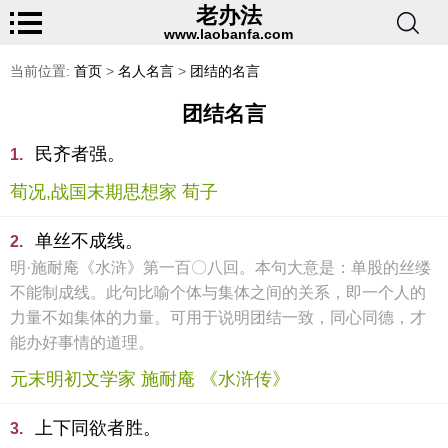
老办法
www.laobanfa.com
当前位置:
首页
>
名人名言
>
团结的名言
团结名言
民齐者强。
1.
荀况,战国末期思想家 荀子
单丝不成线。
2.
明·施耐庵《水浒》第一百〇八回。本句大意是：单股的丝缕
不能制成线。此句比喻个体与集体之间的关系，即一个人的
力量不如集体的力量。可用于说明团结一致，同心同德，才
能办好事情的道理。
元末明初文学家 施耐庵 《水浒传》
上下同欲者胜。
3.