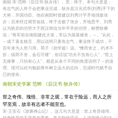
南朝·宋·范晔《后汉书·耿弁传》。竞：终于。本句大意是：
有志气的人终于会把事业完成．耿弁是汉光武帝(刘秀)手下的
大将，开国功臣。他在南阳时曾建议刘秀讨平齐地强敌张
步；后来经过艰苦奋战，终于击败了张步，齐地悉平。刘秀
认为耿弃的功劳大于西汉韩信当年平齐的功劳，称赞耿彝
说：“将军前在南阳建此大策，常以为落落难舍，～。”从此，
～成了著名格言，用以说明只要有志气，事业终于成功，干
百年来为人所习用。荀子《劝学篇》说。“懊而舍之，朽术不
折；镇而不舍，金石可镂”，俗话说“功夫不负有心人”，“世上
无难事，只怕有心人”，都是从各个不同的角度说明了～的道
理。现可以此句勉励青年树立远大的志向，完成时代赋予自
已的使命。
南朝宋史学家 范晔 《后汉书·耿弁传》
世之奇伟、瑰怪、非常之观，常在于险远，而人之所
罕至焉，故非有志者不能至也。
宋·王安石《游褒禅山记》。这几句大意是：世上奇异雄伟、
珍奇怪异的不平常的景象，常在险峻遥远、人迹所绝少到达