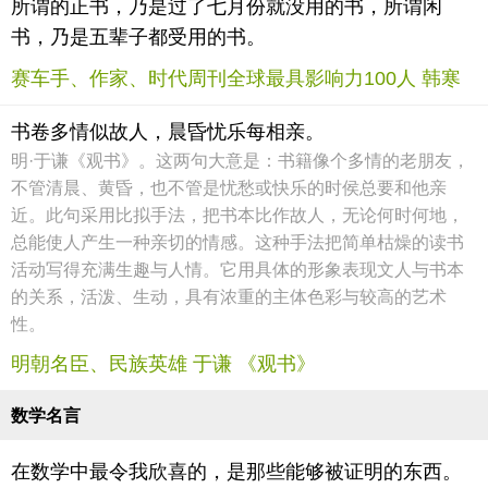
所谓的正书，乃是过了七月份就没用的书，所谓闲
书，乃是五辈子都受用的书。
赛车手、作家、时代周刊全球最具影响力100人 韩寒
书卷多情似故人，晨昏忧乐每相亲。
明·于谦《观书》。这两句大意是：书籍像个多情的老朋友，
不管清晨、黄昏，也不管是忧愁或快乐的时侯总要和他亲
近。此句采用比拟手法，把书本比作故人，无论何时何地，
总能使人产生一种亲切的情感。这种手法把简单枯燥的读书
活动写得充满生趣与人情。它用具体的形象表现文人与书本
的关系，活泼、生动，具有浓重的主体色彩与较高的艺术
性。
明朝名臣、民族英雄 于谦 《观书》
数学名言
在数学中最令我欣喜的，是那些能够被证明的东西。