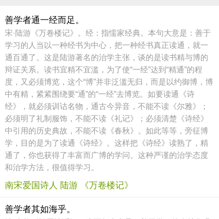
善学者通一经而足。
宋·陆游《万卷楼记》。经：指懦家经典。本句大意是：善于
学习的人当以一种经书为中心，把一种经书真正读通，就一
通百通了。这是陆游著名的治学主张，谈的是读书精与博的
辩证关系。读书宜精不宜滥，为了使“一经”达到“精通”的程
度，又必须博览，这个“博”并非泛滥无归，而是以约御博，博
中有精，紧紧围绕要“通”的“一经”去博览。如要读通《诗
经》，就必须训诂名物，通古今异音，不能不读《尔雅》；
必须明了礼制服饰，不能不读《礼记》；必须清楚《诗经》
中引用的历史典故，不能不读《春秋》。如此等等，旁征博
学，目的是为了读通《诗经》。这样把《诗经》读熟了，精
通了，你也获得了丰富而广博的学问。这种严谨的治学态度
和治学方法，很值得学习。
南宋爱国诗人 陆游 《万卷楼记》
善学者其如海乎。