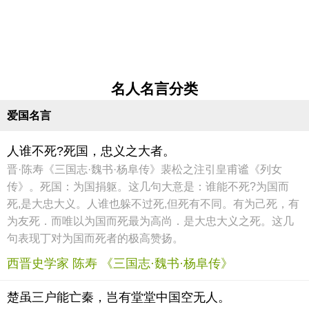
名人名言分类
爱国名言
人谁不死?死国，忠义之大者。
晋·陈寿《三国志·魏书·杨阜传》裴松之注引皇甫谧《列女
传》。死国：为国捐躯。这几句大意是：谁能不死?为国而
死,是大忠大义。人谁也躲不过死,但死有不同。有为己死，有
为友死．而唯以为国而死最为高尚．是大忠大义之死。这几
句表现丁对为国而死者的极高赞扬。
西晋史学家 陈寿 《三国志·魏书·杨阜传》
楚虽三户能亡秦，岂有堂堂中国空无人。