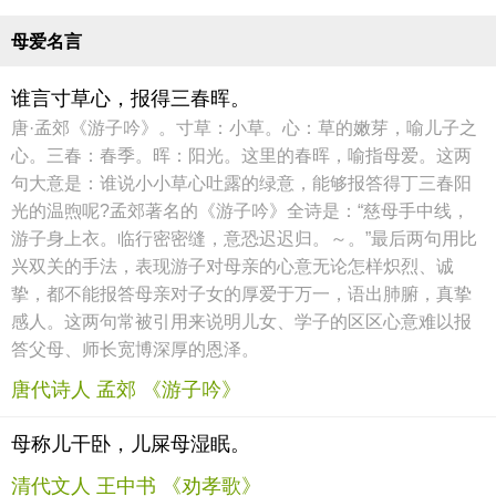
母爱名言
谁言寸草心，报得三春晖。
唐·孟郊《游子吟》。寸草：小草。心：草的嫩芽，喻儿子之
心。三春：春季。晖：阳光。这里的春晖，喻指母爱。这两
句大意是：谁说小小草心吐露的绿意，能够报答得丁三春阳
光的温煦呢?孟郊著名的《游子吟》全诗是：“慈母手中线，
游子身上衣。临行密密缝，意恐迟迟归。～。”最后两句用比
兴双关的手法，表现游子对母亲的心意无论怎样炽烈、诚
挚，都不能报答母亲对子女的厚爱于万一，语出肺腑，真挚
感人。这两句常被引用来说明儿女、学子的区区心意难以报
答父母、师长宽博深厚的恩泽。
唐代诗人 孟郊 《游子吟》
母称儿干卧，儿屎母湿眠。
清代文人 王中书 《劝孝歌》