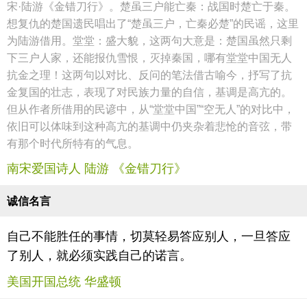
宋·陆游《金错刀行》。楚虽三户能亡秦：战国时楚亡于秦。
想复仇的楚国遗民唱出了“楚虽三户，亡秦必楚”的民谣，这里
为陆游借用。堂堂：盛大貌，这两句大意是：楚国虽然只剩
下三户人家，还能报仇雪恨，灭掉秦国，哪有堂堂中国无人
抗金之理！这两句以对比、反问的笔法借古喻今，抒写了抗
金复国的壮志，表现了对民族力量的自信，基调是高亢的。
但从作者所借用的民谚中，从“堂堂中国”“空无人”的对比中，
依旧可以体味到这种高亢的基调中仍夹杂着悲怆的音弦，带
有那个时代所特有的气息。
南宋爱国诗人 陆游 《金错刀行》
诚信名言
自己不能胜任的事情，切莫轻易答应别人，一旦答应
了别人，就必须实践自己的诺言。
美国开国总统 华盛顿