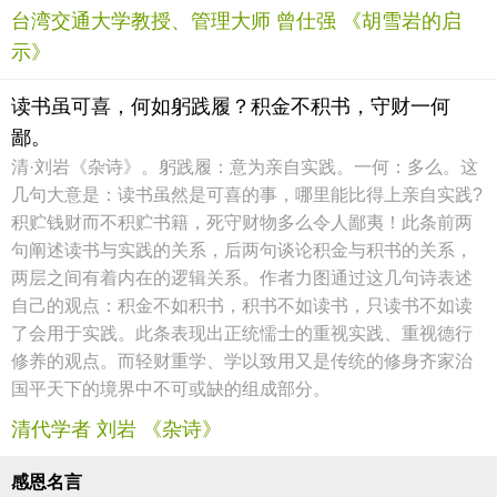
台湾交通大学教授、管理大师 曾仕强 《胡雪岩的启
示》
读书虽可喜，何如躬践履？积金不积书，守财一何
鄙。
清·刘岩《杂诗》。躬践履：意为亲自实践。一何：多么。这
几句大意是：读书虽然是可喜的事，哪里能比得上亲自实践?
积贮钱财而不积贮书籍，死守财物多么令人鄙夷！此条前两
句阐述读书与实践的关系，后两句谈论积金与积书的关系，
两层之间有着内在的逻辑关系。作者力图通过这几句诗表述
自己的观点：积金不如积书，积书不如读书，只读书不如读
了会用于实践。此条表现出正统懦士的重视实践、重视德行
修养的观点。而轻财重学、学以致用又是传统的修身齐家治
国平天下的境界中不可或缺的组成部分。
清代学者 刘岩 《杂诗》
感恩名言