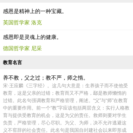
感恩是精神上的一种宝藏。
英国哲学家 洛克
感恩即是灵魂上的健康。
德国哲学家 尼采
教育名言
养不教，父之过；教不严，师之惰。
宋·王应麟《三字经》。这几句大意是：生养孩子而不使他受
教育，这是父亲的过错；教育而又不严格，鄢是教师懒惰的
过错。此名句强调教育和严格管理，阐述。“父”与“师”在教育
中的重要作用。前一个“教”字应该包括两层含义：实行人格教
育与提供受教育的机会，这是为父的责任。救师则要对学生
负责，严格管理，尽心尽职。为父、为师，决不允许逃避这
义不窖辞的社会责任。此名句是我国自封建社会以来即形成