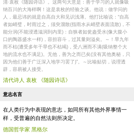
清·袁枚《随园诗话》。这两句大意是：善于学习的人就像吸
纳百川的大海样啊！这是袁枚的经验之谈。他说：做学问的
人，最忌讳的就是自高自大和见识浅薄。他打比喻说：“自高
者如峭璧，时雨过之，须臾溜散(指雨水从峭壁表面流散)，不
能分润(不能浸透滋润到内里)：自狭者如瓮盎受水(像大腹小
口的陶器盛水一样)，容担容斗，过其量则溢矣。～！旱九年
而不枯(遭受多年干旱也不枯竭)，受八洲而不满(吸纳整个大
地的流水也不满足)。无他，善为之而已矣(没有其他奥秘，只
因为他们善于广泛深入地学习罢了)”。～比喻贴切，说理透
辟，容易被人接受。
清代诗人 袁枚 《随园诗话》
意志名言
在人类行为中表现的意志，如同所有其他外界事情一
样，受普遍的自然法则所决定。
德国哲学家 黑格尔