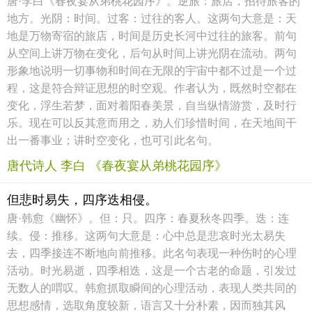
唐·李白《春夜宴从弟桃花园序》。逆旅：旅店，招待旅客的
地方。光阴：时间。过客：过往的客人。这两句大意是：天
地是万物寄宿的旅店，时间是历史长河中过往的旅客。前句
从空间上讲万物在变化，后句从时间上讲光阴在流动。两句
形象地说明一切事物和时间在无限的宇宙中都不过是一个过
程，这是符合辩证思想的时空观。作者认为，既然时空都在
变化，浮生若梦，面对着阳春美景，自当纵情游赏，及时行
乐。现在可以反其意而用之，劝人们珍惜时间，在天地间干
出一番事业；讲时空变化，也可引此名句。
唐代诗人 李白 《春夜宴从弟桃花园序》
但悲时易失，四序迭相侵。
唐·韩愈《幽怀》。但：只。四序：春夏秋冬四季。迭：连
续。侵：推移。这两句大意是：心中总是悲哀时光太易失
去，四季接连不断地向前推移。此名句表现一种伤时的心理
活动。时光易逝，四季相迭，这是一个古老的命题，引发过
无数人的喟叹。韩愈抓取瞬间的心理活动，表现人类共同的
思想感情，选取角度较新，语言又十分朴素，因而独其风