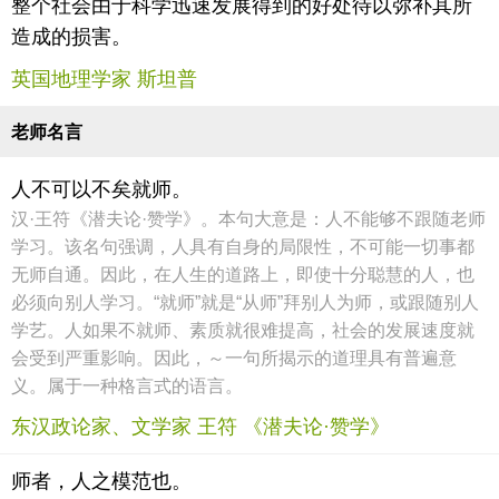
整个社会由于科学迅速发展得到的好处待以弥补其所
造成的损害。
英国地理学家 斯坦普
老师名言
人不可以不矣就师。
汉·王符《潜夫论·赞学》。本句大意是：人不能够不跟随老师
学习。该名句强调，人具有自身的局限性，不可能一切事都
无师自通。因此，在人生的道路上，即使十分聪慧的人，也
必须向别人学习。“就师”就是“从师”拜别人为师，或跟随别人
学艺。人如果不就师、素质就很难提高，社会的发展速度就
会受到严重影响。因此，～一句所揭示的道理具有普遍意
义。属于一种格言式的语言。
东汉政论家、文学家 王符 《潜夫论·赞学》
师者，人之模范也。