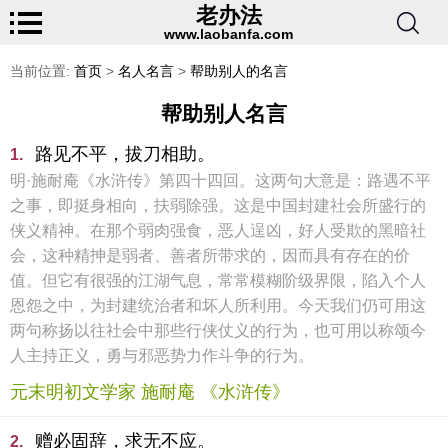
老办法
www.laobanfa.com
当前位置:
首页
>
名人名言
>
帮助别人的名言
帮助别人名言
路见不平，拔刀相助。
1.
明·施耐庵《水浒传》第四十四回。这两句大意是：路遇不平
之事，即挺身相向，扶弱除强。这是中国封建社会所盛行的
侠义精神。在那个弱肉强食，恶人逞凶，好人受欺的黑暗社
会，这种精抻是弱者、善者所带求的，因而具有存在的价
值。但它有很强的江湖气息，常常模糊阶级界限，陷入个人
恩怨之中，为封建统治者和坏人所利用。今天我们仍可用这
两句称扬以往社会中那些行侠仗义的行为，也可用以称颂今
人主持正义，勇与邪恶势力作斗争的行为。
元末明初文学家 施耐庵 《水浒传》
赠必固辞，求无不应。
2.