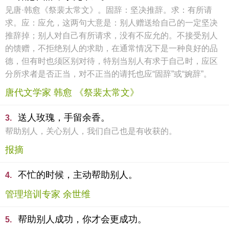
见唐·韩愈《祭裴太常文》。固辞：坚决推辞。求：有所请
求。应：应允，这两句大意是：别人赠送给自己的一定坚决
推辞掉；别人对自己有所请求，没有不应允的。不接受别人
的馈赠，不拒绝别人的求助，在通常情况下是一种良好的品
德，但有时也须区别对待，特别当别人有求于自己时，应区
分所求者是否正当，对不正当的请托也应“固辞”或“婉辞”。
唐代文学家 韩愈 《祭裴太常文》
送人玫瑰，手留余香。
3.
帮助别人，关心别人，我们自己也是有收获的。
报摘
不忙的时候，主动帮助别人。
4.
管理培训专家 余世维
帮助别人成功，你才会更成功。
5.