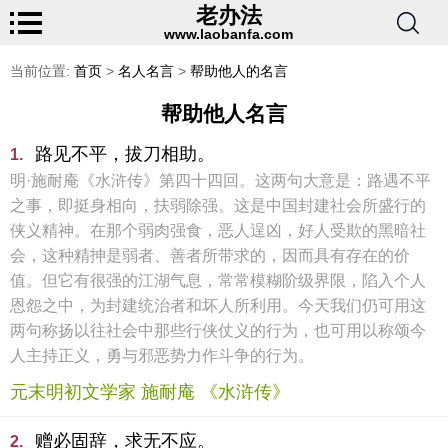
老办法
www.laobanfa.com
当前位置:
首页
>
名人名言
>
帮助他人的名言
帮助他人名言
路见不平，拔刀相助。
1.
明·施耐庵《水浒传》第四十四回。这两句大意是：路遇不平
之事，即挺身相向，扶弱除强。这是中国封建社会所盛行的
侠义精神。在那个弱肉强食，恶人逞凶，好人受欺的黑暗社
会，这种精抻是弱者、善者所带求的，因而具有存在的价
值。但它有很强的江湖气息，常常模糊阶级界限，陷入个人
恩怨之中，为封建统治者和坏人所利用。今天我们仍可用这
两句称扬以往社会中那些行侠仗义的行为，也可用以称颂今
人主持正义，勇与邪恶势力作斗争的行为。
元末明初文学家 施耐庵 《水浒传》
赠必固辞，求无不应。
2.