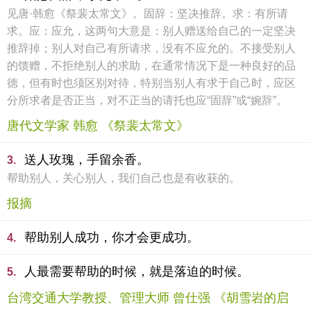
见唐·韩愈《祭裴太常文》。固辞：坚决推辞。求：有所请
求。应：应允，这两句大意是：别人赠送给自己的一定坚决
推辞掉；别人对自己有所请求，没有不应允的。不接受别人
的馈赠，不拒绝别人的求助，在通常情况下是一种良好的品
德，但有时也须区别对待，特别当别人有求于自己时，应区
分所求者是否正当，对不正当的请托也应“固辞”或“婉辞”。
唐代文学家 韩愈 《祭裴太常文》
送人玫瑰，手留余香。
3.
帮助别人，关心别人，我们自己也是有收获的。
报摘
帮助别人成功，你才会更成功。
4.
人最需要帮助的时候，就是落迫的时候。
5.
台湾交通大学教授、管理大师 曾仕强 《胡雪岩的启