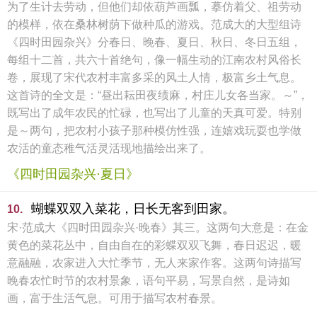
为了生计去劳动，但他们却依葫芦画瓢，摹仿着父、祖劳动
的模样，依在桑林树荫下做种瓜的游戏。范成大的大型组诗
《四时田园杂兴》分春日、晚春、夏日、秋日、冬日五组，
每组十二首，共六十首绝句，像一幅生动的江南农村风俗长
卷，展现了宋代农村丰富多采的风土人情，极富乡土气息。
这首诗的全文是：“昼出耘田夜绩麻，村庄儿女各当家。～”，
既写出了成年农民的忙碌，也写出了儿童的天真可爱。特别
是～两句，把农村小孩子那种模仿性强，连嬉戏玩耍也学做
农活的童态稚气活灵活现地描绘出来了。
《四时田园杂兴·夏日》
蝴蝶双双入菜花，日长无客到田家。
10.
宋·范成大《四时田园杂兴·晚春》其三。这两句大意是：在金
黄色的菜花丛中，自由自在的彩蝶双双飞舞，春日迟迟，暖
意融融，农家进入大忙季节，无人来家作客。这两句诗描写
晚春农忙时节的农村景象，语句平易，写景自然，是诗如
画，富于生活气息。可用于描写农村春景。