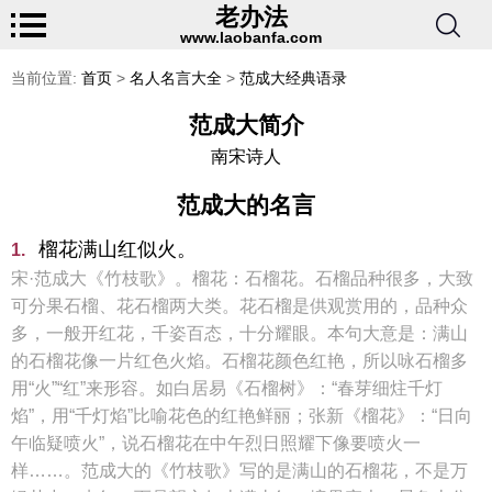
老办法
www.laobanfa.com
当前位置:
首页
>
名人名言大全
>
范成大经典语录
范成大简介
南宋诗人
范成大的名言
榴花满山红似火。
1.
宋·范成大《竹枝歌》。榴花：石榴花。石榴品种很多，大致
可分果石榴、花石榴两大类。花石榴是供观赏用的，品种众
多，一般开红花，千姿百态，十分耀眼。本句大意是：满山
的石榴花像一片红色火焰。石榴花颜色红艳，所以咏石榴多
用“火”“红”来形容。如白居易《石榴树》：“春芽细炷千灯
焰”，用“千灯焰”比喻花色的红艳鲜丽；张新《榴花》：“日向
午临疑喷火”，说石榴花在中午烈日照耀下像要喷火一
样……。范成大的《竹枝歌》写的是满山的石榴花，不是万