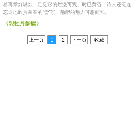
着再掌灯燃烛，足见它的烂漫可观。时已黄昏，诗人还流连
忘返地欣赏暮春的“雪”景，酴醾的魅力可想而知。
《观牡丹酴醾》
上一页
1
2
下一页
收藏