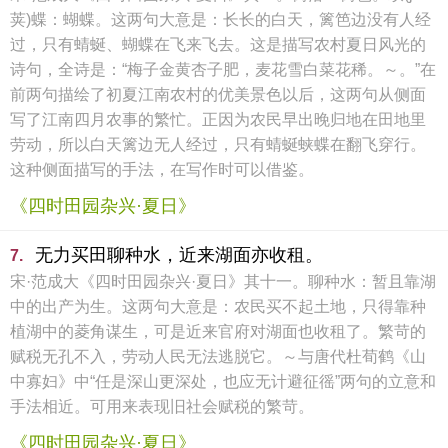
荚)蝶：蝴蝶。这两句大意是：长长的白天，篱笆边没有人经
过，只有蜻蜒、蝴蝶在飞来飞去。这是描写农村夏日风光的
诗句，全诗是：“梅子金黄杏子肥，麦花雪白菜花稀。～。”在
前两句描绘了初夏江南农村的优美景色以后，这两句从侧面
写了江南四月农事的繁忙。正因为农民早出晚归地在田地里
劳动，所以白天篱边无人经过，只有蜻蜒蛱蝶在翻飞穿行。
这种侧面描写的手法，在写作时可以借鉴。
《四时田园杂兴·夏日》
无力买田聊种水，近来湖面亦收租。
7.
宋·范成大《四时田园杂兴·夏日》其十一。聊种水：暂且靠湖
中的出产为生。这两句大意是：农民买不起土地，只得靠种
植湖中的菱角谋生，可是近来官府对湖面也收租了。繁苛的
赋税无孔不入，劳动人民无法逃脱它。～与唐代杜荀鹤《山
中寡妇》中“任是深山更深处，也应无计避征徭”两句的立意和
手法相近。可用来表现旧社会赋税的繁苛。
《四时田园杂兴·夏日》