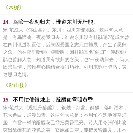
《木樨》
鸟啼一夜劝归去，谁道东川无杜鹃。
14.
宋·范成大《邻山县》。东川：四川东部地区。这两句大意
是：有鸟啼鸣一夜劝我归去，谁说东川没有杜鹃呢?范成大曾
在四川做过制置使，后来因爱国之志无由施展，产生了思归
之念。他在夜里听到杜鹃啼叫，因杜鹃又名“催归”，便想到杜
鹃也善解人意，知道我有欲归的念头，也“一夜劝归去”。诗人
因景生情，景物与心情结合得很巧妙。可用来咏杜鹃鸟，表
达思归之情。
《邻山县》
不用忙催银烛上，酴醾如雪照黄昏。
15.
宋·范成大《观牡丹酴醾》。银烛：灯盏。酴醾：落叶灌木，
花大色白，烂漫如雪。这两句大意是：不用忙不迭地催掌灯
盏，白雪一样的酴醾花已经把黄昏照亮。诗人用夸张的比喻
突出酴醾花的花色之美。它皑如白雪，能把黄昏照亮，用不