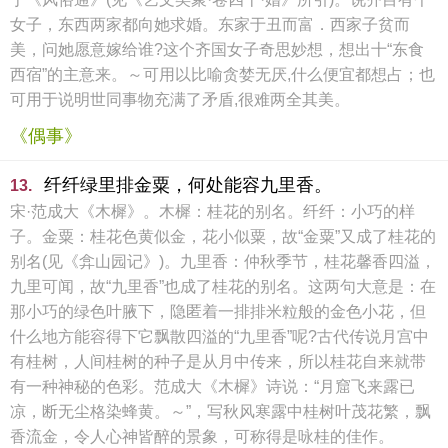
女子，东西两家都向她求婚。东家于丑而富．西家子贫而
美，问她愿意嫁给谁?这个齐国女子奇思妙想，想出十“东食
西宿”的主意来。～可用以比喻贪婪无厌,什么便宜都想占；也
可用于说明世同事物充满了矛盾,很难两全其美。
《偶事》
纤纤绿里排金粟，何处能容九里香。
13.
宋·范成大《木樨》。木樨：桂花的别名。纤纤：小巧的样
子。金粟：桂花色黄似金，花小似粟，故“金粟”又成了桂花的
别名(见《弇山园记》)。九里香：仲秋季节，桂花馨香四溢，
九里可闻，故“九里香”也成了桂花的别名。这两句大意是：在
那小巧的绿色叶腋下，隐匿着一排排米粒般的金色小花，但
什么地方能容得下它飘散四溢的“九里香”呢?古代传说月宫中
有桂树，人间桂树的种子是从月中传来，所以桂花自来就带
有一种神秘的色彩。范成大《木樨》诗说：“月窟飞来露已
凉，断无尘格染蜂黄。～”，写秋风寒露中桂树叶茂花繁，飘
香流金，令人心神皆醉的景象，可称得是咏桂的佳作。