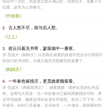
绿丛中一点红，而是望之如火满山红，境界宏大，景象十分
壮观，故常为人所称引。
《竹枝歌》
古人愁不尽，留与后人愁。
2.
《江上》
碧云日暮无书寄，寥落烟中一雁寒。
3.
宋·范成大《鹧鸪天》日后我在寂寞的旅途中想念你们而得不
到你们的书信时，大概只能空对那横空的孤雁了。
《鹧鸪天》
一年春色摧残尽，更觅姚黄魏紫看。
4.
宋·范成大《再赋简养正》。姚黄魏紫：两种名贵的牡丹品
种。这两句大意是：当一年的春光已被风雨摧残殆尽时，再
去寻找姚黄、魏紫这佯的名贵牡丹观赏。农历三月下旬，牡
丹盛开。此时已是暮春，百花殆尽，一片凄凉，因而看到牡