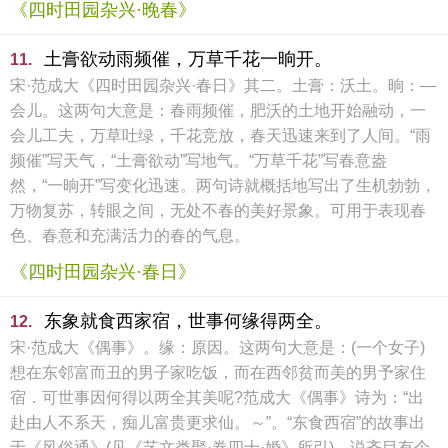
《四时田园杂兴·晚春》
土膏欲动雨频催，万草千花一晌开。
11.
宋·范成大《四时田园杂兴·春日》其二。土膏：沃土。晌：—
会儿。这两句大意是：春雨频催，肥沃的土地开始融动，一
会儿工夫，万草吐绿，千花竞放，春天迅速来到了人间。“雨
频催”写天气，“土膏欲动”写地气。“万草千花”写春意盎
然，“一晌开”写变化迅速。两句诗就概括地写出了生机勃勃，
万物复苏，转眼之间，无处不春的美好景象。可用于表现春
色、春意和充满活力的春的气息。
《四时田园杂兴·春日》
东象就食西家宿，世事何缘得两全。
12.
宋·范成大《偶事》。缘：原因。这两句大意是：(一个女子)
想在东邻富而丑的男子家吃饭，而在西邻贫而美的男予家住
宿．可世事因何得以两全其美呢?范成大《偶事》诗为：“出
赴由人不系天，痴儿富贵更求仙。～”。“东食西宿”的故事出
于《风俗通》(见《艺文类聚·卷四十·婚》所引)。说齐目有个