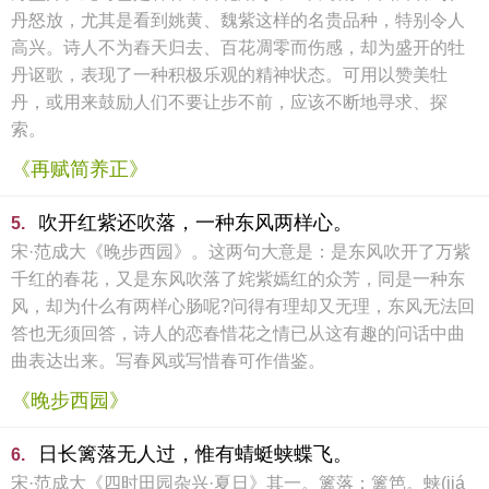
丹怒放，尤其是看到姚黄、魏紫这样的名贵品种，特别令人
高兴。诗人不为舂天归去、百花凋零而伤感，却为盛开的牡
丹讴歌，表现了一种积极乐观的精神状态。可用以赞美牡
丹，或用来鼓励人们不要让步不前，应该不断地寻求、探
索。
《再赋简养正》
吹开红紫还吹落，一种东风两样心。
5.
宋·范成大《晚步西园》。这两句大意是：是东风吹开了万紫
千红的春花，又是东风吹落了姹紫嫣红的众芳，同是一种东
风，却为什么有两样心肠呢?问得有理却又无理，东风无法回
答也无须回答，诗人的恋春惜花之情已从这有趣的问话中曲
曲表达出来。写春风或写惜春可作借鉴。
《晚步西园》
日长篱落无人过，惟有蜻蜓蛱蝶飞。
6.
宋·范成大《四时田园杂兴·夏日》其一。篱落：篱笆。蛱(jiá