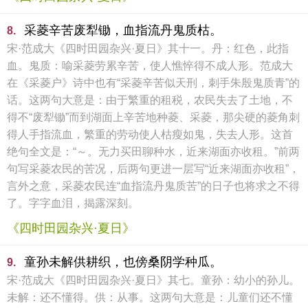
采菱辛苦废犁锄，血指流丹鬼质枯。
8.
宋·范成大《四时田园杂兴·夏日》其十一。丹：红色，此指
血。鬼质：喻采菱劳累辛苦，使人憔悴得不成人形。范成大
在《采菱户》诗中也有“采菱辛苦似天刑，刺手朱殷鬼质青”的
话。这两句大意是：由于繁重的租税，农民失去了土地，不
得不“废犁锄”而到湖面上辛苦地种菱、采菱，那尖硬的菱角刺
得人手指流血，繁重的劳动使人枯瘦如鬼，失去人形。这首
绝句全文是：“～。无力买田聊种水，近来湖面亦收租。”前两
句写采菱农民的苦况，后两句更进一层写“近来湖面亦收租”，
言外之意，采菱农民连“血指流丹鬼质苦”的日子也将求之不得
了。字字血泪，揭露深刻。
《四时田园杂兴·夏日》
童孙未解供耕织，也傍桑阴学种瓜。
9.
宋·范成大《四时田园杂兴·夏日》其七。童孙：幼小的孙儿。
未解：还不懂得。供：从事。这两句大意是：儿童们还不懂