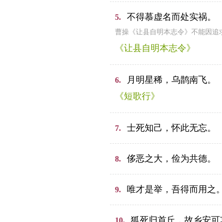
不得慕虚名而处实祸。
5.
曹操《让县自明本志令》不能因追
《让县自明本志令》
月明星稀，乌鹊南飞。
6.
《短歌行》
士死知己，怀此无忘。
7.
侈恶之大，俭为共德。
8.
唯才是举，吾得而用之
9.
狐死归首丘，故乡安可
10.