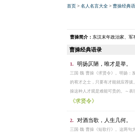
首页
>
名人名言大全
>
曹操经典
曹操简介：
东汉末年政治家、军
曹操经典语录
明扬仄陋，唯才是举。
1.
三国·魏·曹操《求贤令》。明扬：
的宥才之士，只要有才能就应荐拔
操这种人才观是难能可贵的。～表
《求贤令》
对酒当歌，人生几何。
2.
三国·魏·曹操《短歌行》。这两句