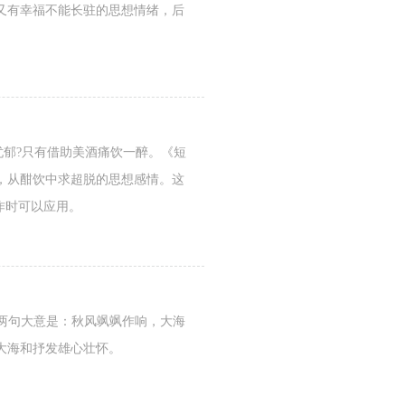
又有幸福不能长驻的思想情绪，后
忧郁?只有借助美酒痛饮一醉。《短
，从酣饮中求超脱的思想感情。这
作时可以应用。
这两句大意是：秋风飒飒作响，大海
大海和抒发雄心壮怀。