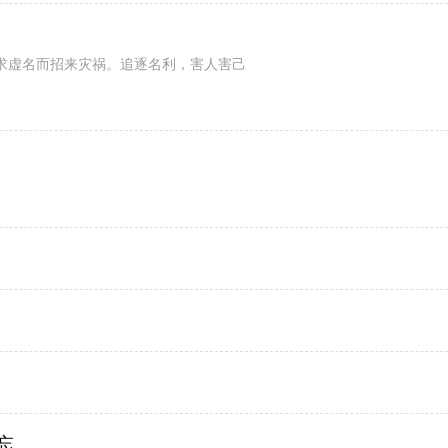
求虚名而招来灾祸。追逐名利，害人害己
。
忘。