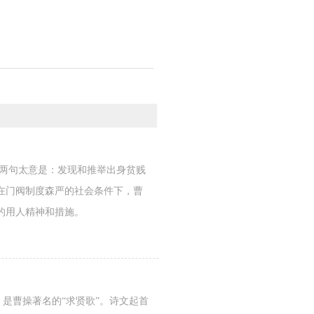
这两句太意是：发现和推举出身贫贱
在门阀制度森严的社会条件下，曹
的用人精神和措施。
是曹操著名的“求贤歌”。诗文起首