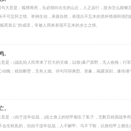
这两句大意是：狐狸将死，头必朝向出生的山丘，人之远行，故乡怎么能够
乡不可忘怀之情。举例生动，承接自然，表现出不忘本的质朴情感和强烈的
“狐死首丘”的成语，常被人用来表现不忘本的乡土之情。
鸣。
大意是：(战乱给人民带来了巨大的灾难，以致)暴尸原野，无人收殓；行
心动魄；残垣断壁，无有人烟。诗句写得典型、形象，揭露深刻，遂传诵
亡。
大意是：(由于连年征战，)战士身上的铠甲都生了虱子，无数百姓因战争
不会生虮虱的，但由于连年征战，人不解甲。马不下鞍，以致铠甲上都生