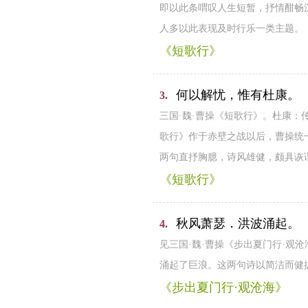
即以此条喟叹人生短暂，抒情酣畅
人多以此表现及时行乐一类主题。
《短歌行》
何以解忧，惟有杜康。
3.
三国·魏·曹操《短歌行》。杜康
歌行》作于赤壁之战以后，曹操统
两句直抒胸臆，诗风雄健，颇具诙
《短歌行》
秋风萧瑟．洪波涌起。
4.
见三国·魏·曹操《步出夏门行·
涌起了巨浪。这两句诗以简洁而健
《步出夏门行·观沧海》