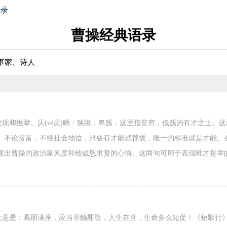
语录
曹操经典语录
事家、诗人
发现和推举。仄(zé昃)晒：狭隘，卑贱，这里指贫穷，低贱的有才之士。
。不论贫富，不绝社会地位，只耍有才能就荐拔，唯一的标准就是才能。
现出曹操的政治家风度和他诚恳求贤的心情。这两句可用于表现唯才是举
大意是：高朋满座，应当举觞酣歌，人生在世，生命多么短促！《短歌行》