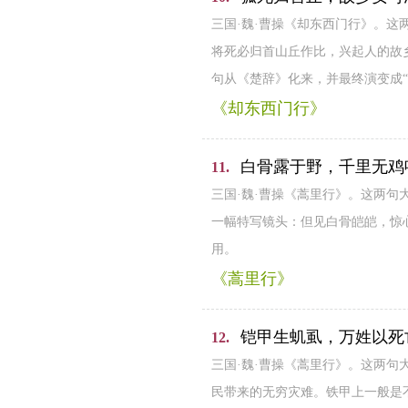
三国·魏·曹操《却东西门行》。
将死必归首山丘作比，兴起人的故
句从《楚辞》化来，并最终演变成
《却东西门行》
白骨露于野，千里无鸡
11.
三国·魏·曹操《蒿里行》。这两句
一幅特写镜头：但见白骨皑皑，惊
用。
《蒿里行》
铠甲生虮虱，万姓以死
12.
三国·魏·曹操《蒿里行》。这两句
民带来的无穷灾难。铁甲上一般是