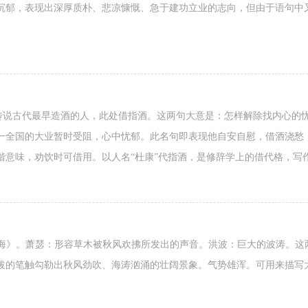
沉郁，表现出深厚质朴、悲凉慷慨、急于建功立业的志向，但由于语句中
：传说古代最早造酒的人，此处借指酒。这两句大意是：怎样解除找内心的
一全国的大业暂时受阻，心中忧郁。此名句即表现他自安自慰，借酒浇愁
谐意味，劝饮时可借用。以人名“杜康”代指酒，是修辞学上的借代格，写
观沧海》。萧瑟：形容草木被秋风欢拂所发出的声音。洪波：巨大的波涛。
拔的笔触勾勒出秋风劲吹、海涛汹涌的壮阔景象。气势雄浑。可用来描写