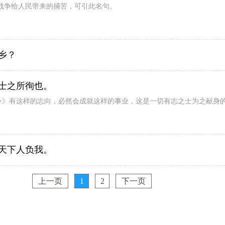
战争给人民带来的捕苦，可引此名句。
乡？
士之所徇也。
才令》有这样的志向，必然会成就这样的事业，这是一切有志之士为之献身
天下人负我。
上一页
1
2
下一页