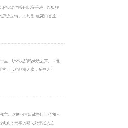
忘怀?此名句采用比兴手法，以狐狸
思念之情。尤其是“狐死归首丘”一
军千里，听不见鸡鸣犬吠之声。～像
千古。形容战祸之惨，多被人引
而死亡。这两句写出战争给士卒和人
出虮虱；无辜的黎民死于战火之