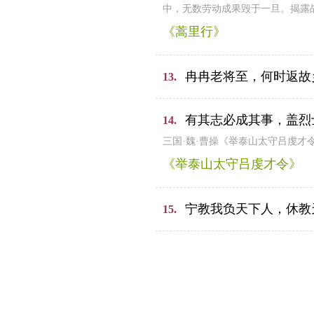
中，无数劳动成果毁于一旦。揭露
《蒿里行》
冉冉老将至，何时返故
13.
有其志必成其事，盖烈
14.
三国·魏·曹操《举泰山太守吕虔
《举泰山太守吕虔才令》
宁教我负天下人，休教
15.