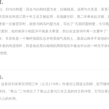
盟。
长恨]。归与白鸥盟：回去与白鸥结盟为友，比喻隐居。这两句大意是：富
辛弃疾在闲居江西十年之后又被起用，在福建任职，第二年奉命赴京都，
者第一次被罢官时，就曾与鸥鸟约盟为友，写出了“凡我同盟鸥鹭，今日既
经复职，他对南宋小朝廷并不抱多大希望，所以在这首词中再一次重申了“
年。辛弃疾是一个胸怀报国壮志并有英雄气质的人，隐居山林并不是他的
作者的闲适情怀，而是他在黑白颠倒的黑暗现实中被迫作出的一种无可奈
腔愤恨。
去。
》这首词为宋孝宗淳熙三年（公元1176年）作者任江西提点刑狱，驻节
苦闷。“青山 ”二句突出了了青山之遮与江水之流的对立和冲突，它写出
人心的作用。