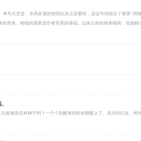
]。本句大意是：东风吹落的细雨比灰尘还要轻，还这句词抓住了春雨“润物
蒙的景色。精细的观察是作者写景的基础，以灰尘的轻细来喻雨，也颇精
栽。
阙》白发难道也有种子吗？一个个在醒来的时候都载上了。表示对白发、时