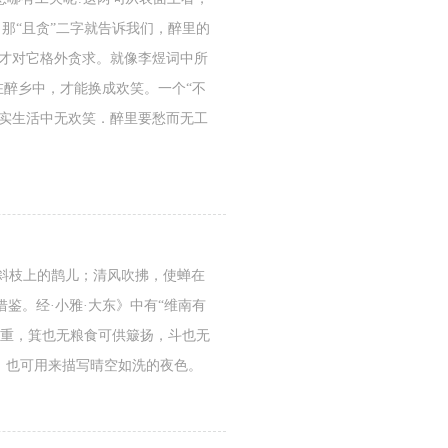
。那“且贪”二字就告诉我们，醉里的
公才对它格外贪求。就像李煜词中所
在醉乡中，才能换成欢笑。一个“不
现实生活中无欢笑．醉里要愁而无工
。
了斜枝上的鹊儿；清风吹拂，使蝉在
鉴。经·小雅·大东》中有“维南有
严重，箕也无粮食可供簸扬，斗也无
，也可用来描写晴空如洗的夜色。