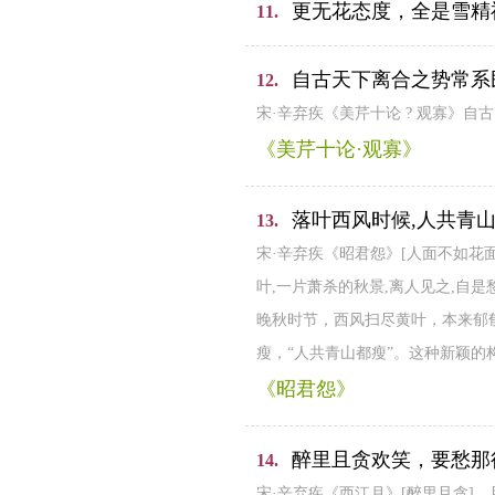
更无花态度，全是雪精
11.
自古天下离合之势常系
12.
宋·辛弃疾《美芹十论 ? 观寡》
《美芹十论·观寡》
落叶西风时候,人共青
13.
宋·辛弃疾《昭君怨》[人面不如花
叶,一片萧杀的秋景,离人见之,自
晚秋时节，西风扫尽黄叶，本来郁
瘦，“人共青山都瘦”。这种新颖
《昭君怨》
醉里且贪欢笑，要愁那
14.
宋·辛弃疾《西江月》[醉里且贪]