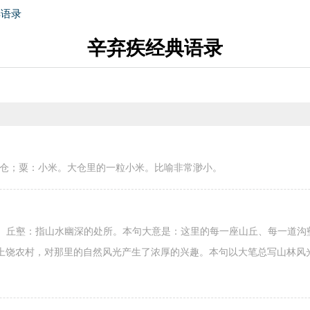
典语录
辛弃疾经典语录
大仓；粟：小米。大仓里的一粒小米。比喻非常渺小。
堂]。丘壑：指山水幽深的处所。本句大意是：这里的每一座山丘、每一道
上饶农村，对那里的自然风光产生了浓厚的兴趣。本句以大笔总写山林风