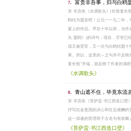
富贵非吾事，归与白鸥
7.
宋·辛弃疾《水调歌头》[长恨复
鸥结为盟友吧！公元一一九二年，
宴上的作品。早在十年以前，当作
头·盟鸥》)的词句；现在，尽管已
戎又被罢官，又一次与白鸥结盟十
果。所以，这里的～之句并不反映
复长恨”开端，就反映了作者的满
《水调歌头》
青山遮不住，毕竟东流
8.
宋·辛弃疾《菩萨蛮·书江西造口壁
抒写抗金复国的决心和壮志难酬的
这一深遂的哲理而千古名句有鼓舞
《菩萨蛮·书江西造口壁》