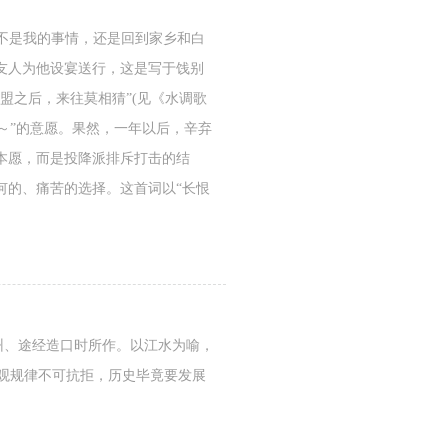
贵不是我的事情，还是回到家乡和白
友人为他设宴送行，这是写于饯别
盟之后，来往莫相猜”(见《水调歌
～”的意愿。果然，一年以后，辛弃
本愿，而是投降派排斥打击的结
何的、痛苦的选择。这首词以“长恨
赣州、途经造口时所作。以江水为喻，
客观规律不可抗拒，历史毕竟要发展