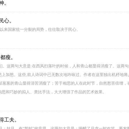
神。
民心。
自古以来国家统一分裂的局势，往往取决于民心。
山都瘦。
面]。这两句大意是:在西风扫落叶的时候，人和青山都显得消瘦了。这两
是愁上加愁。这些,前人诗词中已无数次地吟咏过。作者在这里独出机杼地将
郁葱葱的青山显得清苦消瘦了；苦于相思的人在此时节，自然愁苦倍增，
的构思和巧妙的拟人、类比手法，大大增强了作品的艺术效果。
得工夫。
。且：姑且，有“暂时”的意思。这两句大意是：喝醉了且贪一时欢笑，要发