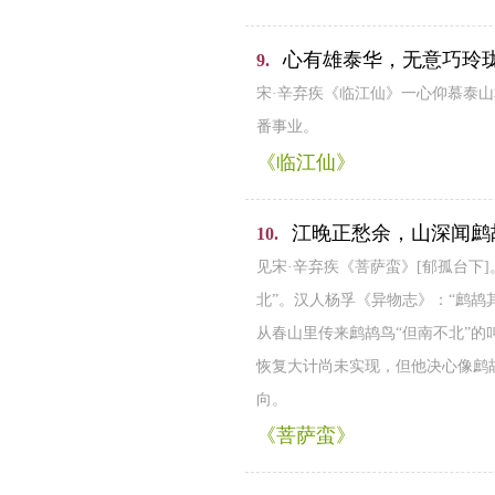
心有雄泰华，无意巧玲
9.
宋·辛弃疾《临江仙》一心仰慕泰山
番事业。
《临江仙》
江晚正愁余，山深闻鹧
10.
见宋·辛弃疾《菩萨蛮》[郁孤台下
北”。汉人杨孚《异物志》：“鹧
从春山里传来鹧鸪鸟“但南不北”
恢复大计尚未实现，但他决心像鹧
向。
《菩萨蛮》