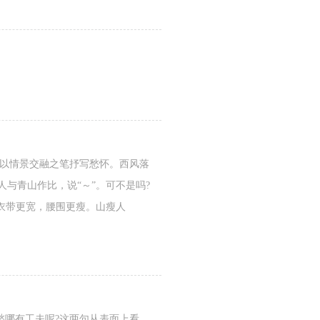
句以情景交融之笔抒写愁怀。西风落
人与青山作比，说“～”。可不是吗?
衣带更宽，腰围更瘦。山瘦人
愁哪有工夫呢?这两句从表面上看，