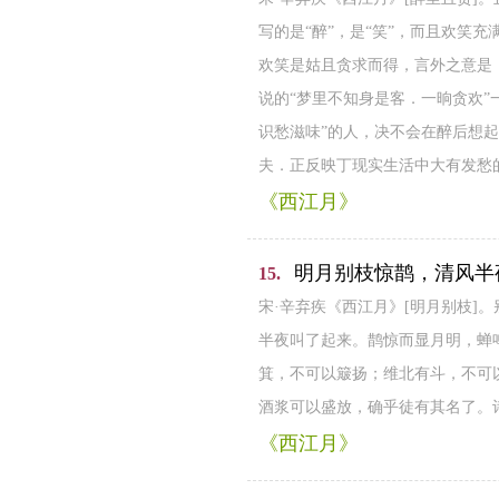
写的是“醉”，是“笑”，而且欢笑
欢笑是姑且贪求而得，言外之意是
说的“梦里不知身是客．一晌贪欢”
识愁滋味”的人，决不会在醉后想
夫．正反映丁现实生活中大有发愁
《西江月》
明月别枝惊鹊，清风半
15.
宋·辛弃疾《西江月》[明月别枝
半夜叫了起来。鹊惊而显月明，蝉
箕，不可以簸扬；维北有斗，不可
酒浆可以盛放，确乎徒有其名了。
《西江月》