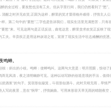
充满醉的全过程，要发愁也没有工夫。但从字里行间，我们仍然看到了“愁”
．清醒之时并无欢笑;正因为这样，醉里的笑才显得格外难得．抒情主人
一样。第二句中的“要愁”二字也是告诉我们，现实生活里充满愁苦．只有
起“要愁”来。可见这两句是正话反说，曲笔达意．醉里贪求欢笑正反映了
的工夫。辛弃疾正是用这种诙谐之笔，宣泄了现实生活中壮志难酬的愤懑
夜鸣蝉。
]。别枝：斜出的小枝。鸣蝉：使蝉鸣叫。这两句大意是：明月照眼，惊动
鸣而见风清，夜之清明幽静可见。这种以动写静的创造意境的手法，值得借
以挹酒浆”的句子。箕宿形似簸箕，斗宿形似酒斗。此时天晴无雨，旱情
诗人写此夜景，意在“悯旱”，抒情婉曲。可用来形容天旱无雨的晴朗夜空