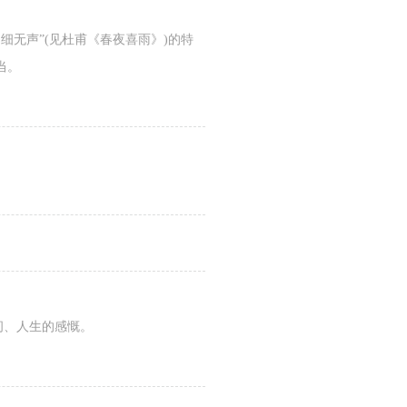
细无声”(见杜甫《春夜喜雨》)的特
当。
间、人生的感慨。