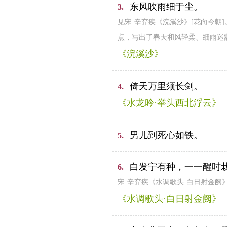
东风吹雨细于尘。
3.
见宋·辛弃疾《浣溪沙》[花向今朝
点，写出了春天和风轻柔、细雨迷
《浣溪沙》
倚天万里须长剑。
4.
《水龙吟·举头西北浮云》
男儿到死心如铁。
5.
白发宁有种，一一醒时
6.
宋·辛弃疾《水调歌头·白日射金
《水调歌头·白日射金阙》