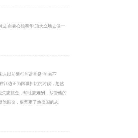
世,而要心雄泰华,顶天立地去做一
宋人以前通行的谐音是“但南不
我在江边正为国事担忧的时候，忽然
他矢志抗金，却壮志难酬，尽管他的
促他振奋，更坚定了他报国的志