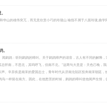
珑。
和华山的雄伟突兀，而无意欣赏小巧的玲珑山.喻指不屑于八面玲珑,曲学阿
鸪。
]。闻鹧鸪：听到鹧鸪的啼叫。关于鹧鸪啼声的谐音，古人有不同的解释，
鸪其志怀南，不思北，其呜呼飞，但南不北。”这两句大意是：天色己晚，
的叫声。辛弃疾是南宋的爱国志士，青年时代从济南沦陷区投奔南宋朝廷，
鸪鸟一样留在南方。因此，在他愁苦的时候，鹧鸪的啼叫使他闻声生情，