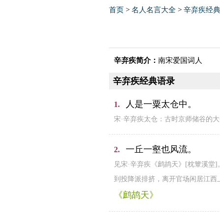
首页
>
名人名言大全
>
辛弃疾经
辛弃疾简介：
南宋爱国词人
辛弃疾经典语录
人是一粟太仓中。
1.
宋·辛弃疾太仓：古时京师储谷的
一丘一壑也风流。
2.
见宋·辛弃疾《鹧鸪天》[枕簟溪
到投降派排挤，离开官场闲居江西
《鹧鸪天》