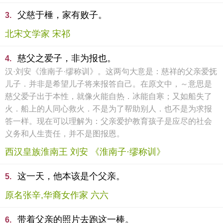
父慈于棰，家有败子。
3.
北宋文学家 宋祁
慈父之爱子，非为报也。
4.
汉·刘安《淮南子·缪称训》。这两句大意是：慈祥的父亲爱抚
儿子．并非是希望儿子将来报答自己。在原文中，～意思是
慈父爱子出于本性，就像火能自热．冰能自寒；又如船失了
火．船上的人同心救火．不是为了帮助别人．也不是为求报
答一样。现在可以理解为：父亲爱护教育孩子是应尽的社会
义务和人生责任，并不是图报恩。
西汉皇族淮南王 刘安 《淮南子·缪称训》
这一天，他本该是个父亲。
5.
原名张辛,华裔女作家 六六
带着父亲的照片去跑这一棒。
6.