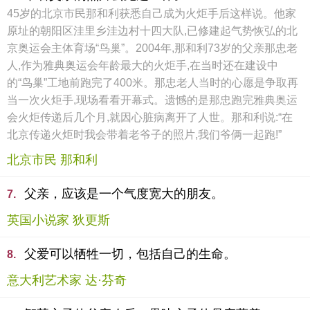
45岁的北京市民那和利获悉自己成为火炬手后这样说。他家
原址的朝阳区洼里乡洼边村十四大队,已修建起气势恢弘的北
京奥运会主体育场“鸟巢”。2004年,那和利73岁的父亲那忠老
人,作为雅典奥运会年龄最大的火炬手,在当时还在建设中
的“鸟巢”工地前跑完了400米。那忠老人当时的心愿是争取再
当一次火炬手,现场看看开幕式。遗憾的是那忠跑完雅典奥运
会火炬传递后几个月,就因心脏病离开了人世。那和利说:“在
北京传递火炬时我会带着老爷子的照片,我们爷俩一起跑!”
北京市民 那和利
父亲，应该是一个气度宽大的朋友。
7.
英国小说家 狄更斯
父爱可以牺牲一切，包括自己的生命。
8.
意大利艺术家 达·芬奇