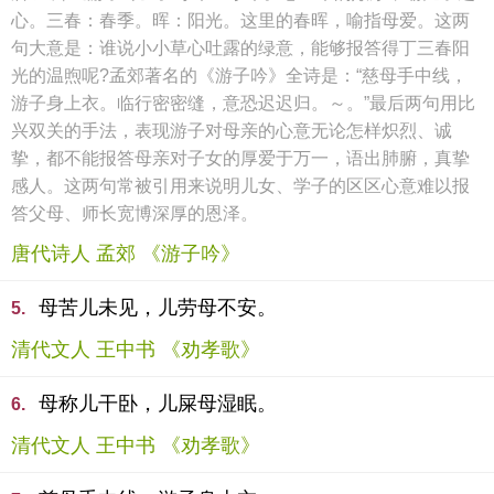
心。三春：春季。晖：阳光。这里的春晖，喻指母爱。这两
句大意是：谁说小小草心吐露的绿意，能够报答得丁三春阳
光的温煦呢?孟郊著名的《游子吟》全诗是：“慈母手中线，
游子身上衣。临行密密缝，意恐迟迟归。～。”最后两句用比
兴双关的手法，表现游子对母亲的心意无论怎样炽烈、诚
挚，都不能报答母亲对子女的厚爱于万一，语出肺腑，真挚
感人。这两句常被引用来说明儿女、学子的区区心意难以报
答父母、师长宽博深厚的恩泽。
唐代诗人 孟郊 《游子吟》
母苦儿未见，儿劳母不安。
5.
清代文人 王中书 《劝孝歌》
母称儿干卧，儿屎母湿眠。
6.
清代文人 王中书 《劝孝歌》