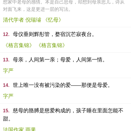
想家中老母的感情。本是自己思母，却想到母亲思儿，诗从
对面飞来，这是更进一层的写法。
清代学者 倪瑞璿 《忆母》
母仪垂则辉彤管，婺宿沉芒寂夜台。
12.
《格言集锦》 《格言集锦》
母亲，人间第一亲；母爱，人间第一情。
13.
字严
世上唯一没有被污染的爱——那便是母爱。
14.
字严
慈母的胳膊是慈爱构成的，孩子睡在里面怎能不
15.
甜。
法国作家 雨果