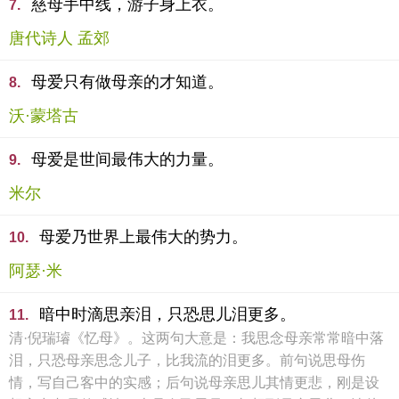
慈母手中线，游子身上衣。
7.
唐代诗人 孟郊
母爱只有做母亲的才知道。
8.
沃·蒙塔古
母爱是世间最伟大的力量。
9.
米尔
母爱乃世界上最伟大的势力。
10.
阿瑟·米
暗中时滴思亲泪，只恐思儿泪更多。
11.
清·倪瑞璿《忆母》。这两句大意是：我思念母亲常常暗中落
泪，只恐母亲思念儿子，比我流的泪更多。前句说思母伤
情，写自己客中的实感；后句说母亲思儿其情更悲，刚是设