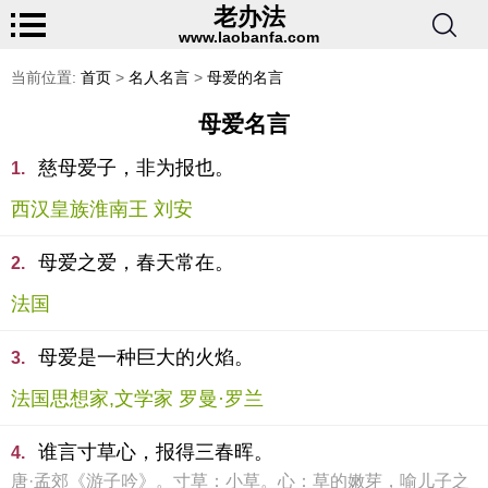
老办法
www.laobanfa.com
当前位置:
首页
>
名人名言
>
母爱的名言
母爱名言
慈母爱子，非为报也。
1.
西汉皇族淮南王 刘安
母爱之爱，春天常在。
2.
法国
母爱是一种巨大的火焰。
3.
法国思想家,文学家 罗曼·罗兰
谁言寸草心，报得三春晖。
4.
唐·孟郊《游子吟》。寸草：小草。心：草的嫩芽，喻儿子之