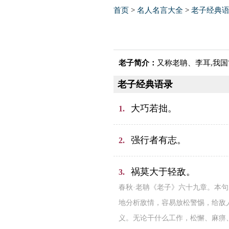
首页
>
名人名言大全
>
老子经典
老子简介：
又称老聃、李耳,我
老子经典语录
大巧若拙。
1.
强行者有志。
2.
祸莫大于轻敌。
3.
春秋·老聃《老子》六十九章。本
地分析敌情，容易放松警惕，给敌
义。无论干什么工作，松懈、麻痹