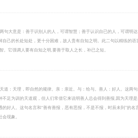
这两句大意是：善于识别人的人，可谓智慧；善于认识自已的人，可谓明达
解自己的长处短处，更十分困难，故人贵有自知之明。此二句以精练的语言
明智。它强调人要有自知之明,要善于取人之长，补已之短。
。天道：天理，即自然的规律。亲：亲近。与：给与。善人：好人。这两
种不足为训的天道观，但人们常借它来说明善人总会得到善报,因为天理
遇的好人。这句名言和“善有善报，恶有恶报，不是不报，时辰未到”的名
社会现象。