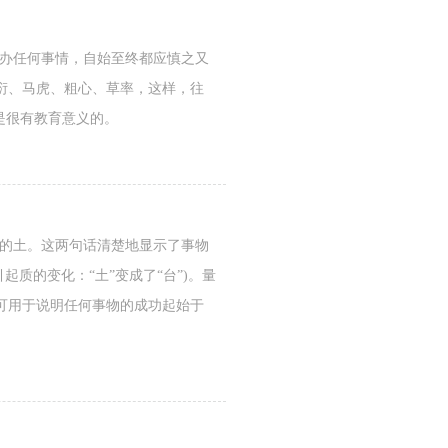
。办任何事情，自始至终都应慎之又
衍、马虎、粗心、草率，这样，往
是很有教育意义的。
来的土。这两句话清楚地显示了事物
质的变化：“土”变成了“台”)。量
可用于说明任何事物的成功起始于