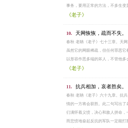
事务，要用正常的方法，不多生变
《老子》
天网恢恢，疏而不失。
10.
春秋·老聃《老子》七十三章。天
虽然它的网眼稀疏，但任何罪恶它
以形容作恶多端的坏人，不管他多
《老子》
抗兵相加，哀者胜矣。
11.
春秋·老聃《老子》六十九章。抗
情的一方将会获胜。此二句写出了
们满怀着义愤，决心和敌人拼命，
而悲愤地奋起反抗的军队一定能打