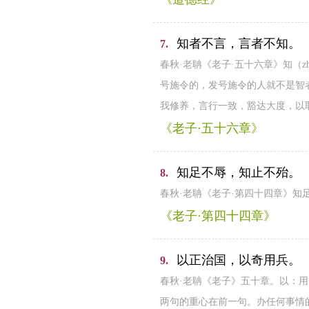
知者不言，言者不知。
7.
春秋·老聃《老子·五十六章》知（
号施令的，发号施令的人就不是智
我修养，言行一致，豁达大度，以
《老子·五十六章》
知足不辱，知止不殆。
8.
春秋·老聃《老子·第四十四章》
《老子·第四十四章》
以正治国，以奇用兵。
9.
春秋·老聃《老子》五十章。以：
两句的重心在前一句。办任何事情