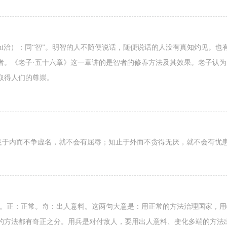
zhi治）：同“智”。明智的人不随便说话，随便说话的人没有真知灼见。
者。《老子·五十六章》这一章讲的是智者的修养方法及其效果。老子认
取得人们的尊崇。
知足于内而不争虚名，就不会有屈辱；知止于外而不贪得无厌，就不会有忧
用。正：正常。奇：出人意料。这两句大意是：用正常的方法治理国家，
的方法都有奇正之分。用兵是对付敌人，要用出人意料、变化多端的方法