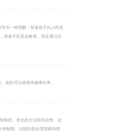
也有作另一种理解：智者是不向人民发
为，智者不应是说教者，而应通过自
患。如此可以使身体健康长寿。
用特殊的、变化的方法指导战争。这
出奇制胜。治国则是处理国家内部