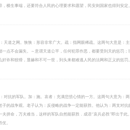
异，横生事端，还要符合人民的心理要求和愿望，民安则国家也得到安定
网：天道之网。恢恢：形容非常广大。疏：指网眼稀疏。这两句大意是：
都一点不会漏失。～意谓天道公平，任何犯罪作恶，都要受到天的惩罚；现
么奸诈和狡猾，显赫和不可一世，到头来都难逃人民的法网和正义的惩罚
兵：对抗的军队。加：施。哀者：充满悲愤心情的一方。这两句大意为：
老子的战争观。老子认为：反侵略的战争一定能获胜。他认为：两支对抗
一夫拼命，万夫难当，这样的军队自然能获胜．成语“哀兵必胜”即出于此
胜仗。