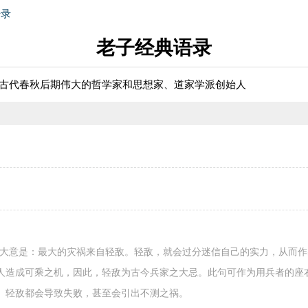
语录
老子经典语录
国古代春秋后期伟大的哲学家和思想家、道家学派创始人
句大意是：最大的灾祸来自轻敌。轻敌，就会过分迷信自己的实力，从而
人造成可乘之机，因此，轻敌为古今兵家之大忌。此句可作为用兵者的座
、轻敌都会导致失败，甚至会引出不测之祸。