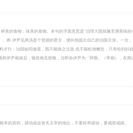
 鲜美的食物；味美的食物。本句的字面意思是“治理大国就像烹调美味的
）。商·伊尹见商汤是个贤德的君主，便向他提出自己的治国主张。一次，
料才行；治国如同做菜，既不能操之过急,也不能松弛懈怠，只有恰到好处
汤和伊尹相谈后，顿觉相见恨晚，当即命伊尹为「阿衡」（宰相），在商
了根本的原则，躁动就会丧失主宰的地位，不要轻率躁动，要戒骄戒躁。