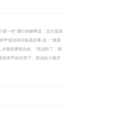
小菜一样”通行的解释是：治大国就
伊尹借汤询问饭菜的事,说：“做菜
,才能把事情办好。”商汤听了，很
汤和伊尹的经营下，商汤的力量开