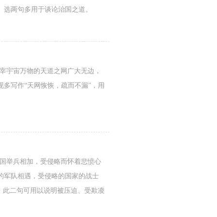
。选两句多用于谈论治国之道。
主宰宇宙万物的天道之网广大无边，
多写作“天网恢恢，疏而不漏”，用
。
两国举兵相加，受侵略而怀着悲愤心
的军队相遇，受侵略的国家的战士
。此二句可用以说明被压迫、受欺凌