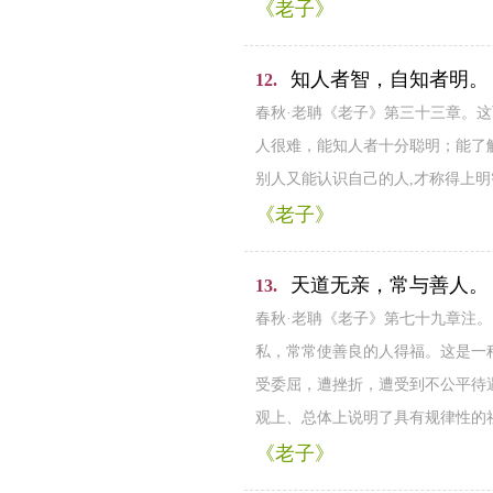
《老子》
知人者智，自知者明。
12.
春秋·老聃《老子》第三十三章。
人很难，能知人者十分聪明；能了
别人又能认识自己的人,才称得上
《老子》
天道无亲，常与善人。
13.
春秋·老聃《老子》第七十九章注
私，常常使善良的人得福。这是一
受委屈，遭挫折，遭受到不公平待
观上、总体上说明了具有规律性的
《老子》