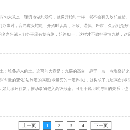
这两句大意是：谨慎地做到最终，就像开始时一样，就不会有失败和差错
们办事时，容易虎头蛇尾，开始时认真﹑细致、谨慎、严肃，久后则是敷
”的名言告诫人们办事应有始有终，始终如一，这样才不致把事情办糟，这
累土：堆叠起来的土。这两句大意是：九层的高台，起于一点一点堆叠起
(即量的变化)达到定的高度(即量变的一定界限)，就构成了九层高台(即引起
，如此循环往复，推动事物进入高级形态。可用于说明质与量的关系，也
上一页
1
2
3
4
下一页