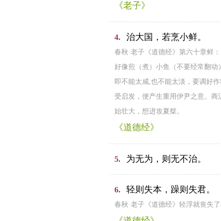
《老子》
治大国，若烹小鲜。
4.
春秋·老子《道德经》第六十章鲜：
好像煎（煮）小鱼（不要经常翻动
即不能太咸,也不能太淡，要调好作
受启发，便产生重用伊尹之意。商
始壮大，想进攻夏桀。
《道德经》
为无为，则无不治。
5.
轻则失本，躁则失君。
6.
春秋·老子《道德经》轻浮就丧失
《道德经》