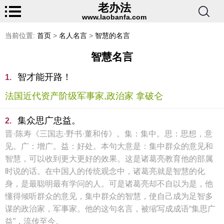
老办法
www.laobanfa.com
当前位置:
首页
>
名人名言
>
智慧的名言
智慧名言
智才能开路！
1.
法国近代资产阶级军事家,政治家 拿破仑
集众思广忠益。
2.
晋·陈寿《三国志·野书·董和传》。集：集中。思：思想，意
见。广：增广。益：好处。本句大意是：集中群众的意见和
智慧，可以收到更大更好的效果。这是诸葛亮教育他的部属
时说的话。在中国人的传统观念中，诸葛亮就是智慧的化
身，是最聪明最有学问的人。可是诸葛亮却不自以为是，他
懂得倾听群众的意见，集中群众的智慧，使自己成为足智多
谋的政治家，军事家。他的这句名言，被缩写成成语“集思广
益”，流传至今。