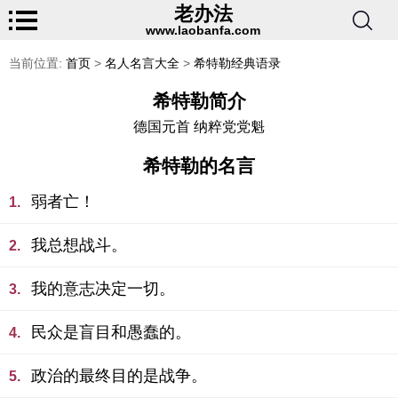
老办法
www.laobanfa.com
当前位置:
首页
>
名人名言大全
>
希特勒经典语录
希特勒简介
德国元首 纳粹党党魁
希特勒的名言
弱者亡！
1.
我总想战斗。
2.
我的意志决定一切。
3.
民众是盲目和愚蠢的。
4.
政治的最终目的是战争。
5.