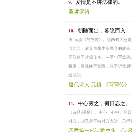
爱情是不讲法律的。
9.
圣哲罗姆
朝随而出，暮隐而入。
10.
唐·元稹《莺莺传》。这两句大意
自结合，后又为张生所抛弃的故事
即取材于这篇传奇。～两句写莺离
折磨，灵魂终于觉醒，敢于听凭感
造成的。
唐代诗人 元稹 《莺莺传》
中心藏之，何日忘之。
11.
《诗经·隰桑》。中心：心中。何
对方，却又羞于向对方表达，只得
我国第一部诗歌总集 《诗经