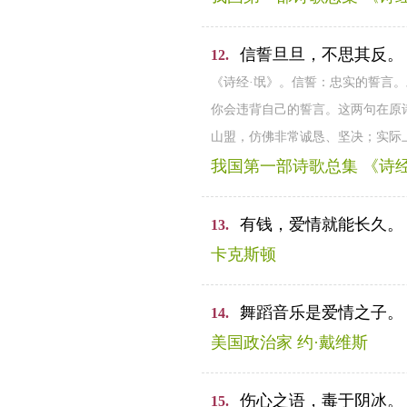
信誓旦旦，不思其反。
12.
《诗经·氓》。信誓：忠实的誓言
你会违背自己的誓言。这两句在原
山盟，仿佛非常诚恳、坚决；实际
我国第一部诗歌总集 《诗经
有钱，爱情就能长久。
13.
卡克斯顿
舞蹈音乐是爱情之子。
14.
美国政治家 约·戴维斯
伤心之语，毒于阴冰。
15.