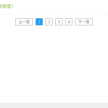
言联璧》
上一页
1
2
3
4
下一页