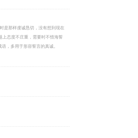
誓时是那样虔诚恳切，没有想到现在
题上态度不庄重，需要时不惜海誓
成语，多用于形容誓言的真诚。