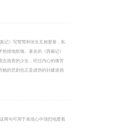
会真记》写莺莺和张生互相爱慕，私
予热情地歌颂。著名的《西厢记》
观念戕害的少女，经过内心的痛苦
而她的悲剧也正是虚伪的封建道德
。这两句可用于表现心中强烈地爱着