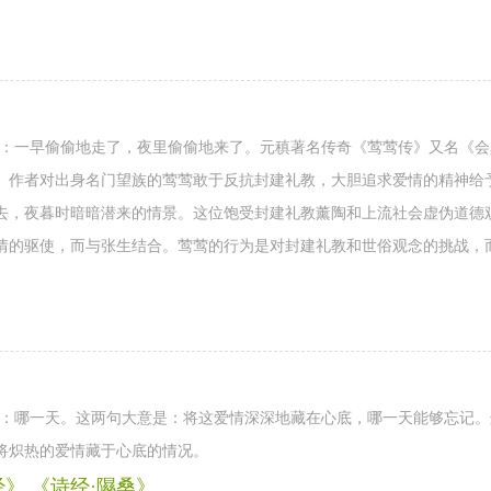
是：一早偷偷地走了，夜里偷偷地来了。元稹著名传奇《莺莺传》又名《
。作者对出身名门望族的莺莺敢于反抗封建礼教，大胆追求爱情的精神给
去，夜暮时暗暗潜来的情景。这位饱受封建礼教薰陶和上流社会虚伪道德
情的驱使，而与张生结合。莺莺的行为是对封建礼教和世俗观念的挑战，
日：哪一天。这两句大意是：将这爱情深深地藏在心底，哪一天能够忘记
将炽热的爱情藏于心底的情况。
》 《诗经·隰桑》