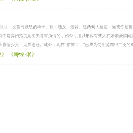
。旦旦：发誓时诚恳的样子。反：违反，违背。这两句大意是：当初你起
诗中是弃妇指责她丈夫背誓负情的，如今可用以形容有些人在婚姻爱情问
上寡情少义，见异思迁。此外，现在“信誓旦旦”已成为使用范围很广泛的
》 《诗经·氓》