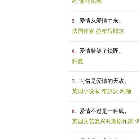
约·谢菲尔德
爱情从爱情中来。
5.
法国作家 拉布吕耶尔
爱情耻笑了锁匠。
6.
科曼
习俗是爱情的天敌。
7.
英国小说家 布尔沃·利顿
爱情不过是一种疯。
8.
英国文艺复兴时期剧作家,