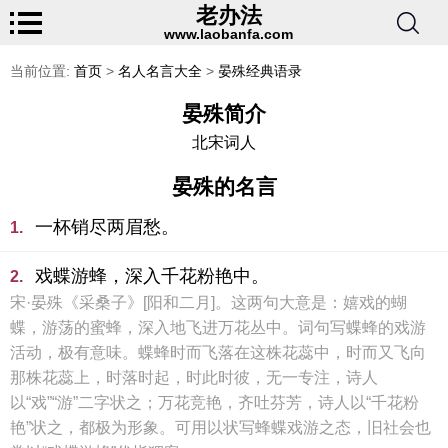
老办法
www.laobanfa.com
当前位置:
首页
>
名人名言大全
>
晏殊经典语录
晏殊简介
北宋词人
晏殊的名言
一杯销尽两眉愁。
1.
戏蝶游蜂，深入千花粉艳中。
2.
宋·晏殊《采桑子》[阳和二月]。这两句大意是：嬉戏的蝴
蝶，游荡的蜜蜂，深入地飞进万花丛中。词句写蝶蜂的戏游
活动，极有意味。蝶蜂时而飞落在这株花蕊中，时而又飞向
那株花蕊上，时落时起，时此时彼，无一专注，诗人
以“戏”“游”二字状之；万花竞艳，齐吐芬芳，诗人以“千花粉
艳”状之，都极为形象。可用以状写蜂蝶戏游之态，旧社会也