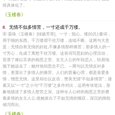
得具体化了。
《玉楼春》
无情不似多情苦，一寸还成千万缕。
8.
宋·晏殊《玉楼春》[绿扬芳草]。一寸：指心。缕(lǔ吕):量词，
用于细的东西。千万缕谓千丝万缕，连续不断。这两句大意
是：无情自有无情的好处,不像多情那样痛苦；那多情人的一
寸芳心，化成了离愁千丝万缕。这首词写思妇的心理活动，
宣泄了难以言表的相思之苦。女主人公的年轻恋人，轻易地
抛下她远去了；她对他却思念不已。～两句以无情反衬多
情，更显出了多情人的痛苦。人们的普遍心理，都是喜爱多
情，憎恶无情。这里却出以反语，赞美无情“不似多情苦”；接
着又以“一寸”之小与“千万缕”之多作对比，运用夸张笔法，形
象地描述了多情人愁苦之深。这种令人心碎的相思之苦折磨
着多情的女主人公,使她发出了不如无情的慨叹，深沉的闺怨
倾泻而出。
《玉楼春》