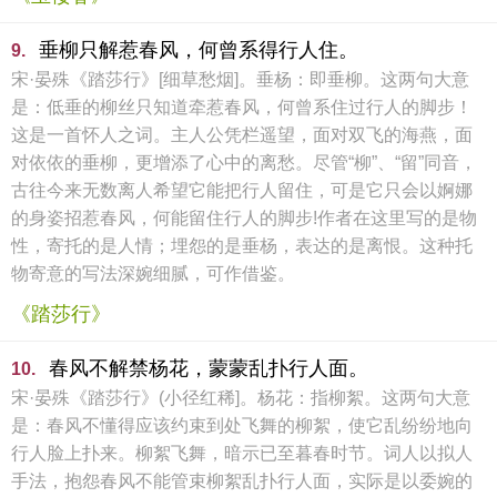
垂柳只解惹春风，何曾系得行人住。
9.
宋·晏殊《踏莎行》[细草愁烟]。垂杨：即垂柳。这两句大意
是：低垂的柳丝只知道牵惹春风，何曾系住过行人的脚步！
这是一首怀人之词。主人公凭栏遥望，面对双飞的海燕，面
对依依的垂柳，更增添了心中的离愁。尽管“柳”、“留”同音，
古往今来无数离人希望它能把行人留住，可是它只会以婀娜
的身姿招惹春风，何能留住行人的脚步!作者在这里写的是物
性，寄托的是人情；埋怨的是垂杨，表达的是离恨。这种托
物寄意的写法深婉细腻，可作借鉴。
《踏莎行》
春风不解禁杨花，蒙蒙乱扑行人面。
10.
宋·晏殊《踏莎行》(小径红稀]。杨花：指柳絮。这两句大意
是：春风不懂得应该约束到处飞舞的柳絮，使它乱纷纷地向
行人脸上扑来。柳絮飞舞，暗示已至暮春时节。词人以拟人
手法，抱怨春风不能管束柳絮乱扑行人面，实际是以委婉的