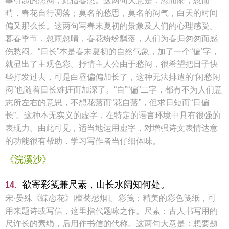
事引起的愁闷，此指春愁。这两句大意是：忽而雨，忽而
晴，春花自行凋落；莫名的愁思，莫名的闷气，白天的时间
偏又那么长。这两句写春末夏初的景象及人们的心理感受。
暮春季节，忽雨忽晴，春花纷纷飘落，人们为春归匆匆而感
伤愁闷。“日长”本是春末夏初的自然气象，加了一个“偏’字，
就显出了主观色彩。抒情主人公由于愁闷，很希望把日子快
些打发过去，可是白昼偏偏加长了，这种无法排遣的“闲愁闲
闷”也随着日长难捱而加深了。“自”“偏”二字，都有不为人们意
志所左右的意思，不想花落而“花自落”，但求日短而“日偏
长”。这种本无实义的虚字，在特定的语言环境中具有很强的
表现力。由此可见，适当地运用虚字，对增强诗文表情达意
的功能很有帮助，学习写作者当仔细体味。
《浣溪沙》
欲寄彩笺兼尺素，山长水阔知何处。
14.
宋·晏殊《蝶恋花》[槛菊愁烟]。彩笺：精美的彩色笺纸，可
用来题诗或写信，这里指代题咏之作。尺素：古人书写用的
尺许长的素绢，后用作书信的代称。这两句大意是：想要题