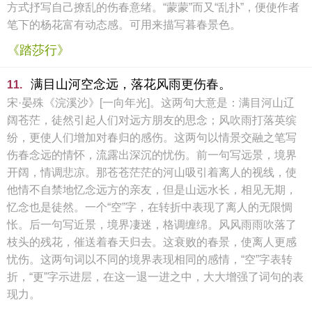
方式抒写自己撩乱的伤春意绪。“蒙蒙”而又“乱扑”，便使作者
笔下的杨花富有动态感。可用来描写暮春景色。
《踏莎行》
满目山河空念远，落花风雨更伤春。
11.
宋·晏殊《浣溪沙》[一向年光]。这两句大意是：满目河山辽
阔苍茫，徒然引起人们对远方朋友的思念；风吹雨打落英缤
纷，更使人们增加对春归的感伤。这两句以情景交融之笔写
伤春念远的情怀，流露出深沉的忧伤。前一句写远景，境界
开阔，情调悲凉。那苍苍茫茫的河山吸引着离人的视线，使
他情不自禁地忆念远方的亲友，但是山远水长，相见无期，
忆念也是徒然。一个“空”字，在转折中表现了离人的无限惆
怅。后一句写近景，境界凄迷，格调缠绵。风风雨雨吹落了
枝头的残花，催送着春天归去。这衰败的春景，使离人更感
忧伤。这两句词以不同的境界表现相同的感情，“空”字表转
折，“更”字示进层，在这一退一进之中，大大增强了词句的表
现力。