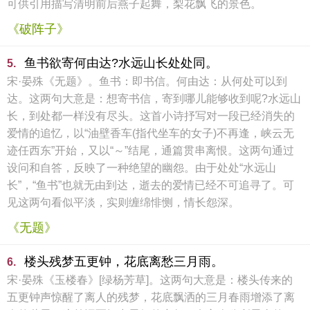
可供引用描写清明前后燕子起舞，梨花飘飞的景色。
《破阵子》
鱼书欲寄何由达?水远山长处处同。
5.
宋·晏殊《无题》。鱼书：即书信。何由达：从何处可以到
达。这两句大意是：想寄书信，寄到哪儿能够收到呢?水远山
长，到处都一样没有尽头。这首小诗抒写对一段已经消失的
爱情的追忆，以“油壁香车(指代坐车的女子)不再逢，峡云无
迹任西东”开始，又以“～”结尾，通篇贯串离恨。这两句通过
设问和自答，反映了一种绝望的幽怨。由于处处“水远山
长”，“鱼书”也就无由到达，逝去的爱情已经不可追寻了。可
见这两句看似平淡，实则缠绵悱恻，情长怨深。
《无题》
楼头残梦五更钟，花底离愁三月雨。
6.
宋·晏殊《玉楼春》[绿杨芳草]。这两句大意是：楼头传来的
五更钟声惊醒了离人的残梦，花底飘洒的三月春雨增添了离