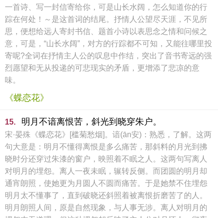
一首诗、写一封信寄给你，可是山长水阔，怎么知道你的行
踪在何处！～是这首词的结尾。抒情人公望尽天涯，不见所
思，便想给远人寄封书信、题首小诗以表思念之情和问候之
意，可是，“山长水阔”，对方的行踪都不可知，又能往哪里投
寄呢?全词在抒情主人公的叹息中作结，突出了音书寄远的强
烈愿望和无从投递的可悲现实的矛盾，更增添了悲凉的意
味。
《蝶恋花》
明月不谙离恨苦，斜光到晓穿朱户。
15.
宋·晏殊《蝶恋花》[槛菊愁烟]。谙(ān安)：熟悉，了解。这两
句大意是：明月不懂得离恨是多么痛苦，那斜料的月光到拂
晓时分还穿过朱漆的窗户，映照着不眠之人。这两句写离人
对明月的埋怨。离人一夜未眠，辗转反侧。而团圆的明月却
通宵朗照，使她更为月圆人不圆而痛苦。于是她禁不住埋怨
明月太不懂事了，直到破晓还斜照着被离恨折磨苦了的人。
明月朗照人间，原是自然现象，与人事无涉。离人对明月的