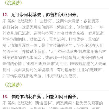
《浣溪沙》
无可奈何花落去，似曾相识燕归来。
12.
宋·晏殊《浣溪沙》[一曲新词]。这两句大意是：春花凋落，
春归匆匆，这是无可奈何的事；紫燕归来，似曾相识，一年
的岁月却已流逝。选两句抒写了作者对春光衰残、岁月流逝
的惋惜和惆怅，对仗工巧，语言流利，抒情柔婉，景物清
丽，情和景浑然一体，是千古传诵的名句，至今还活在人们
的语言里，并被赋予新意。“无可奈何花落去”现在常用来形容
对美好事物的无限留恋，或表现一种对颓势无法挽回的无可
奈何的心情；“似曾相识燕归来”则往往用来表现熟悉的人去而
复回，失而复得时的亲切感情，有时也单独引用为“燕归来”，
并可借以表现旧地重游、旧境重现时的感受。
《浣溪沙》
乍雨乍晴花自落，闲愁闲闷日偏长。
13.
宋·晏殊《浣溪沙》[青杏园林]。闲愁闲闷：指为无关紧要的