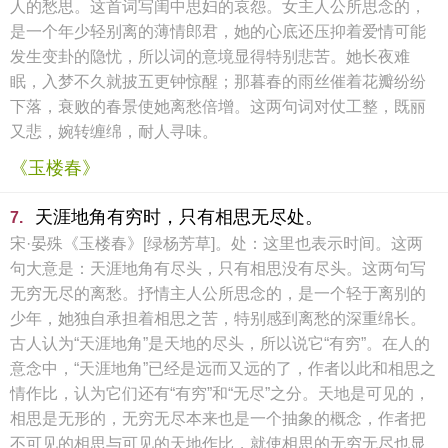
人的愁思。这首词写闺中思妇的哀怨。女主人公所思念的，
是一个年少轻别离的薄情郎君，她的心底还压抑着爱情可能
发生变卦的隐忧，所以词的意境显得特别悲苦。她长夜难
眠，入梦不久就披五更钟惊醒；那暮春的雨丝催着花瓣纷纷
下落，衰败的春景使她离愁倍增。这两句词对仗工整，既丽
又悲，婉转缠绵，耐人寻味。
《玉楼春》
天涯地角有穷时，只有相思无尽处。
7.
宋·晏殊《玉楼春》[绿杨芳草]。处：这里也表示时间。这两
句大意是：天涯地角有尽头，只有相思没有尽头。这两句写
无穷无尽的离愁。抒情主人公所思念的，是一个轻于离别的
少年，她独自承担着相思之苦，特别感到离愁的深重绵长。
古人认为“天涯地角”是天地的尽头，所以说它“有穷”。在人的
意念中，“天涯地角”已经是远而又远的了，作者以此和相思之
情作比，认为它们还有“有穷”和“无尽”之分。天地是可见的，
相思是无形的，无穷无尽本来也是一个抽象的概念，作者把
不可见的相思与可见的天地作比，就使相思的无穷无尽也显