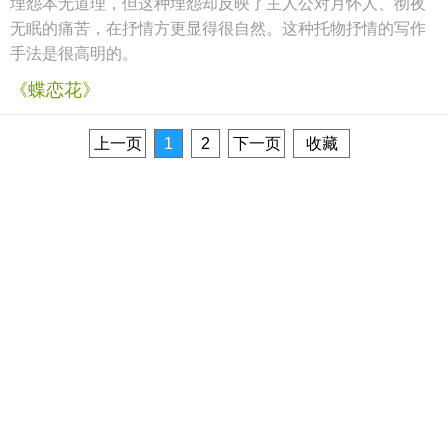
埋怨本无道理，但这种埋怨却反映了主人公对月怀人、彻夜
无眠的痛苦，在抒情方更显得很自然。这种托物抒情的写作
手法是很高明的。
《蝶恋花》
上一页
1
2
下一页
收藏