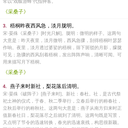
常以“戏蝶游蜂”代指狎客。
《采桑子》
梧桐昨夜西风急，淡月胧明。
3.
宋·晏殊《采桑子》[时光只解]。胧明：微明的样子。这两句
大意是：昨天夜里，淡月微明，西风急骤，刮得梧桐叶瑟瑟
作响。夜里，淡月透过婆娑的梧桐，筛下斑驳的月影，朦胧
可见；急骤的西风刮着梧桐，发出阵阵声响，清晰可闻。可
用来描写月下梧桐。
《采桑子》
燕子来时新社，梨花落后清明。
4.
宋·晏殊《破阵子》[燕子来时]。新社：春杜。社，是古代祭
祀土神的仪式，于春、秋二季举行，立春后举行的称春社，
立秋后举行的称秋社。这两句大意是：燕子从南方归来时正
值新春社日，梨花落尽之后就到了清明。这两句既是写景，
又点明了节令的迅速转换，春光的迅速衰残，构思很新颖。