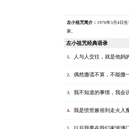
左小祖咒简介：
1970年3月
家。
左小祖咒经典语录
人与人交往，就是他妈
1.
偶然撒谎不算，不能撒
2.
我不知道的事情，我会
3.
我是愤世嫉俗到走火入
4.
以后我要在我们家玻璃门
5.