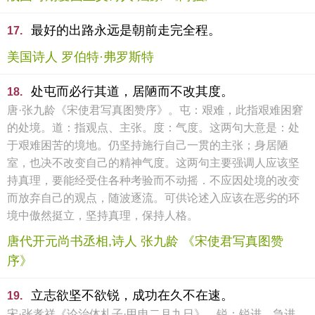
最好的出路永远是朝前走完全程。
17.
美国诗人 罗伯特·弗罗斯特
处屯而必行其道，居陋而不改其度。
18.
唐·张九龄《宋使君写真图赞序》。屯：艰难，此指艰难困窘
的处境。道：指观点、主张。度：气度。这两句大意是：处
于艰难困苦的境地。仍坚持施行自己一贯的主张；身居陋
室，也决不改变自己的精神气度。这两句主要强调人应该坚
持真理，要能经受住各种考验而不动摇．不应因处境的改变
而放弃自己的观点，随波逐流。可供论述入应该在恶劣的环
境中傲然挺立，坚持真理，保持人格。
唐代开元尚书丞相,诗人 张九龄 《宋使君写真图赞
序》
立志欲坚不欲锐，成功在久不在速。
19.
宋·张孝祥《论治体札子·甲申二月九日》。锐：锐进，急进，