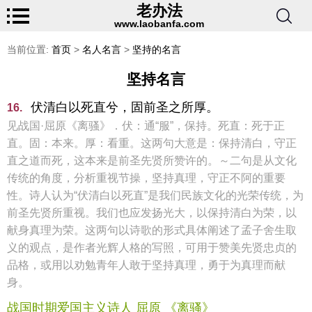
老办法
www.laobanfa.com
当前位置:
首页
>
名人名言
>
坚持的名言
坚持名言
伏清白以死直兮，固前圣之所厚。
16.
见战国·屈原《离骚》．伏：通“服”，保持。死直：死于正
直。固：本来。厚：看重。这两句大意是：保持清白，守正
直之道而死，这本来是前圣先贤所赞许的。～二句是从文化
传统的角度，分析重视节操，坚持真理，守正不阿的重要
性。诗人认为“伏清白以死直”是我们民族文化的光荣传统，为
前圣先贤所重视。我们也应发扬光大，以保持清白为荣，以
献身真理为荣。这两句以诗歌的形式具体阐述了孟子舍生取
义的观点，是作者光辉人格的写照，可用于赞美先贤忠贞的
品格，或用以劝勉青年人敢于坚持真理，勇于为真理而献
身。
战国时期爱国主义诗人 屈原 《离骚》