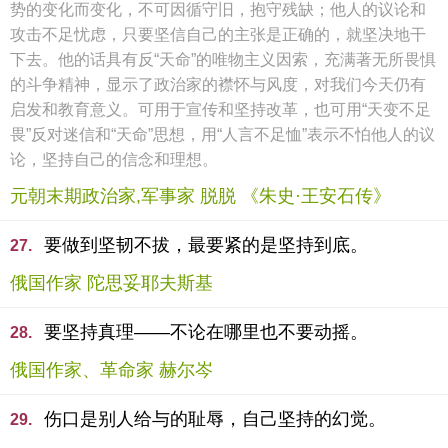
势的变化而变化，不可因循守旧，抱守残缺；他人的议论和
攻击不足忧虑，只要坚信自己的主张是正确的，就坚决地干
下去。他的话具有反“天命”的唯物主义因索，充满著无所畏惧
的斗争精神，显示了政治家的襟怀与风度，对我们今天仍有
启发和教育意义。可用于宣传和坚持改革，也可用“天变不足
畏”反对迷信和“天命”思想，用“人言不足恤”表示不怕他人的议
论，坚持自己的信念和理想。
元朝末期政治家,军事家 脱脱 《朱史·王安石传》
要做到坚韧不拔，最要紧的是坚持到底。
27.
俄国作家 陀思妥耶夫斯基
要坚持真理——不论在哪里也不要动摇。
28.
俄国作家、革命家 赫尔岑
伤口是别人给与的耻辱，自己坚持的幻觉。
29.