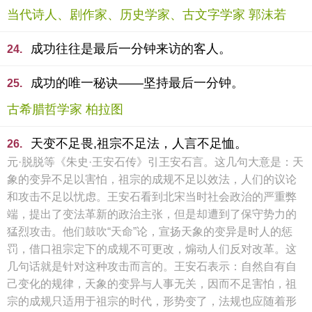
当代诗人、剧作家、历史学家、古文字学家 郭沫若
成功往往是最后一分钟来访的客人。
24.
成功的唯一秘诀——坚持最后一分钟。
25.
古希腊哲学家 柏拉图
天变不足畏,祖宗不足法，人言不足恤。
26.
元·脱脱等《朱史·王安石传》引王安石言。这几句大意是：天
象的变异不足以害怕，祖宗的成规不足以效法，人们的议论
和攻击不足以忧虑。王安石看到北宋当时社会政治的严重弊
端，提出了变法革新的政治主张，但是却遭到了保守势力的
猛烈攻击。他们鼓吹“天命”论，宣扬天象的变异是时人的惩
罚，借口祖宗定下的成规不可更改，煽动人们反对改革。这
几句话就是针对这种攻击而言的。王安石表示：自然自有自
己变化的规律，天象的变异与人事无关，因而不足害怕，祖
宗的成规只适用于祖宗的时代，形势变了，法规也应随着形