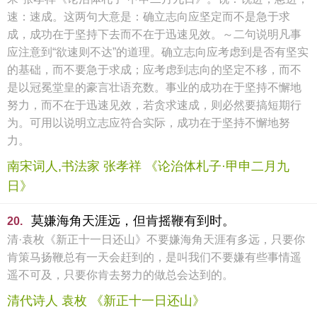
速：速成。这两句大意是：确立志向应坚定而不是急于求
成，成功在于坚持下去而不在于迅速见效。～二句说明凡事
应注意到“欲速则不达”的道理。确立志向应考虑到是否有坚实
的基础，而不要急于求成；应考虑到志向的坚定不移，而不
是以冠冕堂皇的豪言壮语充数。事业的成功在于坚持不懈地
努力，而不在于迅速见效，若贪求速成，则必然要搞短期行
为。可用以说明立志应符合实际，成功在于坚持不懈地努
力。
南宋词人,书法家 张孝祥 《论治体札子·甲申二月九
日》
莫嫌海角天涯远，但肯摇鞭有到时。
20.
清·袁枚《新正十一日还山》不要嫌海角天涯有多远，只要你
肯策马扬鞭总有一天会赶到的，是叫我们不要嫌有些事情遥
遥不可及，只要你肯去努力的做总会达到的。
清代诗人 袁枚 《新正十一日还山》