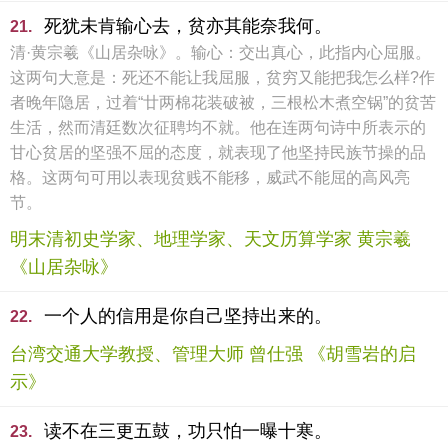
死犹未肯输心去，贫亦其能奈我何。
21.
清·黄宗羲《山居杂咏》。输心：交出真心，此指内心屈服。
这两句大意是：死还不能让我屈服，贫穷又能把我怎么样?作
者晚年隐居，过着“廿两棉花装破被，三根松木煮空锅”的贫苦
生活，然而清廷数次征聘均不就。他在连两句诗中所表示的
甘心贫居的坚强不屈的态度，就表现了他坚持民族节操的品
格。这两句可用以表现贫贱不能移，威武不能屈的高风亮
节。
明末清初史学家、地理学家、天文历算学家 黄宗羲
《山居杂咏》
一个人的信用是你自己坚持出来的。
22.
台湾交通大学教授、管理大师 曾仕强 《胡雪岩的启
示》
读不在三更五鼓，功只怕一曝十寒。
23.