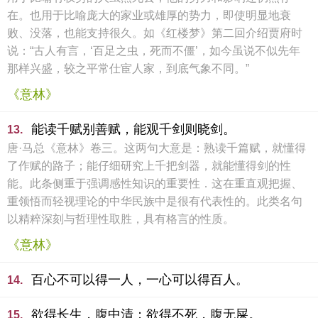
在。也用于比喻庞大的家业或雄厚的势力，即使明显地衰
败、没落，也能支持很久。如《红楼梦》第二回介绍贾府时
说：“古人有言，‘百足之虫，死而不僵’，如今虽说不似先年
那样兴盛，较之平常仕宦人家，到底气象不同。”
《意林》
能读千赋别善赋，能观千剑则晓剑。
13.
唐·马总《意林》卷三。这两句大意是：熟读千篇赋，就懂得
了作赋的路子；能仔细研究上千把剑器，就能懂得剑的性
能。此条侧重于强调感性知识的重要性．这在重直观把握、
重领悟而轻视理论的中华民族中是很有代表性的。此类名句
以精粹深刻与哲理性取胜，具有格言的性质。
《意林》
百心不可以得一人，一心可以得百人。
14.
欲得长生，腹中清；欲得不死，腹无屎。
15.