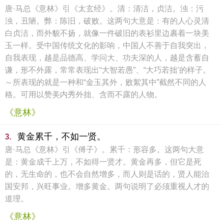
唐·马总《意林》引《太玄经》。清：清洁，贞洁。浊：污
浊，丑陋。弊：陈旧，破败。这两句大意是：有的人心灵清
白贞洁，而外貌不扬，就像一件破旧的表衫里边裹着一块美
玉一样。受中国传统文化的影响，中国人不善于自我突出，
自我表现，越是品德高、学问大、功夫深的人，越是含蓄自
谦，形不外露，常常表现出“大智若愚”、“大巧若拙’的样子。
～所表现的就是一种和“金玉其外，败絮其中”截然不同的人
格。可用以赞美内秀外拙、含而不露的人物。
《意林》
黄金累千，不如一贤。
3.
唐·马总《意林》引《傅子》。累千：形容多。这两句大意
是：黄金成千上万，不如得一贤才。黄金再多，但它是死
的，无生命的，也不会自然增多，而人则是话的，贤人能治
国安邦，兴旺事业。增多黄金。两句说明了必须重视人才的
道理。
《意林》