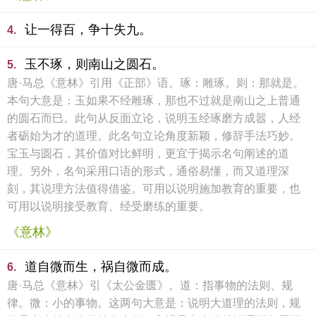
让一得百，争十失九。
4.
玉不琢，则南山之圆石。
5.
唐·马总《意林》引用《正部》语。琢：雕琢。则：那就是。
本句大意是：玉如果不经雕琢，那也不过就是南山之上普通
的圆石而巳。此句从反面立论，说明玉经琢磨方成嚣，人经
者砺始为才的道理。此名句立论角度新颖，修辞手法巧妙。
宝玉与圆石，其价值对比鲜明，更宜于揭示名句阐述的道
理。另外，名句采用口语的形式，通俗易懂，而又道理深
刻，其说理方法值得借鉴。可用以说明施加教育的重要，也
可用以说明接受教育、经受磨练的重要。
《意林》
道自微而生，祸自微而成。
6.
唐·马总《意林》引《太公金匮》。道：指事物的法则、规
律。微：小的事物。这两句大意是：说明大道理的法则，规