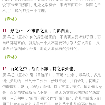
说“事未至而预图，刚处之常有余；事既至而后计，则应之常
不足”，说的都是一个道理。
《意林》
形之正，不求影之直，而影自直。
11.
唐·马总《意林》你的身形是正的，不需要去要求影子直，它
自己都是直的。就是说一个人不需要强求别人怎么看你，只
要自己做的问心无愧，那别人看你自然是好的。
《意林》
百足之虫，断而不蹶，持之者众也。
12.
唐·马总《意林》引《鲁连子》。百足：虫名，即马蚿，多足
纲虫类动物，长约十二公分，步肢细弱，共百余对，切断后
仍能蠕动。蹶（jué绝)：跌倒。持：支撑，扶持。这几句大意
是：百足虫被截断后也不倒下，是因为支撑它的脚多的缘故
啊！～几句中，“断而不蹶”又作“死而不僵”，这几句后来人们
用于比喻有权势的人虽然死去，他的势力和影响还仍然存