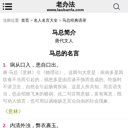
老办法
www.laobanfa.com
当前位置:
首页
>
名人名言大全
>
马总经典语录
马总简介
唐代文人
马总的名言
病从口入，患自口出。
1.
唐·马总《意林》引《物理论》。这两句大意是：疾病多是因
饮食不当而引起的，祸患多是由言谈不慎而造成的。吃饭时
不讲卫生，自然会引起肠胃疾病，这是人所共知。而言语失
当，也会招致飞来的横祸。此二句言简意赅，富有寓意，既
可劝人慎言，也可用以讽喻缺乏言论自由的社会现象。
《意林》
内清外浊，弊衣裹玉。
2.