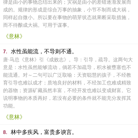
律是由小的事物总结出来的；灾祸是由小的差错逐渐发展而
成的。规律的形成是综合万事的抽象，小节不制而成大祸，
同样起自微小。所以要在事物的萌芽状态就果断采取措施，
而不待酿成大祸。可用于谋事。
《意林》
水性虽能流，不导则不通。
7.
唐·马总《意林》引《成败志》。导：引导，疏导。这两句大
意是：水性虽然能够流动，倘若不加疏导，积水被壅塞也不
能流通。对～二句可以广泛取喻：天资聪慧的孩子，不经教
育引导也难以成才；质地良好的材料，不经加工也难成精致
的器物；资源矿藏虽然丰富，不经开发也难以变成财富。它
说明事物的本质再好，若没有必要的条件就不能充分发挥其
功能。
《意林》
林中多疾风，富贵多谀言。
8.