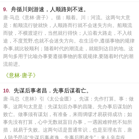
舟循川则游速，人顺路则不迷。
9.
唐·马总《意林·唐子》。循：顺着。川：河流。这两句大意
是：船顺流行驶就快，人顺路而行就不会迷失方向。船顺流
而驶，不横渡逆行，当然就行得快；人沿着大路走，不入歧
途，不度荒野,也就不会迷失方向。在生活中,遵循事物的规律
办事,就比较顺利；随着时代的潮流走，就能到达目的地。这
两句多用于比喻办事要遵循事物的客观规律,要随着时代的潮
流前进。
《意林·唐子》
先谋后事者昌．先事后谋着亡。
10.
唐·马总《意林》引《太公金匮》。先谋：先作打算。事：做
事。这两句太意是：先谋划后办事的昌隆。先办事后谋划的
败亡。做事须有谋划，有准备，来雨绸缪才易获得成功；如
事先没有打算，心中无数就盲目办事，一遇困难猝然不知所
措，就易于失败。这两句话是普通常识，也是至理名言，唐
人陆予昂说“先谋后事者逸，先事后图者失”；来人辛弃疾