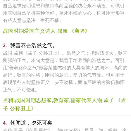
自己追求光明理想和坚持高尚品德的决心永不动摇。可供引
用表明自己坚持某种信仰，至死不悔的决心，也可用于形容
有些人意志坚决，生死不移。
战国时期爱国主义诗人 屈原 《离骚》
我善养吾浩然之气。
3.
战国·孟轲《孟子·公孙丑上》。浩然之气：指浩荡博大．耿直
刚强的正气。本句大意是：我善于培养我的浩然之气。可引
用“善养路然之气”形容某些杰出的人具有博大的胸怀，高尚的
品行，耿直的性格，刚强的意志，坚贞的气节等。也可用于
表现某些人能坚持正义．决不动摇，面临严峻的考验仍胸怀
正气，不可侵犯。
孟轲,战国时期思想家,教育家,儒家代表人物 孟子 《孟
子·公孙丑上》
朝闻道，夕死可矣。
4.
春秋·孔子《论语·里仁》。朝(zhāo招)：早晨。闻：听说．这