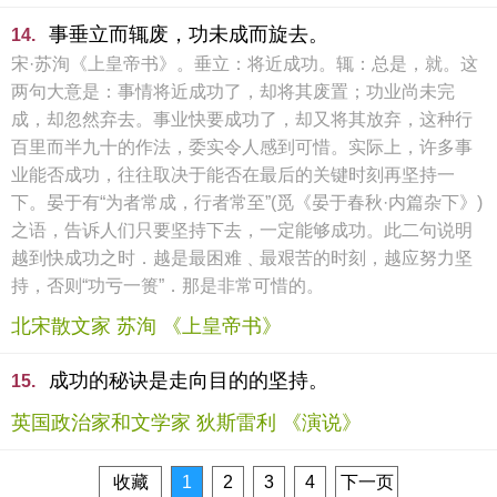
事垂立而辄废，功未成而旋去。
14.
宋·苏洵《上皇帝书》。垂立：将近成功。辄：总是，就。这
两句大意是：事情将近成功了，却将其废置；功业尚未完
成，却忽然弃去。事业快要成功了，却又将其放弃，这种行
百里而半九十的作法，委实令人感到可惜。实际上，许多事
业能否成功，往往取决于能否在最后的关键时刻再坚持一
下。晏于有“为者常成，行者常至”(觅《晏于春秋·内篇杂下》)
之语，告诉人们只要坚持下去，一定能够成功。此二句说明
越到快成功之时．越是最困难﹑最艰苦的时刻，越应努力坚
持，否则“功亏一篑”．那是非常可惜的。
北宋散文家 苏洵 《上皇帝书》
成功的秘诀是走向目的的坚持。
15.
英国政治家和文学家 狄斯雷利 《演说》
收藏
1
2
3
4
下一页