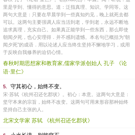
里是学到、懂得的意思。道：泛指真理、知识、学同等。这
两句大意是：只要在早晨学到一些真知灼见，晚上就死去都
可以。这两句主要强调人应当活到老，学到老，永远不断地
追求真理，充实自己。如果真正能学到一些东西，那么即使
朝闻夕死，也心安理得．并不感到遗憾。本名句已概括为“朝
闻夕死”的成语．用以论述人应当终生坚持不懈地学习，或用
于反映自我修养的迫切心情。
春秋时期思想家和教育家,儒家学派创始人 孔子 《论
语·里仁》
守其初心，始终不变。
5.
宋·苏轼《杭州召还乞郡状》。初心：本意。这两句大意是：
坚守本来的宗旨，始终不改变。这两句可用来形容那种始终
坚持自己主张的人。
北宋文学家 苏轼 《杭州召还乞郡状》