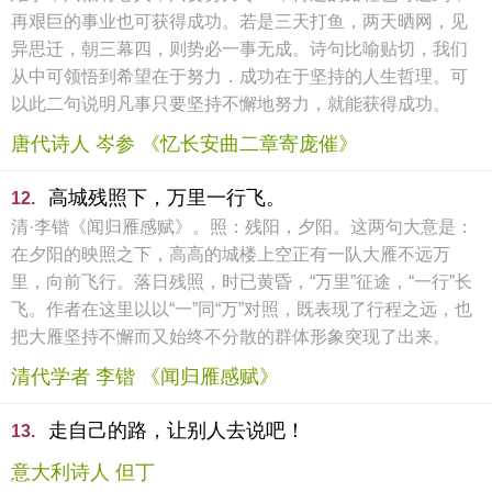
再艰巨的事业也可获得成功。若是三天打鱼，两天晒网，见
异思迁，朝三幕四，则势必一事无成。诗句比喻贴切，我们
从中可领悟到希望在于努力．成功在于坚持的人生哲理。可
以此二句说明凡事只要坚持不懈地努力，就能获得成功。
唐代诗人 岑参 《忆长安曲二章寄庞催》
高城残照下，万里一行飞。
12.
清·李锴《闻归雁感赋》。照：残阳，夕阳。这两句大意是：
在夕阳的映照之下，高高的城楼上空正有一队大雁不远万
里，向前飞行。落日残照，时已黄昏，“万里”征途，“一行”长
飞。作者在这里以以“一”同“万”对照，既表现了行程之远，也
把大雁坚持不懈而又始终不分散的群体形象突现了出来。
清代学者 李锴 《闻归雁感赋》
走自己的路，让别人去说吧！
13.
意大利诗人 但丁