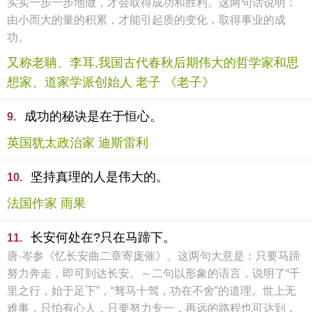
实实一步一步地做，才会取得成功和胜利。这两句话说明：
由小而大的量的积累，才能引起质的变化，取得事业的成
功。
又称老聃、李耳,我国古代春秋后期伟大的哲学家和思
想家、道家学派创始人 老子 《老子》
成功的秘诀是在于恒心。
9.
英国犹太政治家 迪斯雷利
坚持真理的人是伟大的。
10.
法国作家 雨果
长安何处在?只在马蹄下。
11.
唐·岑参《忆长安曲二章寄庞催》。这两句大意是：只要马蹄
努力奔走，即可到达长安。～二句以形象的语言，说明了“千
里之行，始于足下”，“驽马十驾，功在不舍”的道理。世上无
难事，只怕有心人，只要努力专一，再远的路程也可达到，