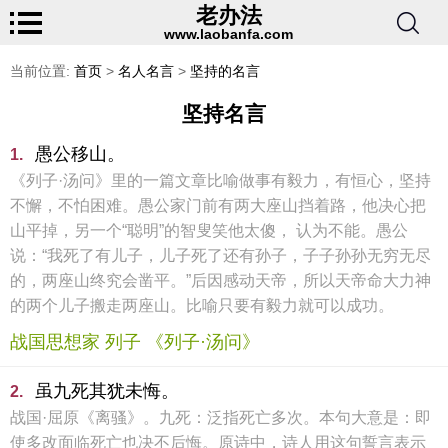
老办法
www.laobanfa.com
当前位置:
首页
>
名人名言
>
坚持的名言
坚持名言
愚公移山。
1.
《列子·汤问》里的一篇文章比喻做事有毅力，有恒心，坚持
不懈，不怕困难。愚公家门前有两大座山挡着路，他决心把
山平掉，另一个“聪明”的智叟笑他太傻， 认为不能。愚公
说：“我死了有儿子，儿子死了还有孙子，子子孙孙无穷无尽
的，两座山终究会凿平。”后因感动天帝，所以天帝命大力神
的两个儿子搬走两座山。比喻只要有毅力就可以成功。
战国思想家 列子 《列子·汤问》
虽九死其犹未悔。
2.
战国·屈原《离骚》。九死：泛指死亡多次。本句大意是：即
使多改面临死亡也决不后悔。原诗中，诗人用这句誓言表示