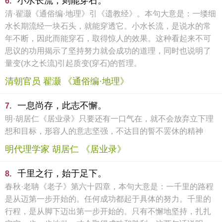
小水长流，则能穿石。
6.
清·翟灏《通俗编·地理》引《遗教经》。本句大意是：一缕细
水长期流经一块石头，就能穿透它。小水长流，是说水的常
年不断，因此而能穿石，取得惊人的效果。这种看起来不可
思议的功用揭示了坚持努力就会成功的道理，同时也说明了
量变(水之长流)引起质变(穿石)的哲理。
清朝官员 翟灏 《通俗编·地理》
一息尚存，此志不懈。
7.
明·胡居仁《居业录》只要还有一口气在，就不会放弃立下理
想和目标，形容人的意志坚强，不达目的誓不罢休的精神
明代理学家 胡居仁 《居业录》
千里之行，始于足下。
8.
春秋·老聃《老子》第六十四章，本句大意是：一千里的路程
是从迈第一步开始的。任何成功都起于具体的努力。千里的
行程，是从脚下迈出第一步开始的。只有不懈地坚持，扎扎