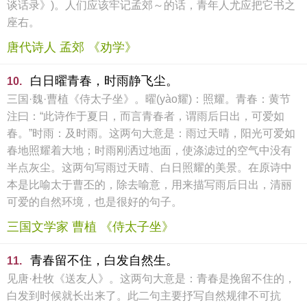
谈话录》)。人们应该牢记孟郊～的话，青年人尤应把它书之
座右。
唐代诗人 孟郊 《劝学》
白日曜青春，时雨静飞尘。
10.
三国·魏·曹植《侍太子坐》。曜(yào耀)：照耀。青春：黄节
注曰：“此诗作于夏日，而言青春者，谓雨后日出，可爱如
春。”时雨：及时雨。这两句大意是：雨过天晴，阳光可爱如
春地照耀着大地；时雨刚洒过地面，使涤滤过的空气中没有
半点灰尘。这两句写雨过天晴、白日照耀的美景。在原诗中
本是比喻太于曹丕的，除去喻意，用来描写雨后日出，清丽
可爱的自然环境，也是很好的句子。
三国文学家 曹植 《侍太子坐》
青春留不住，白发自然生。
11.
见唐·杜牧《送友人》。这两句大意是：青春是挽留不住的，
白发到时候就长出来了。此二句主要抒写自然规律不可抗