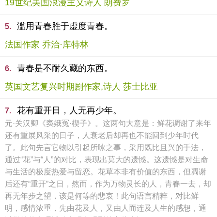
19世纪美国浪漫主义诗人 朗费罗
滥用青春胜于虚度青春。
5.
法国作家 乔治·库特林
青春是不耐久藏的东西。
6.
英国文艺复兴时期剧作家,诗人 莎士比亚
花有重开日，人无再少年。
7.
元·关汉卿《窦娥冤·楔子》。这两句大意是：鲜花调谢了来年
还有重展风采的日子，人衰老后却再也不能回到少年时代
了。此句先言它物以引起所咏之事，采用既比且兴的手法，
通过“花”与“人”的对比，表现出莫大的遗憾。这遗憾是对生命
与生活的极度热爱与留恋。花草本非有价值的东西，但凋谢
后还有“重开”之日，然而，作为万物灵长的人，青春一去，却
再无年步之望，该是何等的悲哀！此句语言精粹，对比鲜
明，感情浓重，先由花及人，又由人而连及人生的感想，通