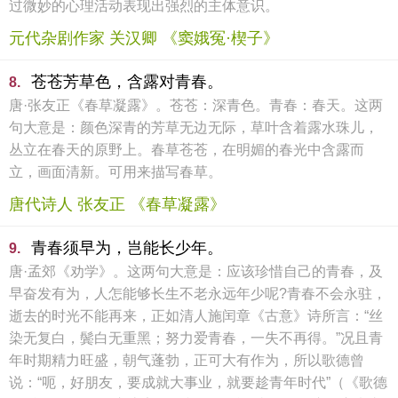
过微妙的心理活动表现出强烈的主体意识。
元代杂剧作家 关汉卿 《窦娥冤·楔子》
苍苍芳草色，含露对青春。
8.
唐·张友正《春草凝露》。苍苍：深青色。青春：春天。这两
句大意是：颜色深青的芳草无边无际，草叶含着露水珠儿，
丛立在春天的原野上。春草苍苍，在明媚的春光中含露而
立，画面清新。可用来描写春草。
唐代诗人 张友正 《春草凝露》
青春须早为，岂能长少年。
9.
唐·孟郊《劝学》。这两句大意是：应该珍惜自己的青春，及
早奋发有为，人怎能够长生不老永远年少呢?青春不会永驻，
逝去的时光不能再来，正如清人施闰章《古意》诗所言：“丝
染无复白，鬓白无重黑；努力爱青春，一失不再得。”况且青
年时期精力旺盛，朝气蓬勃，正可大有作为，所以歌德曾
说：“呃，好朋友，要成就大事业，就要趁青年时代”（《歌德