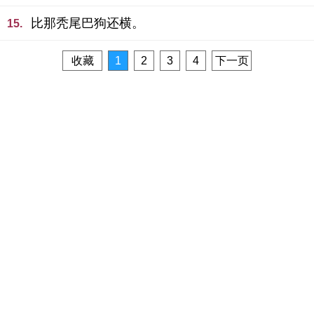
比那秃尾巴狗还横。
15.
收藏
1
2
3
4
下一页