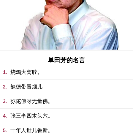
单田芳的名言
烧鸡大窝脖。
1.
缺德带冒烟儿。
2.
弥陀佛呀无量佛。
3.
张三李四木头六。
4.
十年人世几番新。
5.