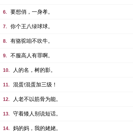
要想俏，一身孝。
6.
你个王八绿球球。
7.
有骆驼咱不吹牛。
8.
不服高人有罪啊。
9.
人的名，树的影。
10.
混蛋!混蛋加三级！
11.
人老不以筋骨为能。
12.
守着矮人别说短话。
13.
妈的妈，我的姥姥。
14.