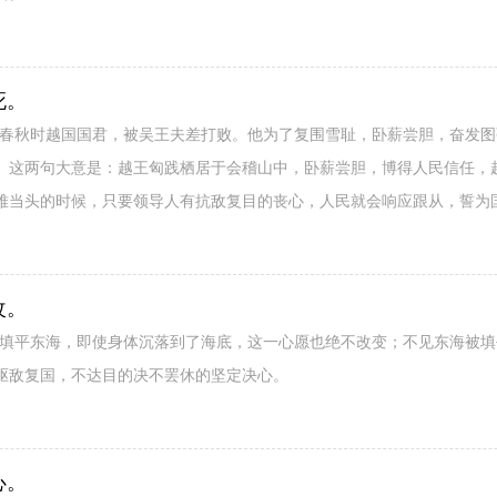
死。
：春秋时越国国君，被吴王夫差打败。他为了复围雪耻，卧薪尝胆，奋发
。这两句大意是：越王匈践栖居于会稽山中，卧薪尝胆，博得人民信任，
难当头的时候，只要领导人有抗敌复目的丧心，人民就会响应跟从，誓为
改。
要填平东海，即使身体沉落到了海底，这一心愿也绝不改变；不见东海被
驱敌复国，不达目的决不罢休的坚定决心。
心。