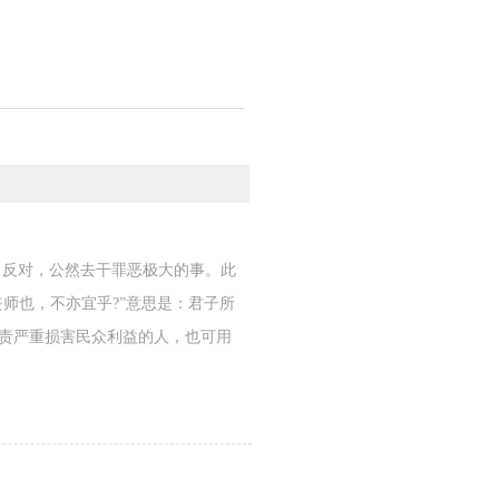
极力反对，公然去干罪恶极大的事。此
师也，不亦宜乎?”意思是：君子所
谴责严重损害民众利益的人，也可用