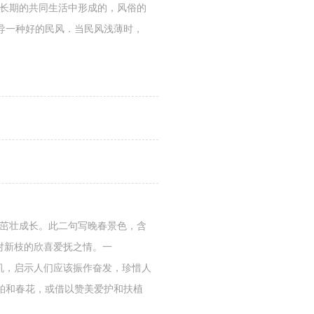
在长期的共同生活中形成的，风俗的
导一种好的民风．当民风浅薄时，
也茁壮成长。此二句写晚春景色，含
对新枝的欣喜爱抚之情。一
机，启示人们应该振作奋发，珍惜人
柏和春花，或借以赞美爱护和扶植