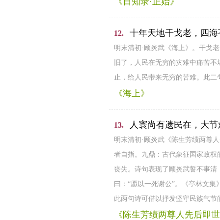
《日知录·正始》
十年天地干戈老，四海
12.
明末清初·顾炎武《海上》。干戈
旧了，人民在无穷的灾难中痛苦不
止，给人民带来无穷的苦难。此二
《海上》
人寰尚有遗民在，大节
13.
明末清初·顾炎武《陈生芳绩两尊
者自指。九鼎：古代象征国家政权
丧失。诗句表现了顾炎武誓不事清
曰：“愿以一死谢公”。《亭林文
此两句诗可借以抒发坚守民族气节
《陈生芳绩两尊人先后即世