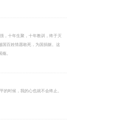
图强，十年生聚，十年教训，终于灭
越国百姓情愿敢死，为国捐躯。这
国殇。
填平的时候，我的心也就不会终止。