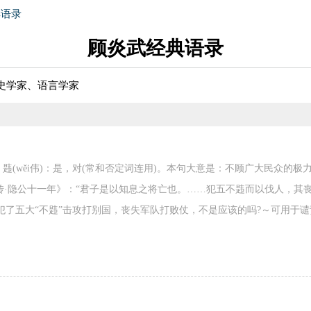
典语录
顾炎武经典语录
史学家、语言学家
。韪(wěi伟)：是，对(常和否定词连用)。本句大意是：不顾广大民众的
传·隐公十一年》：“君子是以知息之将亡也。……犯五不韪而以伐人，其丧
犯了五大“不韪”击攻打别国，丧失军队打败仗，不是应该的吗?～可用于