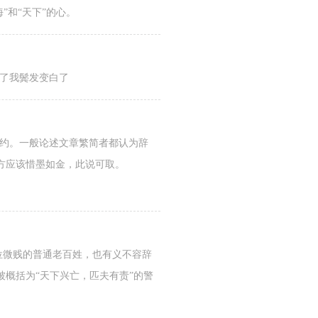
”和“天下”的心。
到了我鬓发变白了
简约。一般论述文章繁简者都认为辞
方应该惜墨如金，此说可取。
位微贱的普通老百姓，也有义不容辞
概括为“天下兴亡，匹夫有责”的警