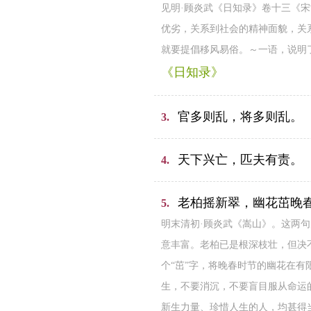
见明·顾炎武《日知录》卷十三《
优劣，关系到社会的精神面貌，关
就要提倡移风易俗。～一语，说明
《日知录》
官多则乱，将多则乱。
3.
天下兴亡，匹夫有责。
4.
老柏摇新翠，幽花茁晚
5.
明末清初·顾炎武《嵩山》。这两
意丰富。老柏已是根深枝壮，但决
个“茁”字，将晚春时节的幽花在
生，不要消沉，不要盲目服从命运
新生力量、珍惜人生的人，均甚得