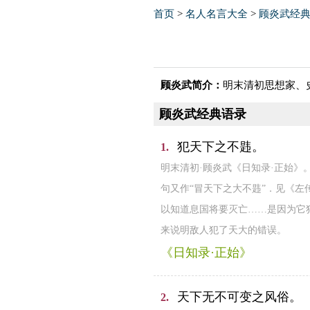
首页
>
名人名言大全
>
顾炎武经
顾炎武简介：
明末清初思想家、
顾炎武经典语录
犯天下之不韪。
1.
明末清初·顾炎武《日知录·正始》
句又作“冒天下之大不韪”．见《左
以知道息国将要灭亡……是因为它
来说明敌人犯了天大的错误。
《日知录·正始》
天下无不可变之风俗。
2.