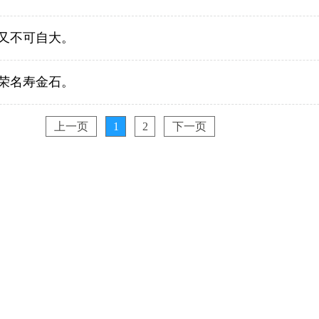
又不可自大。
荣名寿金石。
上一页
1
2
下一页