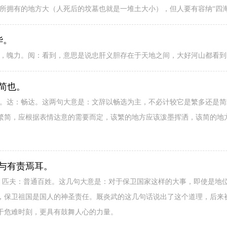
所拥有的地方大（人死后的坟墓也就是一堆土大小），但人要有容纳“四海
华。
量，魄力。阅：看到，意思是说忠肝义胆存在于天地之间，大好河山都看
简也。
九。达：畅达。这两句大意是：文辞以畅选为主，不必计较它是繁多还是
繁简，应根据表情达意的需要而定，该繁的地方应该泼墨挥洒，该简的地
与有责焉耳。
》。匹夫：普通百姓。这几句大意是：对于保卫国家这样的大事，即使是地
，保卫祖国是国人的神圣责任。厩炎武的这几句话说出了这个道理，后来被
于危难时刻，更具有鼓舞人心的力量。