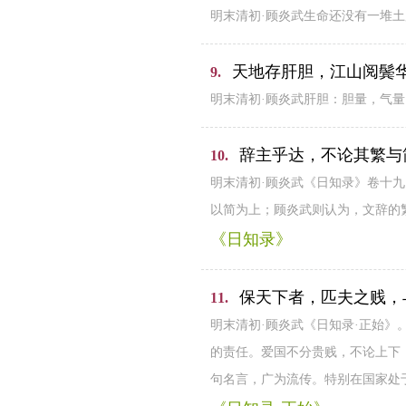
明末清初·顾炎武生命还没有一堆土
天地存肝胆，江山阅鬓
9.
明末清初·顾炎武肝胆：胆量，气
辞主乎达，不论其繁与
10.
明末清初·顾炎武《日知录》卷十
以简为上；顾炎武则认为，文辞的
《日知录》
保天下者，匹夫之贱，
11.
明末清初·顾炎武《日知录·正始
的责任。爱国不分贵贱，不论上下
句名言，广为流传。特别在国家处