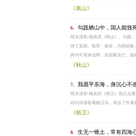
《嵩山》
勾践栖山中，国人能致
6.
明末清初·顾炎武《秋山》。勾践
掉了吴国。致死：效命，为国捐躯
两句可用来说明：在国家沦亡，国
《秋山》
我愿平东海，身沉心不
7.
明末清初·顾炎武《精卫》我立志
四句诗借歌颂精卫鸟，表达了作者
《精卫》
生无一锥土，常有四海
8.