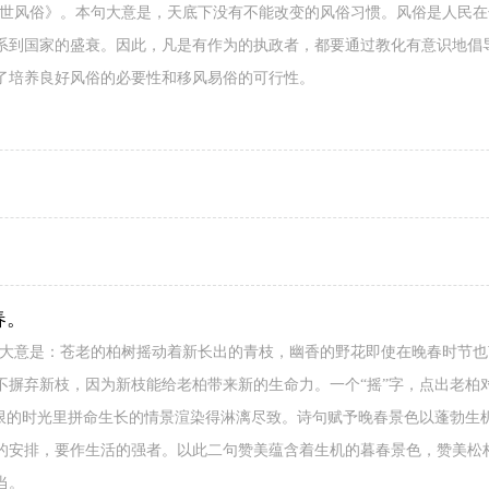
宋世风俗》。本句大意是，天底下没有不能改变的风俗习惯。风俗是人民
系到国家的盛衰。因此，凡是有作为的执政者，都要通过教化有意识地倡
了培养良好风俗的必要性和移风易俗的可行性。
春。
句大意是：苍老的柏树摇动着新长出的青枝，幽香的野花即使在晚春时节
不摒弃新枝，因为新枝能给老柏带来新的生命力。一个“摇”字，点出老柏
有限的时光里拼命生长的情景渲染得淋漓尽致。诗句赋予晚春景色以蓬勃生
的安排，要作生活的强者。以此二句赞美蕴含着生机的暮春景色，赞美松
当。