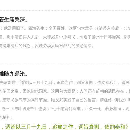
苍生痛哭深。
老：武器用旧了。四海苍生：全国百姓。这两句大意是：(清兵入关后，长
堪。明末清初兵入关后，大肆屠杀中原黎民，制造了扬州十日等惨案，以
句揭露清兵的残忍，反映劳动人民对战乱的厌恶情绪。
难随九鼎沦。
人先后即世，适皆以三月十九日，追痛之作，词旨衰恻，依韵奉和》。遗
的传国之宝，因以指代国家。这两句大意是：人间还有前朝的遗民存在，
，坚守民族气节的高尚节操。顾炎武实践了自己的誓言。清廷修《明史》
集》卷三《与叶讱庵书》也说：“七十老翁何所求，止欠一死。若必相逼，则
的精神。
，适皆以三月十九日，追痛之作，词旨衰恻，依韵奉和