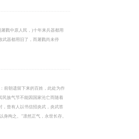
期屠戮中原人民，)十年来兵器都用
致武器都用旧了，而屠戮尚未停
民：前朝遗留下来的百姓，此处为作
其民族气节不能因国家沦亡而随着
时，曾有人以书信招炎武，炎武答
以身殉之。”凛然正气，永世长存。
》