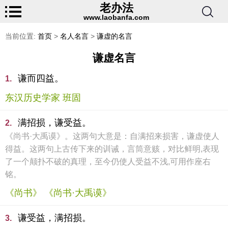
老办法
www.laobanfa.com
当前位置:
首页
>
名人名言
>
谦虚的名言
谦虚名言
谦而四益。
1.
东汉历史学家 班固
满招损，谦受益。
2.
《尚书·大禹谟》。这两句大意是：自满招来损害，谦虚使人
得益。这两句上古传下来的训诫，言筒意赅，对比鲜明,表现
了一个颠扑不破的真理，至今仍使人受益不浅,可用作座右
铭。
《尚书》 《尚书·大禹谟》
谦受益，满招损。
3.