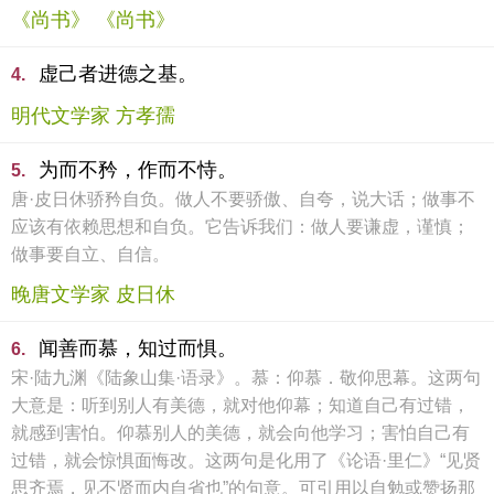
《尚书》 《尚书》
虚己者进德之基。
4.
明代文学家 方孝孺
为而不矜，作而不恃。
5.
唐·皮日休骄矜自负。做人不要骄傲、自夸，说大话；做事不
应该有依赖思想和自负。它告诉我们：做人要谦虚，谨慎；
做事要自立、自信。
晚唐文学家 皮日休
闻善而慕，知过而惧。
6.
宋·陆九渊《陆象山集·语录》。慕：仰慕．敬仰思幕。这两句
大意是：听到别人有美德，就对他仰幕；知道自己有过错，
就感到害怕。仰慕别人的美德，就会向他学习；害怕自己有
过错，就会惊惧面悔改。这两句是化用了《论语·里仁》“见贤
思齐焉，见不贤而内自省也”的句意。可引用以自勉或赞扬那