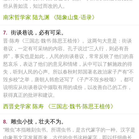
些从善如流，知过而改的人。
南宋哲学家 陆九渊 《陆象山集·语录》
街谈巷说，必有可采。
7.
晋·陈寿《三国志·魏书·陈思王植传》。这两句大意是：街谈
巷议，一定有可采纳的内容。孔子说过“三人行，则必有吾
师”，事实也是如此，人民的街谈巷议，常常反映了他们的喜
怒哀乐，表达了他们的意见和情绪，从中可以了解施政的得
失，听到人民的心声。所以春秋时郑国著名政治家子产有“不
毁乡校”之举，唐朝人韩愈还写了《子产不毁乡校颂》，都可
说明应从街谈巷议中撷取有用的成份，以改善自己的工作，
获得真正的批评和建议。
西晋史学家 陈寿 《三国志·魏书·陈思王植传》
雕虫小技，壮夫不为。
8.
“雕虫”本指雕刻虫书。所谓虫书，是古代篆字的一种。汉字是
由象形文字发展而来，古代的虫书这种篆字，即以纤细曲长