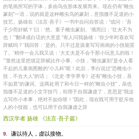
的笔画所写的字体，多由鸟虫形体发展而来。现在仍有“雕虫
篆刻”一语，说的就是这种雕虫鸟的篆刻，意指微不足道的小
技艺。扬雄在《法言·吾子》一书中自问自答说：“或问：‘吾
子少而好赋？’曰：‘然。童子雕虫篆刻。’俄而曰：‘壮夫不为
也！’”翻译成白话的大意是 “有人问我扬雄：‘你少年时喜欢写
辞赋吗？’我回答：‘是的。只不过是孩童写写画画的小技能罢
了。’稍停一会儿我又说：‘大丈夫是不会干那小玩意儿的啦！
’”显然这里把填定辞赋比作小事、小技，“雕虫篆刻”是令人看
不起的儿童画图般的“小儿科”呢！此后，李白说过“恐雕虫小
技，不合大人”的话；《北史·李学界专》还有“雕虫小技，吾
不如君”的谦词。这两处用了和今日一样的“雕虫小技”，虽也
指微不足道的小文字技巧，却用于自我谦虚了，意思是“我这
点写作小本事，绝对不如你呀！”因此，现在既可用于贬斥他
人的小技能，也可以用于自我谦虚之辞
西汉学者 扬雄 《法言·吾子篇》
谦以待人，虚以接物。
9.