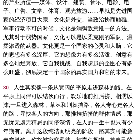
的产业所值──媒体、设计、建筑、音乐、电影、电
子、广告、文学、体育、观光旅游……早就是先进国
家的经济项目大宗。文化是外交、当政治协商触礁、
军事行动不可的时候，文化是消弭敌意惟一的方法。
尤其对于弱势国家，文化可以是以柔克刚的军队、温
柔渗透的武器。文化更是一个国家的心灵和大脑，它
的思想有多么深厚、它的想像力有多么活泼、创意有
多么灿烂奔放、它自我挑战、自我超越的企图心有多
么旺盛，彻底决定一个国家的真实国力和它的未来。
人生其实像一条从宽阔的平原走进森林的路。在
30.
平原上同伴可以结伙而行，欢乐地前推后挤、相濡以
沫;一旦进入森林，草丛和荆棘挡路，各人专心走各人
的路，寻找各人的方向，那推推挤挤的群体情感，那
无忧无虑无猜忌的同侪深情，在人的一生中也只有少
年期有。离开这段纯洁而明亮的阶段，路其实可能愈