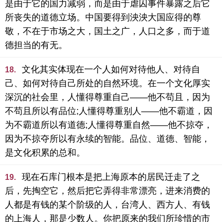
是由于它的国力减弱，而是由于虐囚事件暴露之后它
所丧失的道德立场。中国要得到泱泱大国应得的尊
敬，不在于市场之大，国土之广，人口之多，而于道
德担当的有无。
文化其实体现在一个人如何对待他人、对待自
18.
己、如何对待自己所处的自然环境。在一个文化厚实
深沉的社会里，人懂得尊重自己――他不苟且，因为
不苟且所以有品位;人懂得尊重别人――他不霸道，因
为不霸道所以有道德;人懂得尊重自然――他不掠夺，
因为不掠夺所以有永续的智能。品位、道德、智能，
是文化积累的总和。
现在石库门根本是把上海原本的居民迁走了之
19.
后，先掏空它，然后把它弄得非常漂亮，进来消费的
人都是有钱的某个阶级的人，台湾人、西方人、有钱
的上海人，那是少数人。你把原来的我们所珍惜的市