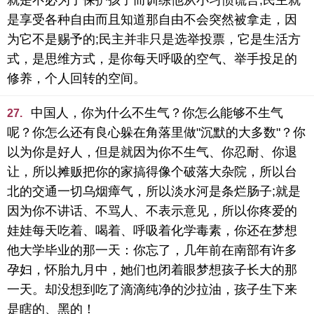
就是不必为了保护孩子而训练他从小习惯谎言;民主就
是享受各种自由而且知道那自由不会突然被拿走，因
为它不是赐予的;民主并非只是选举投票，它是生活方
式，是思维方式，是你每天呼吸的空气、举手投足的
修养，个人回转的空间。
中国人，你为什么不生气？你怎么能够不生气
27.
呢？你怎么还有良心躲在角落里做"沉默的大多数"？你
以为你是好人，但是就因为你不生气、你忍耐、你退
让，所以摊贩把你的家搞得像个破落大杂院，所以台
北的交通一切乌烟瘴气，所以淡水河是条烂肠子;就是
因为你不讲话、不骂人、不表示意见，所以你疼爱的
娃娃每天吃着、喝着、呼吸着化学毒素，你还在梦想
他大学毕业的那一天：你忘了，几年前在南部有许多
孕妇，怀胎九月中，她们也闭着眼梦想孩子长大的那
一天。却没想到吃了滴滴纯净的沙拉油，孩子生下来
是瞎的、黑的！