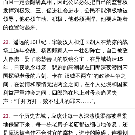
而且一定会隐瞒真相，因此公民必须把自己的监督权
发挥到极致。三、促进社会进步，公民不能消极地被
领导，他必须主动、积极，他必须强悍。他要从跪着
的位置站起来。
遥远的10世纪，宋朝汉人和辽国胡人在荒凉的战
22.
场上连年交战。杨四郎家人一一壮烈阵亡，自己被敌
人俘虏，娶了聪慧善良的铁镜公主，在异域苟活15
年，日夜思念母亲。悲剧的高潮就在四郎深夜潜回宋
国探望老母的片刻。卡在“汉贼不两立”的政治斗争之
间，在爱情和亲情无法两全之间，在个人处境和国家
利益严重冲突之间，四郎跪在地上对母亲痛哭失
声：“千拜万拜，赎不过儿的罪来……”。
一个历史古城，应该让每一条深巷横渠都被温柔
23.
地保留下来，每一栋老房子老庙都被细心地修复，还
是应该被当作不合时宜的腐朽，进步的障碍，连根刨