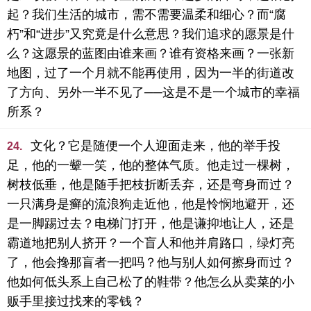
起？我们生活的城市，需不需要温柔和细心？而“腐
朽”和“进步”又究竟是什么意思？我们追求的愿景是什
么？这愿景的蓝图由谁来画？谁有资格来画？一张新
地图，过了一个月就不能再使用，因为一半的街道改
了方向、另外一半不见了──这是不是一个城市的幸福
所系？
文化？它是随便一个人迎面走来，他的举手投
24.
足，他的一颦一笑，他的整体气质。他走过一棵树，
树枝低垂，他是随手把枝折断丢弃，还是弯身而过？
一只满身是癣的流浪狗走近他，他是怜悯地避开，还
是一脚踢过去？电梯门打开，他是谦抑地让人，还是
霸道地把别人挤开？一个盲人和他并肩路口，绿灯亮
了，他会搀那盲者一把吗？他与别人如何擦身而过？
他如何低头系上自己松了的鞋带？他怎么从卖菜的小
贩手里接过找来的零钱？