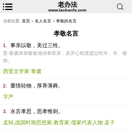
老办法
www.laobanfa.com
当前位置:
首页
>
名人名言
>
孝敬的名言
孝敬名言
事亲以敬，美过三牲。
1.
晋·挚虞恭恭敬敬地侍奉双亲，其开心程度超过吃牛、羊、猪
肉。
西晋文学家 挚虞
重情轻物，厚养薄葬。
2.
字严
永言孝思，思孝惟则。
3.
孟轲,战国时期思想家,教育家,儒家代表人物 孟子