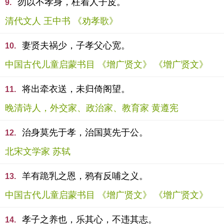
勿以不孝身，枉着人子皮。
9.
清代文人 王中书 《劝孝歌》
妻贤夫祸少，子孝父心宽。
10.
中国古代儿童启蒙书目 《增广贤文》 《增广贤文》
将出牵衣送，未归倚阁望。
11.
晚清诗人，外交家、政治家、教育家 黄遵宪
治身莫先于孝，治国莫先于公。
12.
北宋文学家 苏轼
羊有跪乳之恩，鸦有反哺之义。
13.
中国古代儿童启蒙书目 《增广贤文》 《增广贤文》
孝子之养也，乐其心，不违其志。
14.