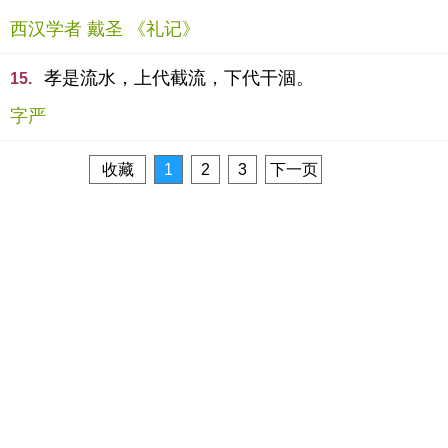
西汉学者 戴圣 《礼记》
孝是流水，上代截流，下代干涸。
15.
字严
收藏
1
2
3
下一页