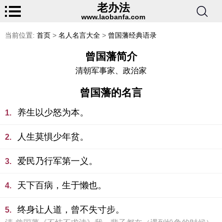
老办法
www.laobanfa.com
当前位置:
首页
>
名人名言大全
>
曾国藩经典语录
曾国藩简介
清朝军事家、政治家
曾国藩的名言
养生以少怒为本。
1.
人生莫惧少年贫。
2.
爱民乃行军第一义。
3.
天下百病，生于懒也。
4.
终身让人道，曾不失寸步。
5.