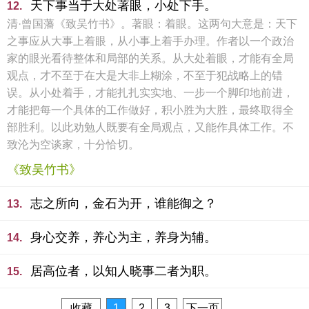
天下事当于大处著眼，小处下手。
12.
清·曾国藩《致吴竹书》。著眼：着眼。这两句大意是：天下
之事应从大事上着眼，从小事上着手办理。作者以一个政治
家的眼光看待整体和局部的关系。从大处着眼，才能有全局
观点，才不至于在大是大非上糊涂，不至于犯战略上的错
误。从小处着手，才能扎扎实实地、一步一个脚印地前进，
才能把每一个具体的工作做好，积小胜为大胜，最终取得全
部胜利。以此劝勉人既要有全局观点，又能作具体工作。不
致沦为空谈家，十分恰切。
《致吴竹书》
志之所向，金石为开，谁能御之？
13.
身心交养，养心为主，养身为辅。
14.
居高位者，以知人晓事二者为职。
15.
收藏
1
2
3
下一页