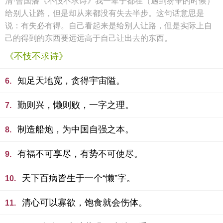
清·曾国藩《不忮不求诗》我一辈子都在（遇到纷争的时候）
给别人让路，但是却从来都没有失去半步。这句话意思是
说：有失必有得。自己看起来是给别人让路，但是实际上自
己的得到的东西要远远高于自己让出去的东西。
《不忮不求诗》
知足天地宽，贪得宇宙隘。
6.
勤则兴，懒则败，一字之理。
7.
制造船炮，为中国自强之本。
8.
有福不可享尽，有势不可使尽。
9.
天下百病皆生于一个“懒”字。
10.
清心可以寡欲，饱食就会伤体。
11.