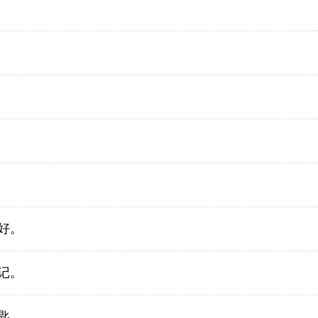
。
。
好。
记。
匙。