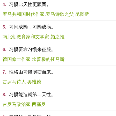
习惯比天性更顽固。
4.
罗马共和国时代作家,罗马诗歌之父 昆图斯
习闲成懒，习懒成病。
5.
南北朝教育家和文学家 颜之推
习惯要靠习惯来征服。
6.
德国修士作家 坎普滕的托马斯
性格由习惯演变而来。
7.
古罗马诗人 奥维德
习惯能造就第二天性。
8.
古罗马政治家 西塞罗