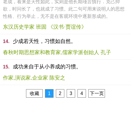
老成，看来是天性如此，实则是他长期瑾言慎行．克己抑
欲，时问长了，也就成了习惯。此二句可用来说明人的思想
性格、行为举止，无不是在客观环境中逐新形成的。
东汉历史学家 班固 《汉书·贾谊传》
少成若天性，习惯如自然。
14.
春秋时期思想家和教育家,儒家学派创始人 孔子
成功来自于从小养成的习惯。
15.
作家,演说家,企业家 陈安之
收藏
1
2
3
4
下一页