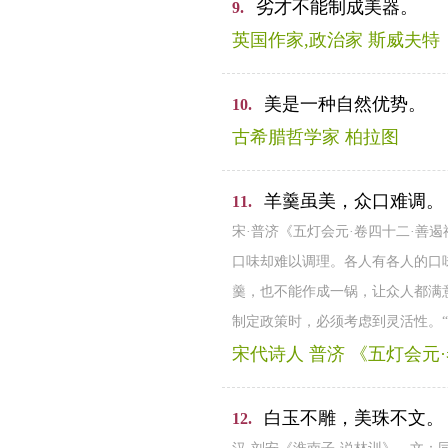
劣才不能制成美器。
9.
英国作家,政治家 斯威夫特
美是一种自然优势。
10.
古希腊哲学家 柏拉图
羊羹虽美，众口难调。
11.
宋·普济《五灯会元·卷四十二·善
口味却难以调理。各人有各人的口
羹，也不能作成一锅，让众人都满
制定政策时，必须考虑到灵活性。
宋代诗人 普济 《五灯会元
白玉不雕，美珠不文。
12.