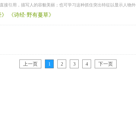
可直接引用，描写人的容貌美丽；也可学习这种抓住突出特征以显示人物
》 《诗经·野有蔓草》
上一页
1
2
3
4
下一页