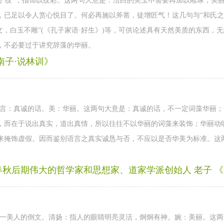
同“纹”，指饰以纹彩。这两句大意是：洁白的美玉不需要再加以雕琢，美
，已足以令人赏心悦目了。何必再施以斧凿，徒增匠气！这几句与“和氏
文，白玉不雕”(《孔子家语·好生》)等，可供论述具有天然美质的东西，
，不必要过于讲究辞藻的华丽。
南子·说林训》
信言：真诚的话。美：华丽。这两句大意是：真诚的话，不一定词藻华丽
，而在于说出真实，道出真情，所以往往不以华丽的词藻来装饰；华丽动
来掩饰虚假。因而鉴别语言之真实诚恳与否，不应以是否华美为标准。这
春秋后期伟大的哲学家和思想家、道家学派创始人 老子 
有一美人的倒文。清扬：指人的眼睛明亮灵活，炯炯有神。婉：美丽。这