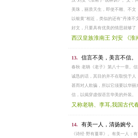
汉·刘安《淮南子·说林训》。文：
美珠，丽质天生，即使不雕、不文
以银黄”相近，类似的还有“丹漆不
好文，只要具有优美的情思就够了
西汉皇族淮南王 刘安 《淮
信言不美，美言不信。
13.
春秋·老聃《老子》第八十一章。
诚恳的话，其目的并不在取悦于人
甚而对人欺骗，所以它须要以华丽
信，以揭穿虚假语言华美的外装。
又称老聃、李耳,我国古代
有美一人，清扬婉兮。
14.
《诗经·野有蔓草》。有美一人：