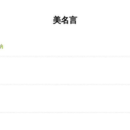
美名言
纳