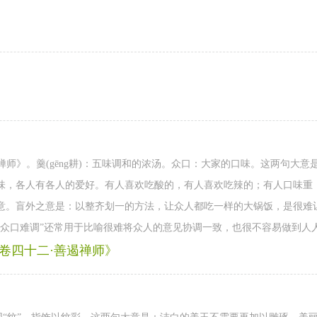
遏禅师》。羹(gēng耕)：五味调和的浓汤。众口：大家的口味。这两句大
味，各人有各人的爱好。有人喜欢吃酸的，有人喜欢吃辣的；有人口味重
意。盲外之意是：以整齐划一的方法，让众人都吃一样的大锅饭，是很难
“众口难调”还常用于比喻很难将众人的意见协调一致，也很不容易做到人
·卷四十二·善遏禅师》