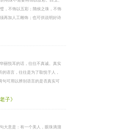
丽的明珠不需要再饰以纹彩。白玉、
之璧，不饰以五彩；隋侯之珠，不饰
无须再加人工雕饰；也可供说明好诗
；华丽悦耳的话，往往不真诚。真实
听的语言，往往是为了取悦于人，
两句可用以辨别语言的是否真实可
《老子》
两句大意是：有一个美人，眼珠滴溜