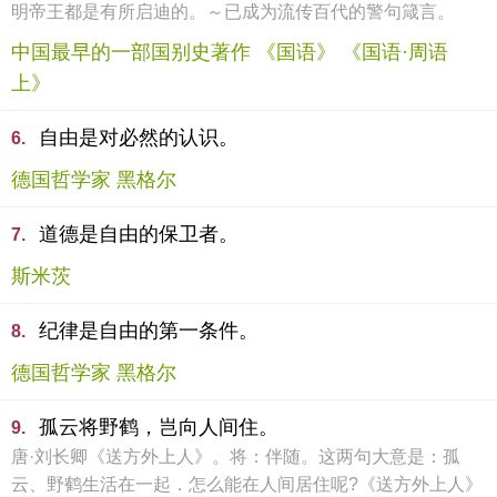
明帝王都是有所启迪的。～已成为流传百代的警句箴言。
中国最早的一部国别史著作 《国语》 《国语·周语
上》
自由是对必然的认识。
6.
德国哲学家 黑格尔
道德是自由的保卫者。
7.
斯米茨
纪律是自由的第一条件。
8.
德国哲学家 黑格尔
孤云将野鹤，岂向人间住。
9.
唐·刘长卿《送方外上人》。将：伴随。这两句大意是：孤
云、野鹤生活在一起．怎么能在人间居住呢?《送方外上人》