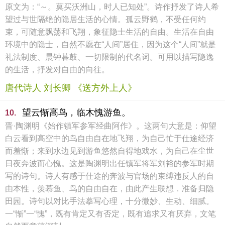
原文为：“～。莫买沃洲山，时人已知处”。诗作抒发了诗人希
望过与世隔绝的隐居生活的心情。孤云野鹤，不受任何约
束，可随意飘荡和飞翔，象征隐士生活的自由。生活在自由
环境中的隐士，自然不愿在“人间”居住，因为这个“人间”就是
礼法制度、晨钟暮鼓、一切限制的代名词。可用以描写隐逸
的生活，抒发对自由的向往。
唐代诗人 刘长卿 《送方外上人》
望云惭高鸟，临木愧游鱼。
10.
晋·陶渊明《始作镇军参军经曲阿作》。这两句大意是：仰望
白云看到高空中的鸟自由自在地飞翔，为自己忙于仕途经济
而羞惭；来到水边见到游鱼悠然自得地戏水，为自己在尘世
日夜奔波而心愧。这是陶渊明出任镇军将军刘裕的参军时期
写的诗句。诗人有感于仕途的奔波与官场的束缚违反人的自
由本性，羡慕鱼、鸟的自由自在，由此产生联想．准备归隐
田园。诗句以对比手法摹写心理，十分微妙、生动、细腻。
一“惭”一“愧”，既有肯定又有否定，既有追求又有厌弃，文笔