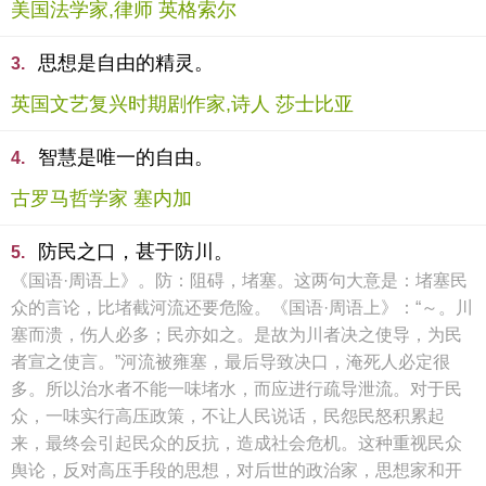
美国法学家,律师 英格索尔
思想是自由的精灵。
3.
英国文艺复兴时期剧作家,诗人 莎士比亚
智慧是唯一的自由。
4.
古罗马哲学家 塞内加
防民之口，甚于防川。
5.
《国语·周语上》。防：阻碍，堵塞。这两句大意是：堵塞民
众的言论，比堵截河流还要危险。《国语·周语上》：“～。川
塞而溃，伤人必多；民亦如之。是故为川者决之使导，为民
者宣之使言。”河流被雍塞，最后导致决口，淹死人必定很
多。所以治水者不能一味堵水，而应进行疏导泄流。对于民
众，一味实行高压政策，不让人民说话，民怨民怒积累起
来，最终会引起民众的反抗，造成社会危机。这种重视民众
舆论，反对高压手段的思想，对后世的政治家，思想家和开