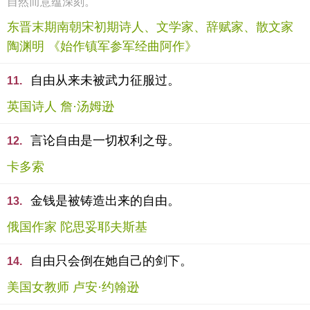
自然而意蕴深刻。
东晋末期南朝宋初期诗人、文学家、辞赋家、散文家
陶渊明 《始作镇军参军经曲阿作》
自由从来未被武力征服过。
11.
英国诗人 詹·汤姆逊
言论自由是一切权利之母。
12.
卡多索
金钱是被铸造出来的自由。
13.
俄国作家 陀思妥耶夫斯基
自由只会倒在她自己的剑下。
14.
美国女教师 卢安·约翰逊