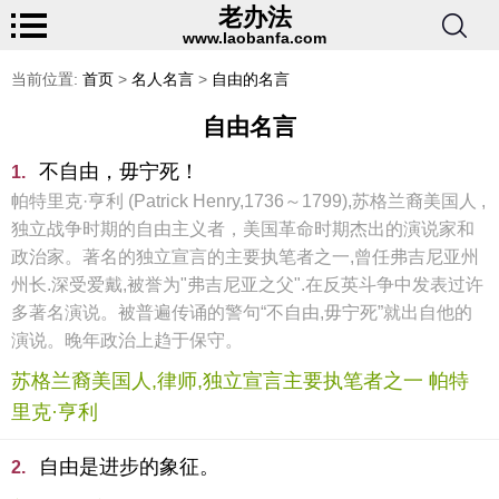
老办法
www.laobanfa.com
当前位置:
首页
>
名人名言
>
自由的名言
自由名言
不自由，毋宁死！
1.
帕特里克·亨利 (Patrick Henry,1736～1799),苏格兰裔美国人 ,
独立战争时期的自由主义者，美国革命时期杰出的演说家和
政治家。著名的独立宣言的主要执笔者之一,曾任弗吉尼亚州
州长.深受爱戴,被誉为"弗吉尼亚之父".在反英斗争中发表过许
多著名演说。被普遍传诵的警句“不自由,毋宁死”就出自他的
演说。晚年政治上趋于保守。
苏格兰裔美国人,律师,独立宣言主要执笔者之一 帕特
里克·亨利
自由是进步的象征。
2.