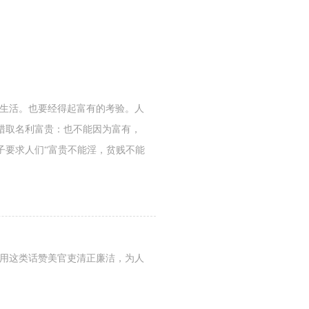
的生活。也要经得起富有的考验。人
猎取名利富贵：也不能因为富有，
子要求人们“富贵不能淫，贫贱不能
时用这类话赞美官吏清正廉洁，为人