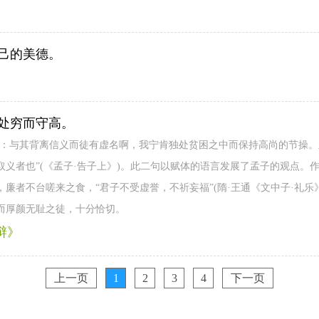
己的美德。
处穷而守高。
是：与其背离信义而徒有虚名啊，我宁肯独处贫困之中而保持高尚的节操。
义者也”(《孟子·告子上》)。此二句以赋体的语言发展了孟子的观点。
廉者不台嗟来之食，“君子不受虚誉，不祈妄福”(隋·王通《文中子·礼乐
而厚颜无耻之徒，十分恰切。
辩》
上一页
1
2
3
4
下一页