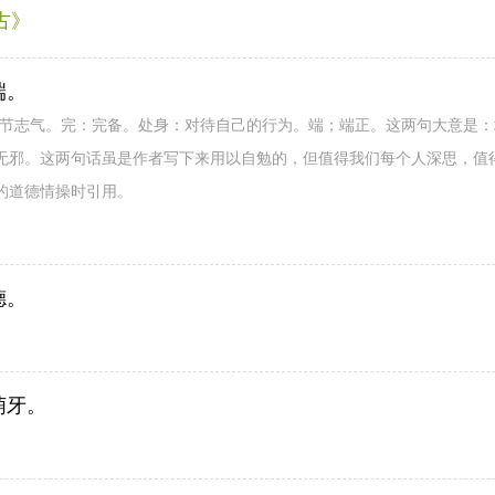
古》
端。
品节志气。完：完备。处身：对待自己的行为。端；端正。这两句大意是
无邪。这两句话虽是作者写下来用以自勉的，但值得我们每个人深思，值
的道德情操时引用。
》
德。
萌牙。