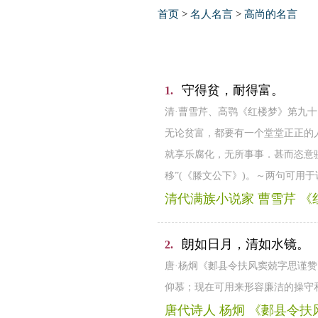
首页
>
名人名言
>
高尚的名言
守得贫，耐得富。
1.
清·曹雪芹、高鹗《红楼梦》第九
无论贫富，都要有一个堂堂正正的
就享乐腐化，无所事事．甚而恣意
移”(《滕文公下》)。～两句可用
清代满族小说家 曹雪芹 《
朗如日月，清如水镜。
2.
唐·杨炯《郪县令扶风窦兢字思谨
仰慕；现在可用来形容廉洁的操守
唐代诗人 杨炯 《郪县令