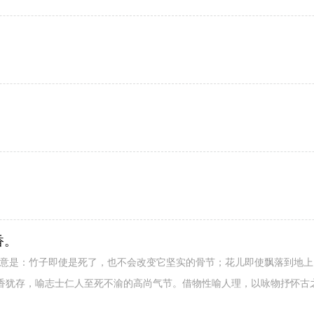
。
。
香。
大意是：竹子即使是死了，也不会改变它坚实的骨节；花儿即使飘落到地
香犹存，喻志士仁人至死不渝的高尚气节。借物性喻人理，以咏物抒怀古