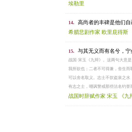
埃勒里
高尚者的丰碑是他们自
14.
希腊悲剧作家 欧里庇得斯
与其无义而有名兮，宁
15.
战国·宋玉《九辩》。这两句大意
我所欲也；二者不可得兼，舍生而取
可以舍名取义。志士不饮盗泉之水，
有志之士，嘲讽警戒那些沽名钓誉
战国时辞赋作家 宋玉 《九