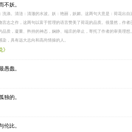
而不妖。
ó着)：洗涤。清涟：清澈的水波。妖：艳丽，妖媚。这两句大意是：荷花出
物言志之作，这两句以富于哲理的语言赞美了荷花的品质。很显然，作者
的品质，凝重、矜持的神态，娴静、端庄的举止，寄托了作者的审美理想
感染，具有远大志向和高尚情操的人。
说》
最愚蠢。
孤独的。
与伦比。