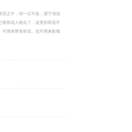
自淤泥之中，却一尘不染；濯于清涟
已将荷花人格化了，这里的荷花不
。可用来赞美荷花，也可用来歌颂