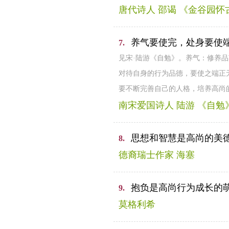
唐代诗人 邵谒 《金谷园怀
养气要使完，处身要使
7.
见宋·陆游《自勉》。养气：修养
对待自身的行为品德，要使之端正
要不断完善自己的人格，培养高尚
南宋爱国诗人 陆游 《自勉
思想和智慧是高尚的美
8.
德裔瑞士作家 海塞
抱负是高尚行为成长的
9.
莫格利希