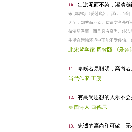
出淤泥而不染，濯清涟
10.
宋·周敦颐《爱莲说》。濯(zhu
之间，却秀而不妖。这篇文章是托
仅清新秀丽，而且具有高尚、纯洁
生活在污浊环境中而能不受侵蚀、
北宋哲学家 周敦颐 《爱莲
卑贱者最聪明，高尚者
11.
当代作家 王朔
有高尚思想的人永不会
12.
英国诗人 西德尼
忠诚的高尚和可敬，无
13.