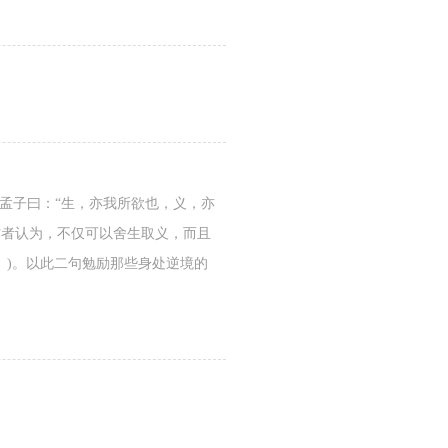
孟子曰：“生，亦我所欲也，义，亦
作者认为，不仅可以舍生取义，而且
》)。以此二句勉励那些身处逆境的