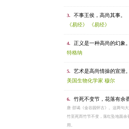
不事王侯，高尚其事。
3.
《易经》 《易经》
正义是一种高尚的幻象
4.
特格纳
艺术是高尚情操的宣泄
5.
美国生物化学家 穆尔
竹死不变节，花落有余
6.
唐·邵谒《金谷园怀古》。这两句
竹至死而竹节不变，落红坠地面余
用。