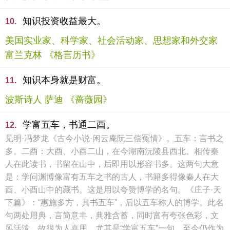
知识投资收益最大。
10.
美国实业家、科学家、社会活动家、思想家和外交家
富兰克林 《格言历书》
知识本身就是财富。
11.
波斯诗人 萨迪 《蔷薇园》
学富五车，书通二酉。
12.
见明·冯梦龙《古今小说·闲云庵阮三偿冤情》。五车：言书之
多。二酉：大酉、小酉二山，在今湖南沅陵县西北。相传秦
人在此读书，书留在山中，后即用以形容书多。这两句大意
是：学问渊博像富有五车之书的古人，书籍多得像秦人在大
酉、小酉山中的藏书。这是用以夸赞博学的名句。《庄子·天
下篇》：“惠施多方，其书五车”，后以五车称人的博学。此名
句两处用典，言简意丰，典雅含蓄，同时富有夸张色彩，文
风活泼，故很为人喜用。尤其是“学富五车”一句，至今仍作为