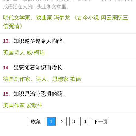
成语活在人的口头上和文章里。
明代文学家、戏曲家 冯梦龙 《古今小说·闲云庵阮三
偿冤情》
知识越多越令人陶醉。
13.
英国诗人 威·柯珀
疑惑随着知识而增长。
14.
德国剧作家、诗人、思想家 歌德
知识是治疗恐惧的药。
15.
美国作家 爱默生
收藏
1
2
3
4
下一页