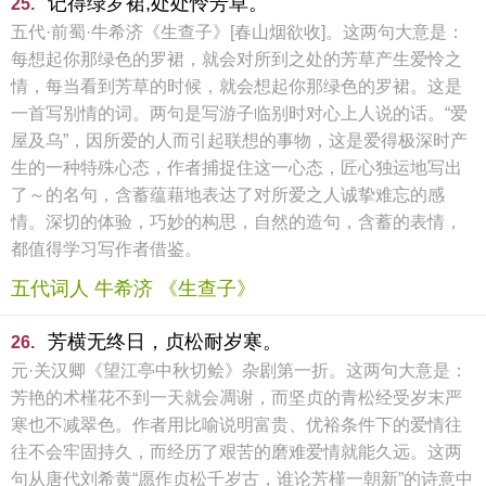
记得绿罗裙,处处怜芳草。
25.
五代·前蜀·牛希济《生查子》[春山烟欲收]。这两句大意是：
每想起你那绿色的罗裙，就会对所到之处的芳草产生爱怜之
情，每当看到芳草的时候，就会想起你那绿色的罗裙。这是
一首写别情的词。两句是写游子临别时对心上人说的话。“爱
屋及乌”，因所爱的人而引起联想的事物，这是爱得极深时产
生的一种特殊心态，作者捕捉住这一心态，匠心独运地写出
了～的名句，含蓄蕴藉地表达了对所爱之人诚挚难忘的感
情。深切的体验，巧妙的构思，自然的造句，含蓄的表情，
都值得学习写作者借鉴。
五代词人 牛希济 《生查子》
芳横无终日，贞松耐岁寒。
26.
元·关汉卿《望江亭中秋切鲙》杂剧第一折。这两句大意是：
芳艳的术槿花不到一天就会凋谢，而坚贞的青松经受岁末严
寒也不减翠色。作者用比喻说明富贵、优裕条件下的爱情往
往不会牢固持久，而经历了艰苦的磨难爱情就能久远。这两
句从唐代刘希黄“愿作贞松千岁古，谁论芳槿一朝新”的诗意中