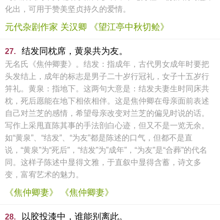
化出，可用于赞美坚贞持久的爱情。
元代杂剧作家 关汉卿 《望江亭中秋切鲙》
结发同枕席，黄泉共为友。
27.
无名氏《焦仲卿妻》。结发：指成年，古代男女成年时要把
头发结上，成年的标志是男子二十岁行冠礼，女子十五岁行
笄礼。黄泉：指地下。这两句大意是：结发夫妻生时同床共
枕，死后愿能在地下相依相伴。这是焦仲卿在母亲面前表述
自己对兰芝的感情，希望母亲改变对兰芝的偏见时说的话。
写作上采甩直陈其事的手法剖白心迹，但又不是一览无余。
如“黄泉”、“结发”、“为友”都是陈述的口气，但都不是直
说，“黄泉”为“死后”，“结发”为”成年”，“为友”是“合葬”的代名
同。这样子陈述中显得文雅，于直叙中显得含蓄，诗文多
变，富宥艺术的魅力。
《焦仲卿妻》 《焦仲卿妻》
以胶投漆中，谁能别离此。
28.