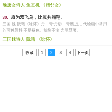
晚唐女诗人 鱼玄机 《赠邻女》
愿为双飞鸟，比翼共翱翔。
30.
三国·魏·阮籍《咏怀》丹、青:丹砂、青雘,是古代绘画中常用
的两种颜料,不易褪色。始终不渝,光明显著。
三国魏诗人 阮籍 《咏怀》
收藏
1
2
3
4
下一页