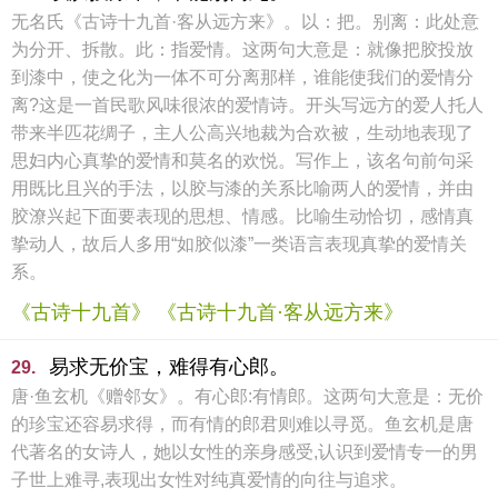
无名氏《古诗十九首·客从远方来》。以：把。别离：此处意
为分开、拆散。此：指爱情。这两句大意是：就像把胶投放
到漆中，使之化为一体不可分离那样，谁能使我们的爱情分
离?这是一首民歌风味很浓的爱情诗。开头写远方的爱人托人
带来半匹花绸子，主人公高兴地裁为合欢被，生动地表现了
思妇内心真挚的爱情和莫名的欢悦。写作上，该名句前句采
用既比且兴的手法，以胶与漆的关系比喻两人的爱情，并由
胶潦兴起下面要表现的思想、情感。比喻生动恰切，感情真
挚动人，故后人多用“如胶似漆”一类语言表现真挚的爱情关
系。
《古诗十九首》 《古诗十九首·客从远方来》
易求无价宝，难得有心郎。
29.
唐·鱼玄机《赠邻女》。有心郎:有情郎。这两句大意是：无价
的珍宝还容易求得，而有情的郎君则难以寻觅。鱼玄机是唐
代著名的女诗人，她以女性的亲身感受,认识到爱情专一的男
子世上难寻,表现出女性对纯真爱情的向往与追求。