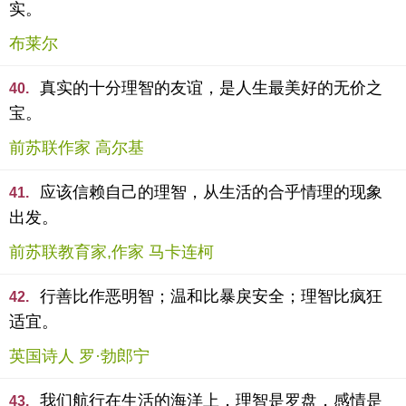
实。
布莱尔
真实的十分理智的友谊，是人生最美好的无价之
40.
宝。
前苏联作家 高尔基
应该信赖自己的理智，从生活的合乎情理的现象
41.
出发。
前苏联教育家,作家 马卡连柯
行善比作恶明智；温和比暴戾安全；理智比疯狂
42.
适宜。
英国诗人 罗·勃郎宁
我们航行在生活的海洋上，理智是罗盘，感情是
43.