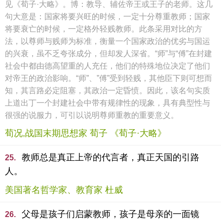
见《荀子·大略》。博：教导、辅佐帝王或王子的老师。这几
句大意是：国家将要兴旺的时候，一定十分尊重教师；国家
将要衰亡的时候，一定格外轻贱教师。此条采用对比的方
法，以尊师与贱师为标准，衡量一个国家政治的优劣与国运
的兴衰，虽不乏夸张成分，但却发人深省。“师”与“傅”在封建
社会中都由德高望重的人充任，他们的特殊地位决定了他们
对帝王的政治影响。“师”、”傅”受到轻贱，其他臣下则可想而
知，其言路必定阻塞，其政治一定昏愤。因此，该名句实质
上道出丁一个封建社会中带有规律性的现象，具有典型性与
很强的说服力，可引以说明尊师重教的重要意义。
荀况,战国末期思想家 荀子 《荀子·大略》
教师总是真正上帝的代言者，真正天国的引路
25.
人。
美国著名哲学家、教育家 杜威
父母是孩子们启蒙教师，孩子是母亲的一面镜
26.