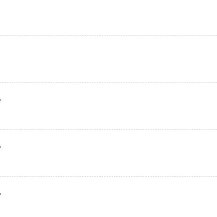
。
。
。