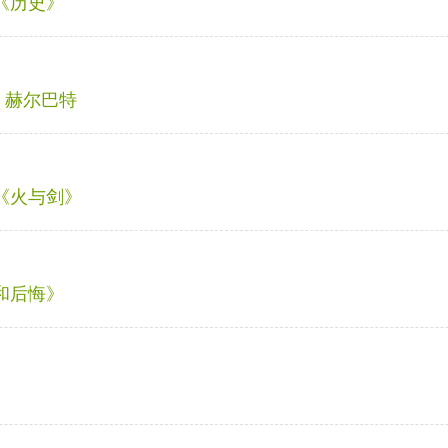
《历史》
 赫尔巴特
 《火与剑》
和后悔》