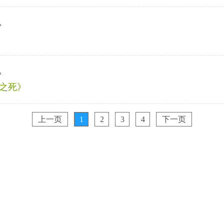
。
。
吻之死》
上一页
1
2
3
4
下一页