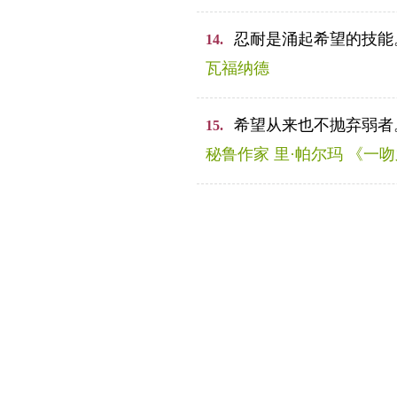
忍耐是涌起希望的技能
14.
瓦福纳德
希望从来也不抛弃弱者
15.
秘鲁作家 里·帕尔玛 《一