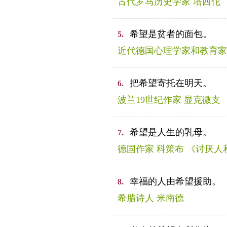
古代罗马历史学家 塔西佗 
希望是贫者的面包。
5.
近代德国心理学家和教育家
把希望寄托在明天。
6.
波兰19世纪作家 显克微支
希望是人生的乳母。
7.
德国作家 科策布 《讨厌人
幸福的人由希望援助。
8.
希腊诗人 米南德