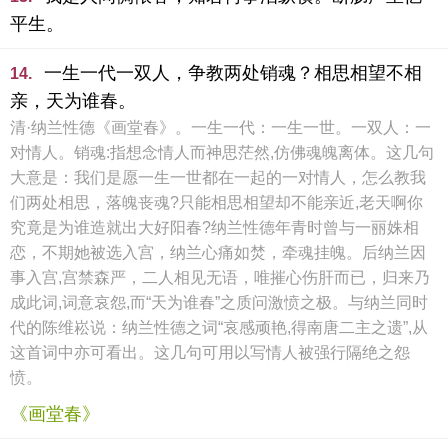
平生。
一生一代一双人，争教两处销魂？相思相望不相
14.
亲，天为谁春。
清·纳兰性德《画堂春》。一生一代：一生一世。一双人：一
对情人。销魂:指想念情人而神思茫然,仿佛魂魄离体。这几句
大意是：我们是愿一生一世都在一起的一对情人，怎么教我
们两处相思，落魄丧魂?只能相思相望却不能亲近,老天啊你
究竟是为谁造就出大好阳春?纳兰性德年青时曾与一丽姝相
恋，不期她被选入宫，纳兰心痛如焚，牵魂挂魄。后纳兰因
事入宫,宫禁森严，二人相见无语，唯摧心伤肝而已，归来乃
成此词,词意哀怨,而“天为谁春”之质问激愤之极。与纳兰同时
代的陈维崧说：纳兰性德之词“哀感顽艳,得南唐二主之遗”,从
这首词中亦可看出。这几句可用以写情人被强行隔绝之怨
愤。
《画堂春》