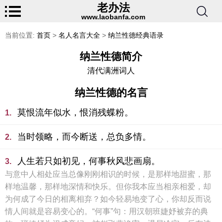
老办法
www.laobanfa.com
当前位置:
首页
>
名人名言大全
>
纳兰性德经典语录
纳兰性德简介
清代满洲词人
纳兰性德的名言
莫恨流年似水，恨消残蝶粉。
1.
当时领略，而今断送，总负多情。
2.
人生若只如初见，何事秋风悲画扇。
3.
与意中人相处应当总像刚刚相识的时候，是那样地甜蜜，那
样地温馨，那样地深情和快乐。但你我本应当相亲相爱，却
为何成了今日的相离相弃？如今轻易地变了心，你却反而说
情人间就是容易变心的。“何事”句：用汉朝班婕妤被弃的典