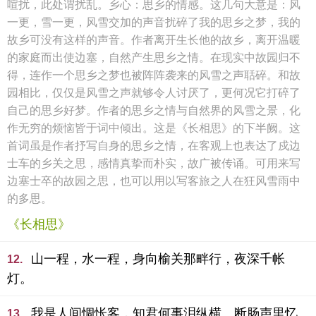
喧扰，此处谓扰乱。乡心：思乡的情感。这几句大意是：风
一更，雪一更，风雪交加的声音扰碎了我的思乡之梦，我的
故乡可没有这样的声音。作者离开生长他的故乡，离开温暖
的家庭而出使边塞，自然产生思乡之情。在现实中故园归不
得，连作一个思乡之梦也被阵阵袭来的风雪之声聒碎。和故
园相比，仅仅是风雪之声就够令人讨厌了，更何况它打碎了
自己的思乡好梦。作者的思乡之情与自然界的风雪之景，化
作无穷的烦恼皆于词中倾出。这是《长相思》的下半阙。这
首词虽是作者抒写自身的思乡之情，在客观上也表达了戍边
士车的乡关之思，感情真挚而朴实，故广被传诵。可用来写
边塞士卒的故园之思，也可以用以写客旅之人在狂风雪雨中
的多思。
《长相思》
山一程，水一程，身向榆关那畔行，夜深千帐
12.
灯。
我是人间惆怅客，知君何事泪纵横。断肠声里忆
13.