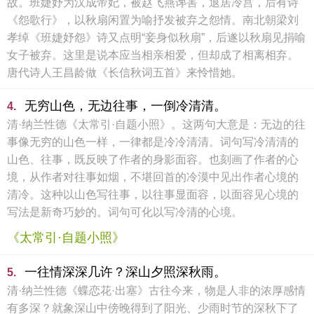
故。班婕妤为汉成帝妃，被赵飞燕谗害，退居冷宫，后有诗
《怨歌行》，以秋扇闲置为喻抒发被弃之怨情。南北朝梁刘
孝绰《班婕妤怨》诗又点明“妾身似秋扇”，后遂以秋扇见捐喻
女子被弃。这里是说本应当相亲相爱，但却成了相离相弃。
唐代诗人王昌龄做《长信秋词五首》来怜惜她。
无穷山色，无边往事，一倒冷清清。
4.
清·纳兰性德《太常引·自题小照》。这两句大意是：无边的往
事像无穷的山色一样，一律都是冷冷清清。词句写冷清清的
山色、往事，既反映了作者的身影面容。也刻画了作者的心
境，从作者对往事如烟，不堪回首的冷漠中见出作者心境的
清冷。这种以山色写往事，以往事显面容，以面容见心境的
写法是新奇巧妙的。词句可化以写冷清的心境。
《太常引·自题小照》
一往情深深几许？深山夕照深秋雨。
5.
清·纳兰性德《蝶恋花·出塞》古往今来，物是人非的浓厚感情
有多深？就象深山中傍晚得到了阳光、少雨时节的深秋下了