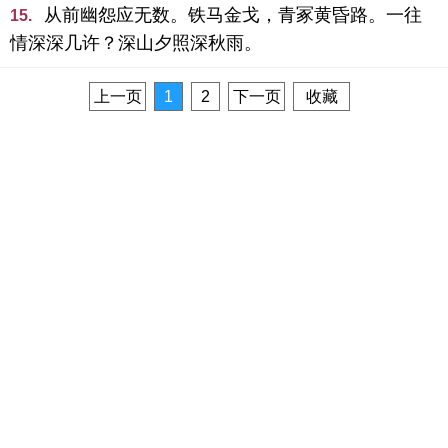
从前幽怨应无数。铁马金戈，青冢黄昏路。一往
15.
情深深几许？深山夕照深秋雨。
上一页
1
2
下一页
收藏