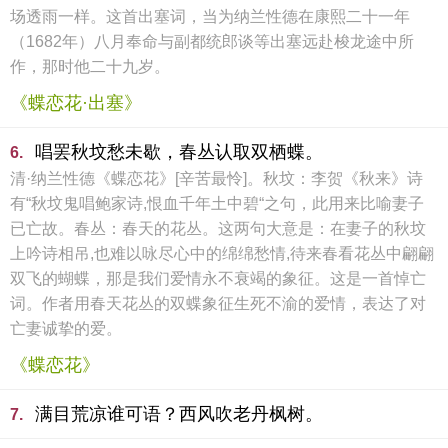
场透雨一样。这首出塞词，当为纳兰性德在康熙二十一年
（1682年）八月奉命与副都统郎谈等出塞远赴梭龙途中所
作，那时他二十九岁。
《蝶恋花·出塞》
唱罢秋坟愁未歇，春丛认取双栖蝶。
6.
清·纳兰性德《蝶恋花》[辛苦最怜]。秋坟：李贺《秋来》诗
有“秋坟鬼唱鲍家诗,恨血千年土中碧“之句，此用来比喻妻子
已亡故。春丛：春天的花丛。这两句大意是：在妻子的秋坟
上吟诗相吊,也难以咏尽心中的绵绵愁情,待来春看花丛中翩翩
双飞的蝴蝶，那是我们爱情永不衰竭的象征。这是一首悼亡
词。作者用春天花丛的双蝶象征生死不渝的爱情，表达了对
亡妻诚挚的爱。
《蝶恋花》
满目荒凉谁可语？西风吹老丹枫树。
7.