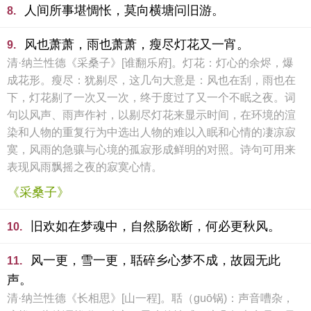
人间所事堪惆怅，莫向横塘问旧游。
8.
风也萧萧，雨也萧萧，瘦尽灯花又一宵。
9.
清·纳兰性德《采桑子》[谁翻乐府]。灯花：灯心的余烬，爆
成花形。瘦尽：犹剔尽，这几句大意是：风也在刮，雨也在
下，灯花剔了一次又一次，终于度过了又一个不眠之夜。词
句以风声、雨声作衬，以剔尽灯花来显示时间，在环境的渲
染和人物的重复行为中选出人物的难以入眠和心情的凄凉寂
寞，风雨的急骧与心境的孤寂形成鲜明的对照。诗句可用来
表现风雨飘摇之夜的寂寞心情。
《采桑子》
旧欢如在梦魂中，自然肠欲断，何必更秋风。
10.
风一更，雪一更，聒碎乡心梦不成，故园无此
11.
声。
清·纳兰性德《长相思》[山一程]。聒（guō锅)：声音嘈杂，