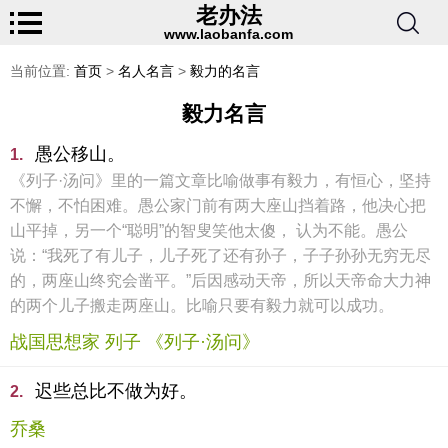
老办法
www.laobanfa.com
当前位置:
首页
>
名人名言
>
毅力的名言
毅力名言
愚公移山。
1.
《列子·汤问》里的一篇文章比喻做事有毅力，有恒心，坚持
不懈，不怕困难。愚公家门前有两大座山挡着路，他决心把
山平掉，另一个“聪明”的智叟笑他太傻， 认为不能。愚公
说：“我死了有儿子，儿子死了还有孙子，子子孙孙无穷无尽
的，两座山终究会凿平。”后因感动天帝，所以天帝命大力神
的两个儿子搬走两座山。比喻只要有毅力就可以成功。
战国思想家 列子 《列子·汤问》
迟些总比不做为好。
2.
乔桑