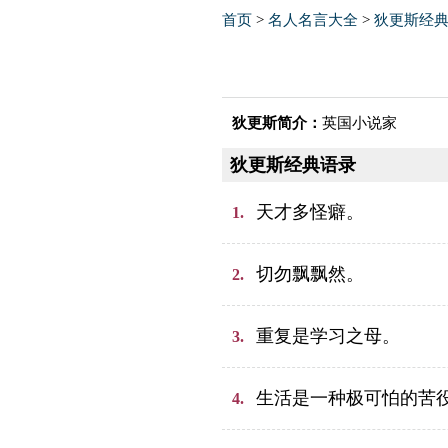
首页
>
名人名言大全
>
狄更斯经
狄更斯简介：
英国小说家
狄更斯经典语录
天才多怪癖。
1.
切勿飘飘然。
2.
重复是学习之母。
3.
生活是一种极可怕的苦
4.