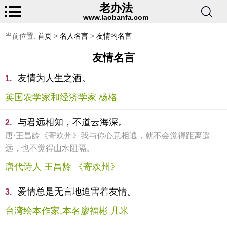
老办法
www.laobanfa.com
当前位置:
首页
>
名人名言
>
友情的名言
友情名言
友情为人生之酒。
1.
英国农学家和经济学家 杨格
与君远相知，不道云海深。
2.
唐·王昌龄《寄欢州》我与你心意相通，就不会觉得距离遥
远，也不觉得山水阻隔。
唐代诗人 王昌龄 《寄欢州》
爱情总是无言地迫害着友情。
3.
台湾绘本作家,本名廖福彬 几米