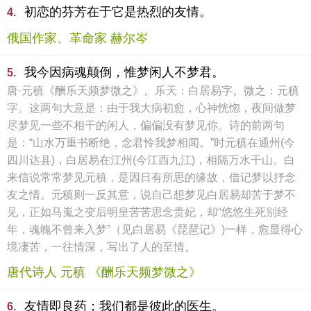
初恋的芬芳在于它是热烈的友情。
4.
俄国作家、革命家 赫尔岑
我今因病魂颠倒，惟梦闲人不梦君。
5.
唐·元稹《酬乐天频梦微之》。乐天：白居易字。微之：元稹
字。这两句大意是：由于我大病初愈，心神恍惚，夜间做梦
尽梦见一些不相干的闲人，偏偏没有梦见你。诗的前两句
是：“山水万重书断绝，念君怜我梦相闻。”时元稹在通州(今
四川达县)，白居易在江州(今江西九江)，相隔万水千山。白
来信说常常梦见元稹，是因日有所思的缘故，借记梦以抒念
友之情。元稹则一反其意，说自己想梦见白居易却苦于梦不
见，正如马嵬之变后明皇苦苦思念贵妃，却“悠悠生死别经
年，魂魄不曾来入梦”（见白居易《琵琶记》)一样，愈显得心
境凄苦，一往情深，写出了人的至情。
唐代诗人 元稹 《酬乐天频梦微之》
友情即良药；我们都是彼此的医生。
6.