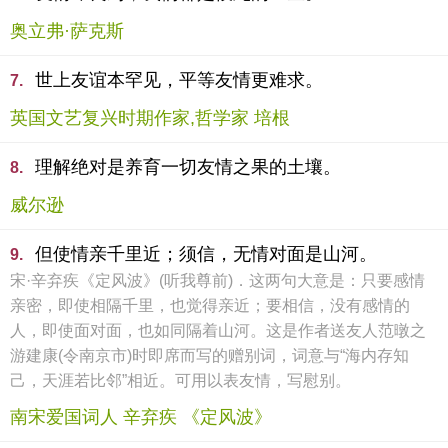
奥立弗·萨克斯
世上友谊本罕见，平等友情更难求。
7.
英国文艺复兴时期作家,哲学家 培根
理解绝对是养育一切友情之果的土壤。
8.
威尔逊
但使情亲千里近；须信，无情对面是山河。
9.
宋·辛弃疾《定风波》(听我尊前)．这两句大意是：只要感情
亲密，即使相隔千里，也觉得亲近；要相信，没有感情的
人，即使面对面，也如同隔着山河。这是作者送友人范暾之
游建康(令南京市)时即席而写的赠别词，词意与“海内存知
己，天涯若比邻”相近。可用以表友情，写慰别。
南宋爱国词人 辛弃疾 《定风波》