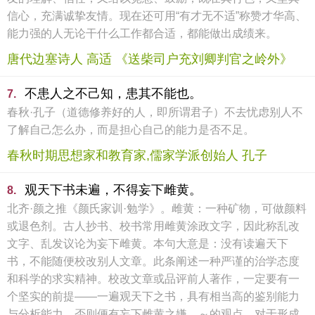
信心，充满诚挚友情。现在还可用“有才无不适”称赞才华高、
能力强的人无论干什么工作都合适，都能做出成绩来。
唐代边塞诗人 高适 《送柴司户充刘卿判官之岭外》
不患人之不己知，患其不能也。
7.
春秋·孔子（道德修养好的人，即所谓君子）不去忧虑别人不
了解自己怎么办，而是担心自己的能力是否不足。
春秋时期思想家和教育家,儒家学派创始人 孔子
观天下书未遍，不得妄下雌黄。
8.
北齐·颜之推《颜氏家训·勉学》。雌黄：一种矿物，可做颜料
或退色剂。古人抄书、校书常用雌黄涂政文字，因此称乱改
文字、乱发议论为妄下雌黄。本句大意是：没有读遍天下
书，不能随便校改别人文章。此条阐述一种严谨的治学态度
和科学的求实精神。校改文章或品评前人著作，一定要有一
个坚实的前提——一遍观天下之书，具有相当高的鉴别能力
与分析能力，否则便有妄下雌黄之嫌。～的观点，对于形成