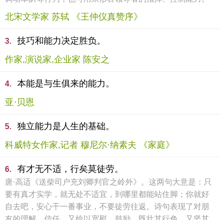
北宋文学家 苏轼 《王仲仪真赞序》
技巧和能力决定胜负。
3.
作家,演说家,企业家 陈安之
本能是与生俱来的能力。
4.
亚·贝恩
独立能力是人生的基础。
5.
科威特女作家,记者 穆尼尔·纳素夫 《家庭》
有才无不适，行矣莫徒劳。
6.
唐·高适《送柴司户充刘卿判官之岭外》。这两句大意是：只
要有真才实学，就无处不适宜，到哪里都能站住脚；你就好
自去吧，安心干一番事业，不要徒劳往返。诗句表现了对朋
友的理解、信任，又给以宽慰、鼓励，既壮其行色，又坚其