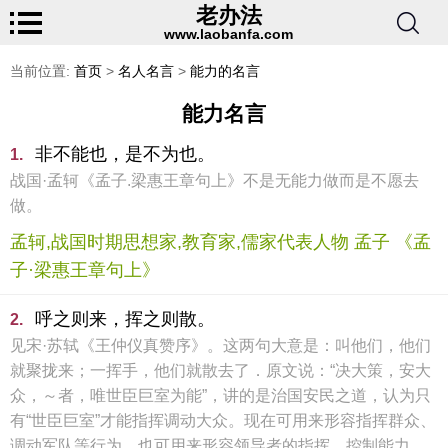
老办法
www.laobanfa.com
当前位置:
首页
>
名人名言
>
能力的名言
能力名言
非不能也，是不为也。
1.
战国·孟轲《孟子.梁惠王章句上》不是无能力做而是不愿去
做。
孟轲,战国时期思想家,教育家,儒家代表人物 孟子 《孟
子·梁惠王章句上》
呼之则来，挥之则散。
2.
见宋·苏轼《王仲仪真赞序》。这两句大意是：叫他们，他们
就聚拢来；一挥手，他们就散去了．原文说：“决大策，安大
众，～者，唯世臣巨室为能”，讲的是治国安民之道，认为只
有“世臣巨室”才能指挥调动大众。现在可用来形容指挥群众、
调动军队等行为，也可用来形容领导者的指挥、控制能力。