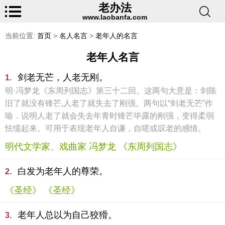
老办法
www.laobanfa.com
当前位置:
首页
>
名人名言
>
老年人的名言
老年人名言
剑老无芒，人老无刚。
1.
明·冯梦龙《东周列国志》第三十二回。这两句大意是：剑陈
旧了就没有锋芒,人老了就失去了刚强。两句以“剑老无芒”作
喻．说明人老了就会失去年青时锋芒毕露的刚强，变得柔弱
怯懦起来。可用于表现老年人自谦，自嗟或叹老的感情。
明代文学家、戏曲家 冯梦龙 《东周列国志》
白发为老年人的尊荣。
2.
《圣经》 《圣经》
老年人总以为自己狡猾。
3.