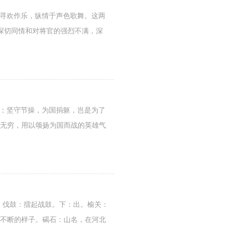
中寻欢作乐，纵情于声色歌舞。这两
深切同情和对将官的强烈不满，深
迹；坚守节操，为国捐躯，岂是为了
慨无穷，用以颂扬为国而战的英雄气
势。伐鼓：擂起战鼓。下：出。榆关：
：连绵不断的样子。碣石：山名，在河北