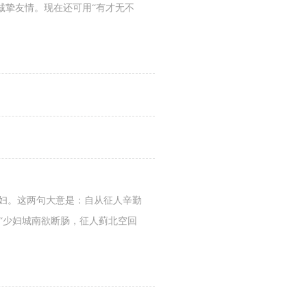
诚挚友情。现在还可用“有才无不
思妇。这两句大意是：自从征人辛勤
“少妇城南欲断肠，征人蓟北空回