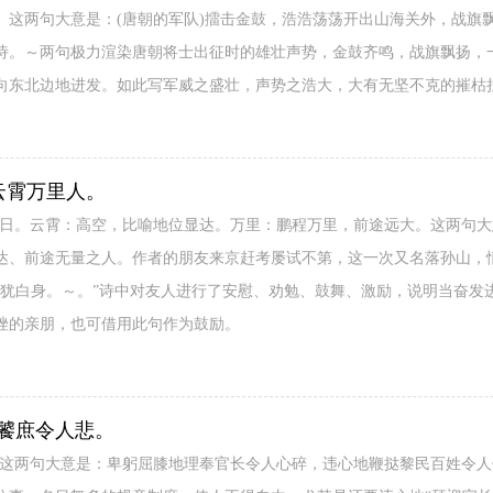
。这两句大意是：(唐朝的军队)擂击金鼓，浩浩荡荡开出山海关外，战旗
诗。～两句极力渲染唐朝将士出征时的雄壮声势，金鼓齐鸣，战旗飘扬，
向东北边地进发。如此写军威之盛壮，声势之浩大，大有无坚不克的摧枯
云霄万里人。
今日。云霄：高空，比喻地位显达。万里：鹏程万里，前途远大。这两句
达、前途无量之人。作者的朋友来京赶考屡试不第，这一次又名落孙山，
科犹白身。～。”诗中对友人进行了安慰、劝勉、鼓舞、激励，说明当奋发
挫的亲朋，也可借用此句作为鼓励。
饕庶令人悲。
。这两句大意是：卑躬屈膝地理奉官长令人心碎，违心地鞭挞黎民百姓令