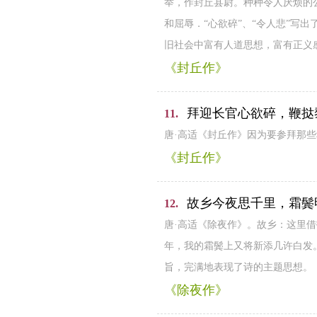
举，作封丘县尉。种种令人厌烦的
和屈辱．“心欲碎”、“令人悲”
旧社会中富有人道思想，富有正义
《封丘作》
拜迎长官心欲碎，鞭挞
11.
唐·高适《封丘作》因为要参拜那
《封丘作》
故乡今夜思千里，霜鬓
12.
唐·高适《除夜作》。故乡：这里
年，我的霜鬓上又将新添几许白发
旨，完满地表现了诗的主题思想。
《除夜作》