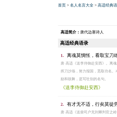
首页
>
名人名言大全
>
高适经典
高适简介：
唐代边塞诗人
高适经典语录
离魂莫惆怅，看取宝刀
1.
唐·高适《送李侍御赴安西》。离
挥刀沙场，努力报国，觅取功名。
励和鼓舞，是写壮别的名句。
《送李侍御赴安西》
有才无不适，行矣莫徒
2.
唐·高适《送柴司户充刘卿判官之