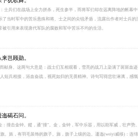
帐下犹歌舞。
是：士兵们在战场上全力拼杀，死生参半，而将军们却在远离阵地的帐幕
示了当时军中的苦乐悬殊和将、士之间的尖锐矛盾，流露出作者对士兵的
常被引用来表现唐代军队的腐败和军中苦乐不均的生活。
从来岂顾勋。
事而献身。这两句大意是：战士们互相观看，雪亮的战刀上染满了斑斑血
敌人短兵相接，浴血奋战，视死如归的无畏精神。诗句写得悲壮淋漓，感
逶迤碣石问。
ng窗)金：撞击金钟。鏦，通“撞”。金，金钟，军中乐嚣，用以助军威，壮声
：泛指旌旗。旌，有羽毛装饰的旗子。旆，旗子上镶的边。逶迤(weiyi威移)