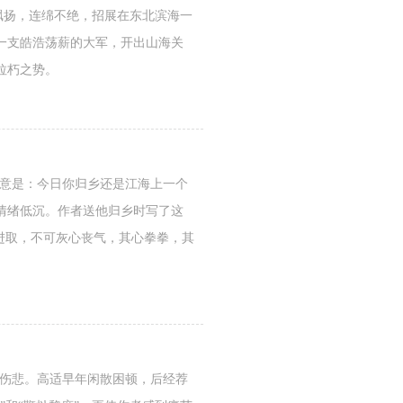
飘扬，连绵不绝，招展在东北滨海一
一支皓浩荡薪的大军，开出山海关
拉朽之势。
大意是：今日你归乡还是江海上一个
情绪低沉。作者送他归乡时写了这
进取，不可灰心丧气，其心拳拳，其
人伤悲。高适早年闲散困顿，后经荐