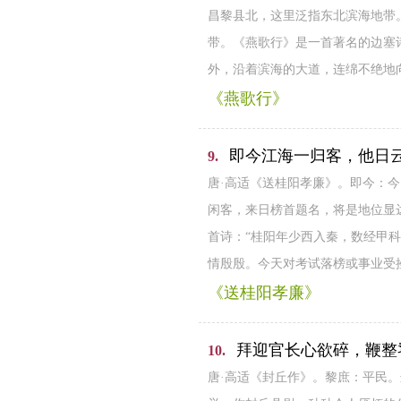
昌黎县北，这里泛指东北滨海地带
带。《燕歌行》是一首著名的边塞
外，沿着滨海的大道，连绵不绝地
《燕歌行》
即今江海一归客，他日
9.
唐·高适《送桂阳孝廉》。即今：
闲客，来日榜首题名，将是地位显
首诗：“桂阳年少西入秦，数经甲
情殷殷。今天对考试落榜或事业受
《送桂阳孝廉》
拜迎官长心欲碎，鞭整
10.
唐·高适《封丘作》。黎庶：平民