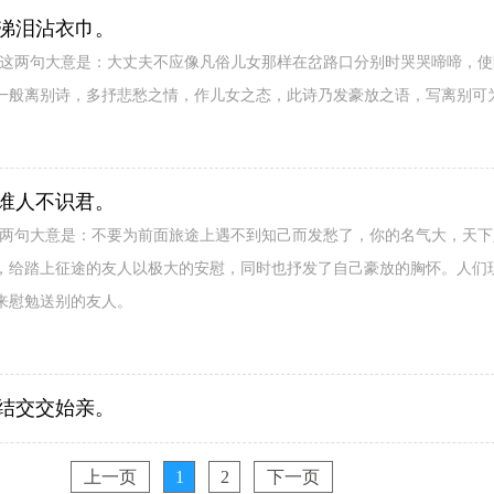
涕泪沾衣巾。
。这两句大意是：大丈夫不应像凡俗儿女那样在岔路口分别时哭哭啼啼，
一般离别诗，多抒悲愁之情，作儿女之态，此诗乃发豪放之语，写离别可
谁人不识君。
这两句大意是：不要为前面旅途上遇不到知己而发愁了，你的名气大，天下
，给踏上征途的友人以极大的安慰，同时也抒发了自己豪放的胸怀。人们现
来慰勉送别的友人。
结交交始亲。
上一页
1
2
下一页