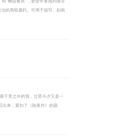
和“鞭挞黎庶”，更使作者感到痛苦
政治的黑暗腐朽。可用于描写、刻画
念着千里之外的我，过罢今夕又是一
写出来，紧扣了《除夜作》的题