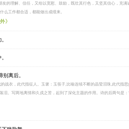
朋友的理解、信任，又给以宽慰、鼓励，既壮其行色，又坚其信心，充满
干什么工作都合适，都能做出成绩来。
外》
功。
中。
啼别离后。
成的战衣，此代指征人。玉箸：玉筷子,比喻连续不断的晶莹泪珠,此代指
过落泪。写两地离情和久戍之苦，起到了深化主题的作用。诗的后两句是：