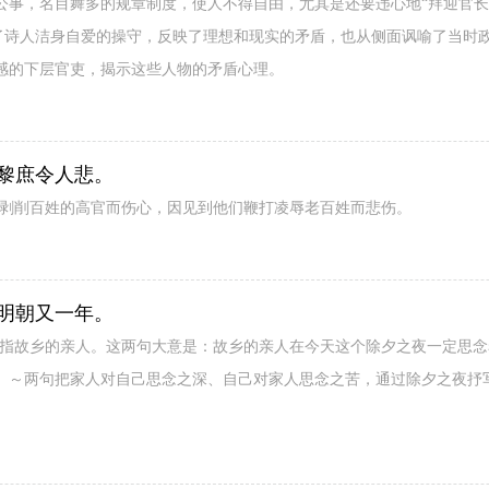
公事，名目舞多的规章制度，使人不得自由，尤其是还要违心地“拜迎官长”
写出了诗人洁身自爱的操守，反映了理想和现实的矛盾，也从侧面讽喻了当时
感的下层官吏，揭示这些人物的矛盾心理。
黎庶令人悲。
些剥削百姓的高官而伤心，因见到他们鞭打凌辱老百姓而悲伤。
明朝又一年。
借指故乡的亲人。这两句大意是：故乡的亲人在今天这个除夕之夜一定思
。～两句把家人对自己思念之深、自己对家人思念之苦，通过除夕之夜抒