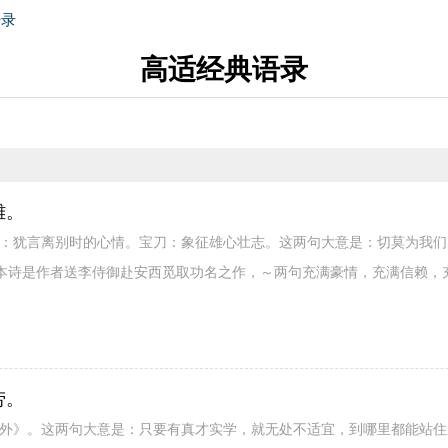
语录
高适经典语录
雄。
魂：犹言离别时的心情。宝刀：象征雄心壮志。这两句大意是：切莫为我
本诗是作者送李侍御赴安西觅取功名之作，～两句充满豪情，充满信赖，
劳。
岭外》。这两句大意是：只要有真才实学，就无处不适宜，到哪里都能站