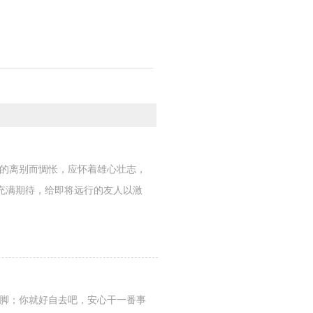
们的离别而惆怅，应怀着雄心壮志，
充满期待，给即将远行的友人以激
住脚；你就好自去吧，安心干一番事