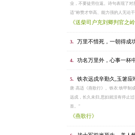
业，不要徒劳往返。诗句表现了对
适”称赞才华高、能力强的人无论
《送柴司户充刘卿判官之岭
万里不惜死，一朝得成
3.
功名万里外，心事一杯
4.
铁衣远戍辛勤久,玉箸应
5.
唐·高适《燕歌行》。铁衣:铁甲制
远戍，长久未归,思妇就没有停止
首。”
《燕歌行》