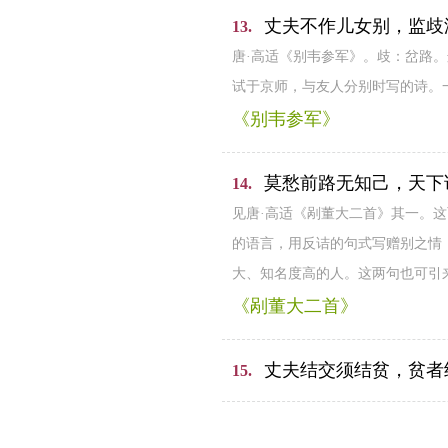
丈夫不作儿女别，监歧
13.
唐·高适《别韦参军》。歧：岔路
试于京师，与友人分别时写的诗。
《别韦参军》
莫愁前路无知己，天下
14.
见唐·高适《剐董大二首》其一。
的语言，用反诘的句式写赠别之情
大、知名度高的人。这两句也可引
《剐董大二首》
丈夫结交须结贫，贫者
15.