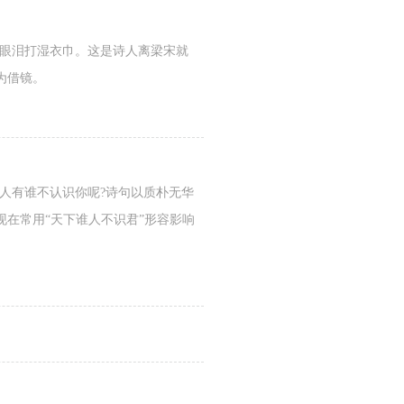
使眼泪打湿衣巾。这是诗人离梁宋就
为借镜。
人有谁不认识你呢?诗句以质朴无华
在常用“天下谁人不识君”形容影响