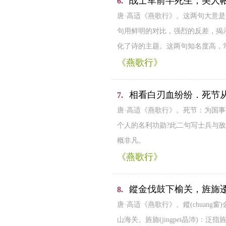
战士军前半死生，美人
6.
唐·高适《燕歌行》。这两句大意
句用鲜明的对比，强烈的反差，揭
化了诗的主题。这两句知名度高，
《燕歌行》
相看白刃血纷纷．死节
7.
唐·高适《燕歌行》。死节：为国
个人的名利功勋?此二句写士兵与
概非凡。
《燕歌行》
鏦金伐鼓下榆关，旌旆
8.
唐·高适《燕歌行》。鏦(chua
山海关。旌旆(jingpei晶沛)