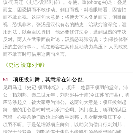
议·司马迁《史记·设郑列传》。令使。重(ohóng虫)足：叠足
而立，困恐惧而不敢移动。侧目而视：斜着眼睛看，因害怕
而不敢止视。这两句大意是：将使天下人叠足而立，侧目而
视，恐惧非常。张汤是汉代有名的酷吏，治狱穷追深究，滥
用刑法，以至臣民畏惧。他还要修订法令，遭到汲黯的坚决
反对。两人在武帝面前辩论，汲黯怒骂张汤说：“如果按体张
汤的主张行事～。现在形容在某种反动势力高压下,人民敢怒
而不敢言时可借用这两句名言。
《史记·设郑列传》
项庄拔剑舞，其意常在沛公也。
51.
见司马迁《史记·项羽本纪》。项庄：楚霸王项羽的堂弟。沛
公：指刘邦。秦二世元年，刘邦起兵于沛(今江苏省沛县)，响
应陈涉起义，被大家尊为沛公。这两句大意是：项庄拔剑起
舞，他的用心是时时想刺杀沛公啊。鸿门宴上，项羽的谋臣
范增一心要杀他们政治上的敌手刘邦，几次暗示项庄下令，
项羽不听。于是范增派项庄舞剑，以助兴为借口行刺刘邦，
情况十分紧急。刘邦的谋士张良出帐唤刘的参乘樊哙闯帐。