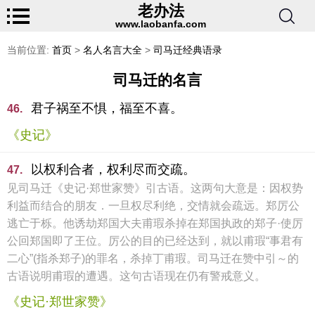
老办法
www.laobanfa.com
当前位置:
首页
>
名人名言大全
>
司马迁经典语录
司马迁的名言
君子祸至不惧，福至不喜。
46.
《史记》
以权利合者，权利尽而交疏。
47.
见司马迁《史记·郑世家赞》引古语。这两句大意是：因权势
利益而结合的朋友．一旦权尽利绝，交情就会疏远。郑厉公
逃亡于栎。他诱劫郑国大夫甫瑕杀掉在郑国执政的郑子·使厉
公回郑国即了王位。厉公的目的已经达到，就以甫瑕“事君有
二心”(指杀郑子)的罪名，杀掉丁甫瑕。司马迁在赞中引～的
古语说明甫瑕的遭遇。这句古语现在仍有警戒意义。
《史记·郑世家赞》