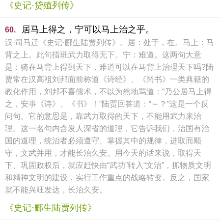
《史记·贷殖列传》
居马上得之，宁可以马上治之乎。
60.
汉·司马迁《史记·郦生陆贾列传》。居：处于，在。马上：马
背之上。此句指班武力取得无下。宁：难道。这两句大意
是：骑在马背上得到天下，难道可以在马背上治理天下吗?陆
贾常在汉高祖刘邦面前称道《诗经》、《尚书》一类典籍的
教化作用，刘邦不喜儒术，不以为然地骂道：“乃公居马上得
之，安事《诗》、《书》！”陆贾回答道：“～？”这是一个反
问句。它的意思是，靠武力取得的天下，不能用武力来治
理。这一名句内含发人深省的道理，它告诉我们，治国有治
国的道理，统治者必须遵守、掌握其中的规律，进取而顺
守，文武并用，才能长治久安。用今天的话来说，取得天
下、巩固政权后，就应赶快由“武功”转入“文治”，抓物质文明
和精神文明的建设，实行工作重点的战略转变。反之，国家
就不能兴旺发达，长治久安。
《史记·郦生陆贾列传》