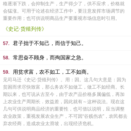
格逐渐下跌，会抑制生产，生产得少了，供不应求，价格就
会猛涨。可用于论述在经济工作中，要注意发挥市场调节的
重要作用；也可供说明商品生产要重视市场信息时引用。
《史记·货殖列传》
君子拙于不知己，而信于知己。
57.
常思奋不顾身，而殉国家之急。
58.
用贫求富，农不如工，工不如商。
59.
见司马迁《史记·贷殖列传》。用：因。这几句大意是：因为
贫困而求尽快致富，那么务农不如做工，做工不如经商。长
期以来，也可说从古至今，由于农产品价格多属偏低，再加
上农业生产周期长．效益差，因此就有～这种说法。现在这
几句可供说明商品经济的重要性，也可借以说明，应当调整
农业政策，重视发展农业生产，不可因“谷贱伤农”，农民都去
弃农经商，造成农业太滑坡，出现经济危机。