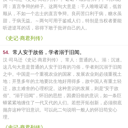
谔：直言争辩的样子。这两句大意是：千人唯唯诺诺，低首
顺从，不如一个志士的直言争辩。良药苦口利于病，糖水虽
甜，于病无益。～两句可用于鉴戒人们，特别是当权者要能
听进逆耳的话，容得下敢于批评自己的人。
《史记·商君列传》
常人安于故俗，学者溺于旧闻。
54.
汉·司马迁《史记·商君列传》。常人：普通的人。溺：沉迷。
这几句大意是普通的人安于旧有的习俗，学者则沉溺于旧闻
之中。中国是一个重视农业的国家，发展农业则必须重视土
地；开垦多年的土地要比生地好用得多，故中国人有重土轻
迁，故土难舍的心理积淀。这种意识的发展，则是“安于故
俗”、“溺于旧闻”，怀旧的思想，因袭旧俗的意识，如一条巨
蟒紧紧地缠住了一代又代的人们。若想开拓创新，必须彻底
抛弃这种守旧意识。可以此二句说明一般人的怀旧苟安心
理。
《史记·商君列传》