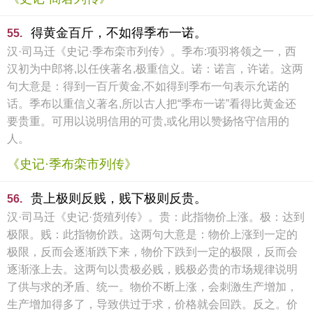
得黄金百斤，不如得季布一诺。
55.
汉·司马迁《史记·季布栾市列传》。季布:项羽将领之一，西
汉初为中郎将,以任侠著名,极重信义。诺：诺言，许诺。这两
句大意是：得到一百斤黄金,不如得到季布一句表示允诺的
话。季布以重信义著名,所以古人把“季布一诺”看得比黄金还
要贵重。可用以说明信用的可贵,或化用以赞扬恪守信用的
人。
《史记·季布栾市列传》
贵上极则反贱，贱下极则反贵。
56.
汉·司马迁《史记·货殖列传》。贵：此指物价上涨。极：达到
极限。贱：此指物价跌。这两句大意是：物价上涨到一定的
极限，反而会逐渐跌下来，物价下跌到一定的极限，反而会
逐渐涨上去。这两句以贵极必贱，贱极必贵的市场规律说明
了供与求的矛盾、统一。物价不断上涨，会刺激生产增加，
生产增加得多了，导致供过于求，价格就会回跌。反之。价