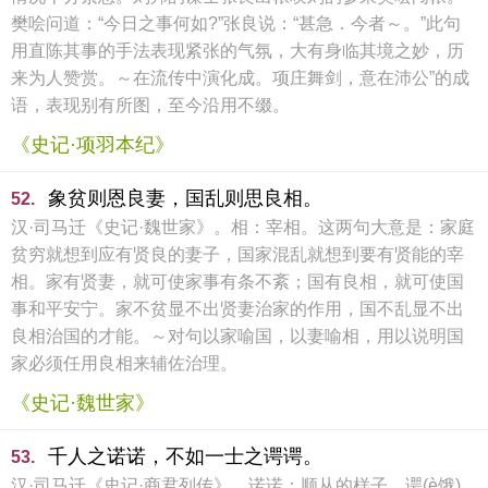
樊哙问道：“今日之事何如?”张良说：“甚急．今者～。”此句
用直陈其事的手法表现紧张的气氛，大有身临其境之妙，历
来为人赞赏。～在流传中演化成。项庄舞剑，意在沛公”的成
语，表现别有所图，至今沿用不缀。
《史记·项羽本纪》
象贫则恩良妻，国乱则思良相。
52.
汉·司马迁《史记·魏世家》。相：宰相。这两句大意是：家庭
贫穷就想到应有贤良的妻子，国家混乱就想到要有贤能的宰
相。家有贤妻，就可使家事有条不紊；国有良相，就可使国
事和平安宁。家不贫显不出贤妻治家的作用，国不乱显不出
良相治国的才能。～对句以家喻国，以妻喻相，用以说明国
家必须任用良相来辅佐治理。
《史记·魏世家》
千人之诺诺，不如一士之谔谔。
53.
汉·司马迁《史记·商君列传》。诺诺：顺从的样子。谔(è饿)