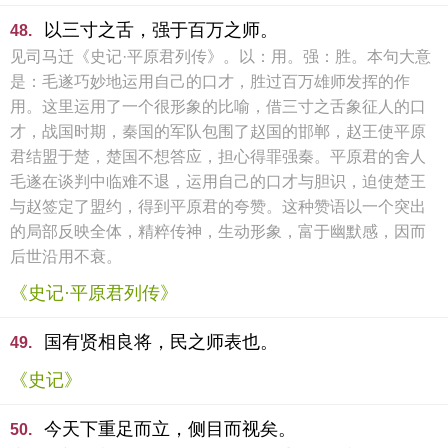
以三寸之舌，强于百万之师。
48.
见司马迁《史记·平原君列传》。以：用。强：胜。本句大意
是：毛遂巧妙地运用自己的口才，胜过百万雄师发挥的作
用。这里运用了一个很形象的比喻，借三寸之舌象征人的口
才，战国时期，秦国的军队包围了赵国的邯郸，赵王使平原
君结盟于楚，楚国不想答应，担心得罪强秦。平原君的舍人
毛遂在谈判中临难不退，运用自己的口才与胆识，迫使楚王
与赵签定了盟约，得到平原君的夸赞。这种赞语以一个突出
的局部反映全体，精粹传神，生动形象，富于幽默感，因而
后世沿用不衰。
《史记·平原君列传》
国有贤相良将，民之师表也。
49.
《史记》
今天下重足而立，侧目而视矣。
50.