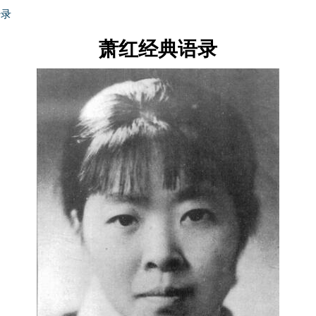
语录
萧红经典语录