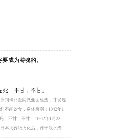
将要成为游魂的。
先死，不甘，不甘。
建议到玛丽医院做全面检查，才发现
不能饮食，身体衰弱；1942年1
不甘，不甘。”1942年1月22
背后日本火葬场火化后，葬于浅水湾。