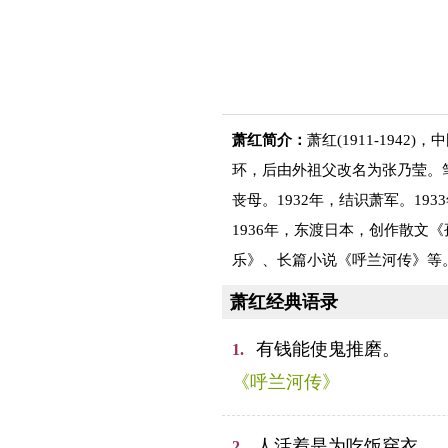
萧红简介：
萧红(1911-194
环，后由外祖父改名为张乃莹。
丧母。1932年，结识萧军。1
1936年，东渡日本，创作散文
乐》、长篇小说《呼兰河传》等。
萧红经典语录
有钱能使鬼推磨。
1.
《呼兰河传》
人活着是为吃饭穿衣。
2.