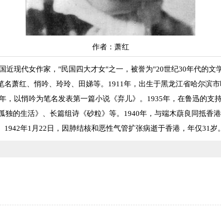
作者：萧红
2)，中国近现代女作家，"民国四大才女"之一，被誉为"20世纪30年代
笔名萧红、悄吟、玲玲、田娣等。1911年，出生于黑龙江省哈尔滨
933年，以悄吟为笔名发表第一篇小说《弃儿》。1935年，在鲁迅的
《孤独的生活》、长篇组诗《砂粒》等。1940年，与端木蕻良同抵香
1942年1月22日，因肺结核和恶性气管扩张病逝于香港，年仅31岁