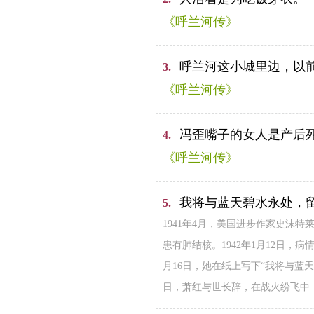
《呼兰河传》
呼兰河这小城里边，以
3.
《呼兰河传》
冯歪嘴子的女人是产后
4.
《呼兰河传》
我将与蓝天碧水永处，
5.
1941年4月，美国进步作家史沫
患有肺结核。1942年1月12日
月16日，她在纸上写下“我将与蓝天
日，萧红与世长辞，在战火纷飞中，