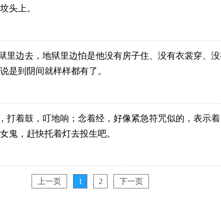
坟头上。
狱里边去，地狱里边怕是他没有房子住、没有衣裳穿、没
说是到阴间就样样都有了。
，打着鼓，叮地响；念着经，好像紧急符咒似的，表示着
女鬼，赶快托着灯去投生吧。
上一页
1
2
下一页