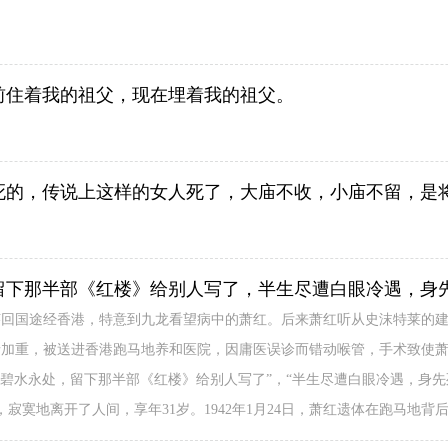
前住着我的祖父，现在埋着我的祖父。
死的，传说上这样的女人死了，大庙不收，小庙不留，是
留下那半部《红楼》给别人写了，半生尽遭白眼冷遇，身
特莱回国途经香港，特意到九龙看望病中的萧红。后来萧红听从史沫特莱的
，病情加重，被送进香港跑马地养和医院，因庸医误诊而错动喉管，手术致使萧红
碧水永处，留下那半部《红楼》给别人写了”，“半生尽遭白眼冷遇，身先死，
寂寞地离开了人间，享年31岁。1942年1月24日，萧红遗体在跑马地