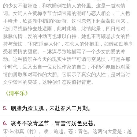
的少女不避嫌疑，和衣睡倒在情人的怀里。这是一首恋情
词。女词人在黄梅季节含烟带露的潮畔与恋人相会，二人携
手幔步，欣赏湖中初绽的新荷。这时忽然下起蒙蒙细雨来，
他们寻找僻静去处避雨，此时此地，此情此景，四日相对，
脉脉传情，爱的冲动再也难以自持，她也不再顾忌步女的矜
持与羞怯，“和衣睡倒人怀”，在恋人的怀抱里，如醉如痴地享
受着爱情的甜蜜。～淋漓尽致地描写了一个少女的爱的冲
动。这种情景在今天的现实生活里可谓司空见惯，可是在那
个时代，且又出自一位女性作家的自白，不能不佩服她对爱
情的勇敢和对写作的大胆。它展示了真实的人性，是对当时
文学禁区的突破，这种创作态度值得肯定。
《清平乐》
胭脂为脸玉肌，未赴春风二月期。
5.
凌冬不改青坚节，冒雪何妨色更苍。
6.
宋·朱淑真《竹》。凌：逾越。苍：青色。这两句大意是：越