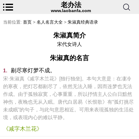
老办法
www.laobanfa.com
当前位置:
首页
>
名人名言大全
>
朱淑真经典语录
朱淑真简介
宋代女诗人
朱淑真的名言
剔尽寒灯梦不成。
1.
宋·朱淑真《减字木兰花》[独行独坐]。本句大意是：在凄冷
的寒夜，把灯芯都剔尽了，依然无法入睡，因而连梦也无法
作成。由于孤独寂寞，心事重重，所以抒情主人公白日黯然
神伤，夜晚也无从入眠。唐代白居易《长恨歌》有“孤灯挑尽
未成眠”的句子，与此句意思相近。可用来表现孤独的生活处
境，或表现内心的难以平静。
《减字木兰花》