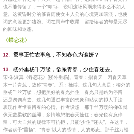
也不能停留了，一个“却”字，说明这场风雨来得多么不如人
意。这黄昏时分的催春雨使女主人公的心境更加暗淡，也使
词的意境更加凄婉。词在雨声中收尾，留给读者的却是无尽
的回味和遐想。
《蝶恋花》
蚕事正忙农事急，不知春色为谁妍？
12.
楼外垂杨千万缕，欲系青春，少住春还去。
13.
宋·朱淑真《蝶恋花》[楼外垂杨]。青春：指春天；因春天草
木一片青葱，故称“青春”。系：拴缚。这几句大意是：楼外的
垂杨千丝万缕，想把美好的春光拴住；春光只是略为停留，
还是匆匆离去。这几句通过丰富的想象和贴切的拟人手法，
表现作者惜春留春的心情。作者设想，那千丝万缕的柳条就
像无数柔软的丝绳，多情地想把春天拴住；春光也有意停
留，可大自然的规律不可抗拒，只能“少住”“还去”。在这里，
作者赋予“垂扬”、“青春”以人的感情，人的形态。那千丝万缕