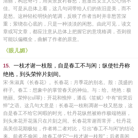
清丽，构思奇巧，用美景反衬春愁，愈显出女主人公心情不
佳。可是从总体上看，这几句词带给人们的依旧是美，而不
是愁。这种轻松明快的笔调，反映了作者当时并非愁苦深
重；萦绕在心底的，只是一种淡淡的闲愁。由此可见，读文
章或写文章，都应注意从总体上把握它的意境格调，否则很
可能以偏概全，曲解了作者的原意。
《眼儿媚》
一枝才谢一枝殷，自是春工不与闲；纵使牡丹称
15.
绝艳，到头荣悴片刻间。
宋·朱淑真《长春花》。长春花：月季花的别名。殷：茂盛的
样子。春工：想象中的掌管春天的神仙。与：给。绝艳：极
艳丽。荣悴(cuǐ翠)：开花和憔悴，潘岳《笙赋》中有“前荣后
悴”之语。这几句大意是：长春花一枝刚凋谢一枝又怒放，这
自是春工不给它闲暇的时光，牡丹花纵然被称作极端艳丽，
到头来花开花落只在片刻之间。长春花常谢而常开，牡丹花
虽美但花期极短，作者将二者对比，引出“春工不与闲”的结论
来。前者不偷闲，故春工使它“一枝才谢一枝殷”；后者喜闲