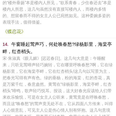
的“楼外垂扬”本是楼内人所见，“欲系青春，少住春还去”本是
楼内人所思，这几句虽然没有直接写楼内人，而楼内多情
的、想留春而不得的女主人公已宛然如见。这种委婉多姿的
表现手法，值得借鉴。
《蝶恋花》
午窗睡起莺声巧，何处唤春愁?绿杨影里，海棠亭
14.
畔，红杏梢头。
宋·朱淑真《眼儿媚》[迟迟春日]。这几句大意是：午睡醒
来，只听见莺啼声轻巧婉转，它在哪里呼唤春愁?啊，它在绿
杨影里，它在海棠亭畔，它在红杏梢头!这几句以写景为主，
把春光写得有声有色。绿的垂杨，粉的海棠，红的杏花，真
是万紫千红，春意盎然。黄莺在“绿杨影里，海棠亭畔，红杏
梢头”啼鸣，歌声轻巧悦耳。按说，这大好春光应该给人们带
来欢乐愉悦，可是在女主人公听来，黄莺竟是在呼唤春愁，
而且这“唤春愁”的莺声竟无处不在，它从四面八方传来，叫得
人心烦意乱，可见主人公是伤心情人别有怀抱。这几句意境