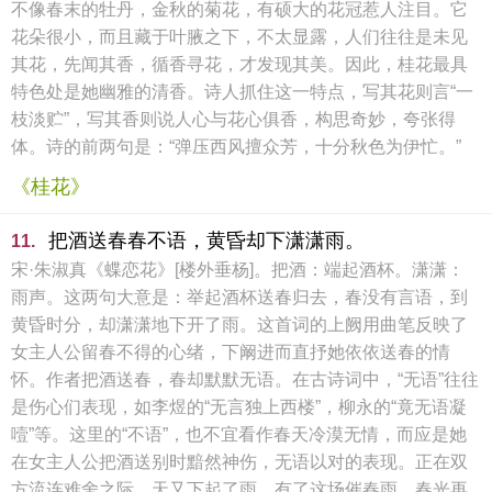
不像春末的牡丹，金秋的菊花，有硕大的花冠惹人注目。它
花朵很小，而且藏于叶腋之下，不太显露，人们往往是未见
其花，先闻其香，循香寻花，才发现其美。因此，桂花最具
特色处是她幽雅的清香。诗人抓住这一特点，写其花则言“一
枝淡贮”，写其香则说人心与花心俱香，构思奇妙，夸张得
体。诗的前两句是：“弹压西风擅众芳，十分秋色为伊忙。”
《桂花》
把酒送春春不语，黄昏却下潇潇雨。
11.
宋·朱淑真《蝶恋花》[楼外垂杨]。把酒：端起酒杯。潇潇：
雨声。这两句大意是：举起酒杯送春归去，春没有言语，到
黄昏时分，却潇潇地下开了雨。这首词的上阙用曲笔反映了
女主人公留春不得的心绪，下阚进而直抒她依依送春的情
怀。作者把酒送春，春却默默无语。在古诗词中，“无语”往往
是伤心们表现，如李煜的“无言独上西楼”，柳永的“竟无语凝
噎”等。这里的“不语”，也不宜看作春天冷漠无情，而应是她
在女主人公把酒送别时黯然神伤，无语以对的表现。正在双
方流连难舍之际，天又下起了雨。有了这场催春雨，春光再