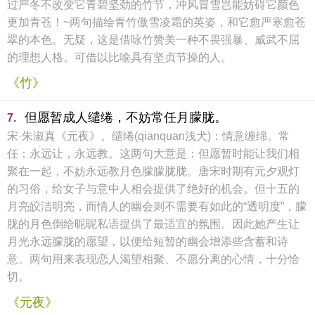
过严冬不改变它青碧坚劲的竹节，冲风冒雪岂能妨碍它颜色
更加青苍！~两句描绘青竹傲雪凌霜的英姿，和它愈严寒愈苍
翠的本色。无疑，这是借咏竹赞美一种不畏强暴、威武不屈
的理想人格。可借以比喻具有坚贞节操的人。
《竹》
但愿暂成人缱绻，不妨常任月朦胧。
7.
宋·朱淑真《元夜》。缱绻(qianquan浅犬)：情意缠绵。常
任：永远让，永远教。这两句大意是：但愿暂时能让我们相
聚在一起，不妨永远教月色朦朦胧胧。唐宋时期有元夕观灯
的习俗，给女子与意中人相会提供了绝好的机会。但十五的
月亮皎洁明亮，而情人的幽会则不需要有如此的“透明度”，朦
胧的月色倒给昵昵私语提供了最适宜的氛围。因此她产生让
月光永远朦胧的愿望，以便给短暂的幽会增添些含蓄和诗
意。两句用来表现恋人渴望相聚、不愿分离的心情，十分恰
切。
《元夜》