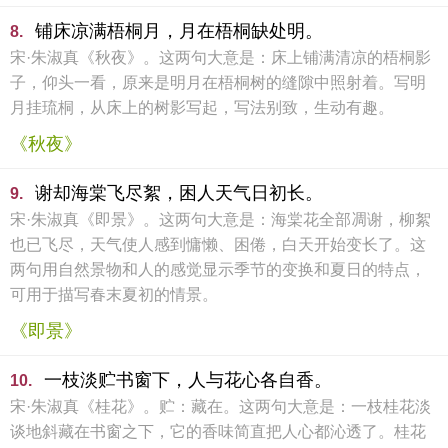
铺床凉满梧桐月，月在梧桐缺处明。
8.
宋·朱淑真《秋夜》。这两句大意是：床上铺满清凉的梧桐影
子，仰头一看，原来是明月在梧桐树的缝隙中照射着。写明
月挂琉桐，从床上的树影写起，写法别致，生动有趣。
《秋夜》
谢却海棠飞尽絮，困人天气日初长。
9.
宋·朱淑真《即景》。这两句大意是：海棠花全部凋谢，柳絮
也已飞尽，天气使人感到慵懒、困倦，白天开始变长了。这
两句用自然景物和人的感觉显示季节的变换和夏日的特点，
可用于描写春末夏初的情景。
《即景》
一枝淡贮书窗下，人与花心各自香。
10.
宋·朱淑真《桂花》。贮：藏在。这两句大意是：一枝桂花淡
谈地斜藏在书窗之下，它的香味简直把人心都沁透了。桂花