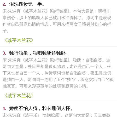
泪洗残妆无一半。
2.
宋·朱淑真《减字木兰花》[独行独坐]。本句大意是：哭得非
常伤心，脸上的脂粉大多已被泪水冲洗掉了。原词中是表现
作者自己孤寂伤情的情态，可用来描写女子啼哭时伤心的样
子。
《减字木兰花》
独行独坐，独唱独酬还独卧。
3.
宋·朱淑真《减字木兰花》[独行独坐]。独酬：自唱自答。这
两句大意是：整日里都是孤孤独独，走路是自己一个人，坐
下来也是自己一个人，吟诗填词也是自唱自答，夜里睡觉仍
是独自一人。两句词一连用了五个“独”字，着意突出自己的孤
独寂寞。可用来形容孤单的处境和寂寞的心情。
《减字木兰花》
娇痴不怕人猜，和衣睡倒人怀。
4.
宋·朱淑真《清平乐》[恼烟撩露]。这两句大意是：天真娇憨