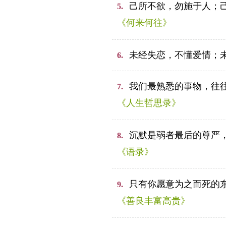
己所不欲，勿施于人；
5.
《何来何往》
未经失恋，不懂爱情；
6.
我们最熟悉的事物，往
7.
《人生哲思录》
沉默是弱者最后的尊严
8.
《语录》
只有你愿意为之而死的
9.
《善良丰富高贵》