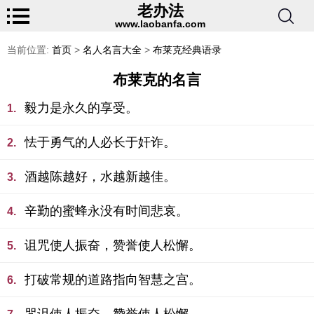
老办法
www.laobanfa.com
当前位置:
首页
>
名人名言大全
>
布莱克经典语录
布莱克的名言
毅力是永久的享受。
1.
怯于勇气的人必长于奸诈。
2.
酒越陈越好，水越新越佳。
3.
辛勤的蜜蜂永没有时间悲哀。
4.
诅咒使人振奋，赞誉使人松懈。
5.
打破常规的道路指向智慧之宫。
6.