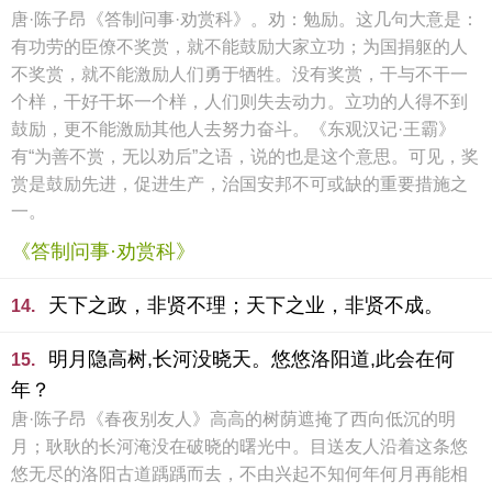
唐·陈子昂《答制问事·劝赏科》。劝：勉励。这几句大意是：
有功劳的臣僚不奖赏，就不能鼓励大家立功；为国捐躯的人
不奖赏，就不能激励人们勇于牺牲。没有奖赏，干与不干一
个样，干好干坏一个样，人们则失去动力。立功的人得不到
鼓励，更不能激励其他人去努力奋斗。《东观汉记·王霸》
有“为善不赏，无以劝后”之语，说的也是这个意思。可见，奖
赏是鼓励先进，促进生产，治国安邦不可或缺的重要措施之
一。
《答制问事·劝赏科》
天下之政，非贤不理；天下之业，非贤不成。
14.
明月隐高树,长河没晓天。悠悠洛阳道,此会在何
15.
年？
唐·陈子昂《春夜别友人》高高的树荫遮掩了西向低沉的明
月；耿耿的长河淹没在破晓的曙光中。目送友人沿着这条悠
悠无尽的洛阳古道踽踽而去，不由兴起不知何年何月再能相