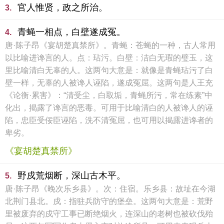
官人惟贤，政之所治。
3.
青蝇一相点，白壁遂成冤。
4.
唐·陈子昂《宴胡楚真禁所》。青蝇：苍蝇的一种，古人常用
以比喻进谗言的人。点：玷污。白壁：洁白无瑕的璧玉，这
里比喻清白无辜的人。这两句大意是：就像是青蝇玷污了白
壁一样，无辜的人被谗人诬陷，遂成冤屈。这两句是人王充
《论衡·累害》：“清受尘，白取垢，青蝇所污，常在练素”中
化出，揭露了谗言的恶毒。可用于比喻清白的人被谗人的诬
陷，忠臣受佞臣诬陷，洗不清冤屈，也可用以揭露进谗者的
卑劣。
《宴胡楚真禁所》
野戍荒烟断，深山古木平。
5.
唐·陈子昂《晚次乐乡县》。次：住宿。乐乡县：故址在今湖
北荆门县北。戍：指驻兵防守的堡垒。这两句大意是：荒野
里被废弃的戍守工事已断绝烟火，连深山的老树也被砍伐殆