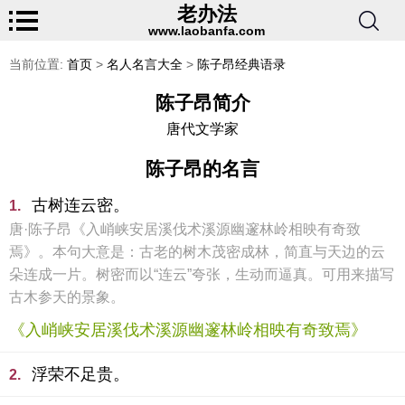
老办法
www.laobanfa.com
当前位置:
首页
>
名人名言大全
>
陈子昂经典语录
陈子昂简介
唐代文学家
陈子昂的名言
古树连云密。
1.
唐·陈子昂《入峭峡安居溪伐术溪源幽邃林岭相映有奇致
焉》。本句大意是：古老的树木茂密成林，简直与天边的云
朵连成一片。树密而以“连云”夸张，生动而逼真。可用来描写
古木参天的景象。
《入峭峡安居溪伐术溪源幽邃林岭相映有奇致焉》
浮荣不足贵。
2.