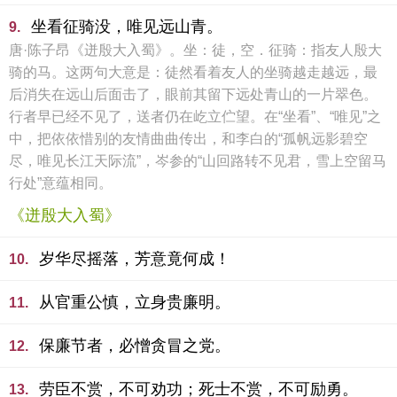
坐看征骑没，唯见远山青。
9.
唐·陈子昂《迸殷大入蜀》。坐：徒，空．征骑：指友人殷大
骑的马。这两句大意是：徒然看着友人的坐骑越走越远，最
后消失在远山后面击了，眼前其留下远处青山的一片翠色。
行者早已经不见了，送者仍在屹立伫望。在“坐看”、“唯见”之
中，把依依惜别的友情曲曲传出，和李白的“孤帆远影碧空
尽，唯见长江天际流”，岑参的“山回路转不见君，雪上空留马
行处”意蕴相同。
《迸殷大入蜀》
岁华尽摇落，芳意竟何成！
10.
从官重公慎，立身贵廉明。
11.
保廉节者，必憎贪冒之党。
12.
劳臣不赏，不可劝功；死士不赏，不可励勇。
13.