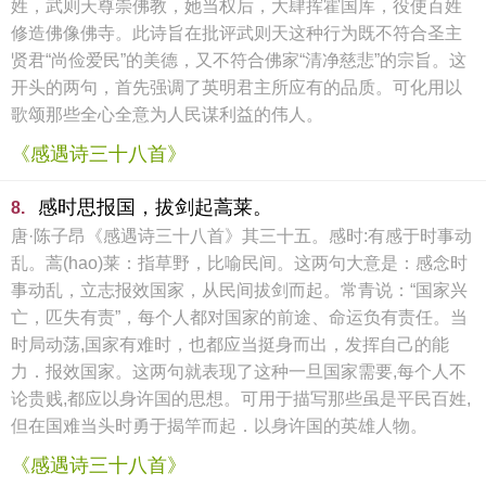
姓，武则天尊崇佛教，她当权后，大肆挥霍国库，役使百姓
修造佛像佛寺。此诗旨在批评武则天这种行为既不符合圣主
贤君“尚俭爱民”的美德，又不符合佛家“清净慈悲”的宗旨。这
开头的两句，首先强调了英明君主所应有的品质。可化用以
歌颂那些全心全意为人民谋利益的伟人。
《感遇诗三十八首》
感时思报国，拔剑起蒿莱。
8.
唐·陈子昂《感遇诗三十八首》其三十五。感时:有感于时事动
乱。蒿(hao)莱：指草野，比喻民间。这两句大意是：感念时
事动乱，立志报效国家，从民间拔剑而起。常青说：“国家兴
亡，匹失有责”，每个人都对国家的前途、命运负有责任。当
时局动荡,国家有难时，也都应当挺身而出，发挥自己的能
力．报效国家。这两句就表现了这种一旦国家需要,每个人不
论贵贱,都应以身许国的思想。可用于描写那些虽是平民百姓,
但在国难当头时勇于揭竿而起．以身许国的英雄人物。
《感遇诗三十八首》