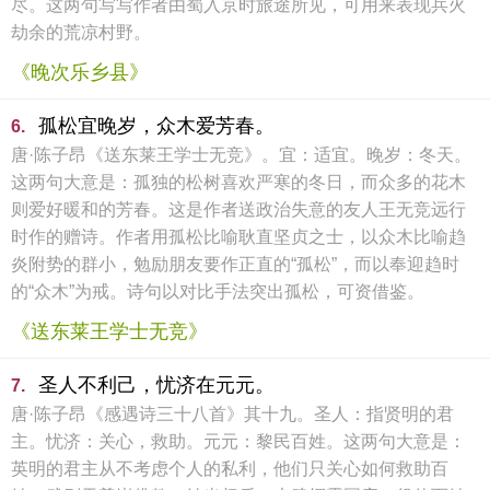
尽。这两句写写作者由蜀入京时旅途所见，可用来表现兵火
劫余的荒凉村野。
《晚次乐乡县》
孤松宜晚岁，众木爱芳春。
6.
唐·陈子昂《送东莱王学士无竞》。宜：适宜。晚岁：冬天。
这两句大意是：孤独的松树喜欢严寒的冬日，而众多的花木
则爱好暖和的芳春。这是作者送政治失意的友人王无竞远行
时作的赠诗。作者用孤松比喻耿直坚贞之士，以众木比喻趋
炎附势的群小，勉励朋友要作正直的“孤松”，而以奉迎趋时
的“众木”为戒。诗句以对比手法突出孤松，可资借鉴。
《送东莱王学士无竞》
圣人不利己，忧济在元元。
7.
唐·陈子昂《感遇诗三十八首》其十九。圣人：指贤明的君
主。忧济：关心，救助。元元：黎民百姓。这两句大意是：
英明的君主从不考虑个人的私利，他们只关心如何救助百