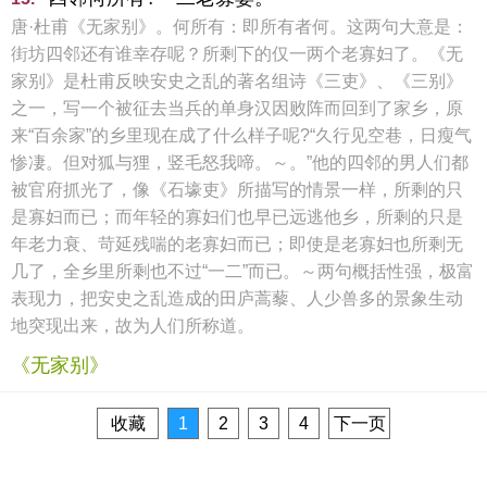
唐·杜甫《无家别》。何所有：即所有者何。这两句大意是：
街坊四邻还有谁幸存呢？所剩下的仅一两个老寡妇了。《无
家别》是杜甫反映安史之乱的著名组诗《三吏》、《三别》
之一，写一个被征去当兵的单身汉因败阵而回到了家乡，原
来“百余家”的乡里现在成了什么样子呢?“久行见空巷，日瘦气
惨凄。但对狐与狸，竖毛怒我啼。～。”他的四邻的男人们都
被官府抓光了，像《石壕吏》所描写的情景一样，所剩的只
是寡妇而已；而年轻的寡妇们也早已远逃他乡，所剩的只是
年老力衰、苛延残喘的老寡妇而已；即使是老寡妇也所剩无
几了，全乡里所剩也不过“一二”而已。～两句概括性强，极富
表现力，把安史之乱造成的田庐蒿藜、人少兽多的景象生动
地突现出来，故为人们所称道。
《无家别》
收藏
1
2
3
4
下一页