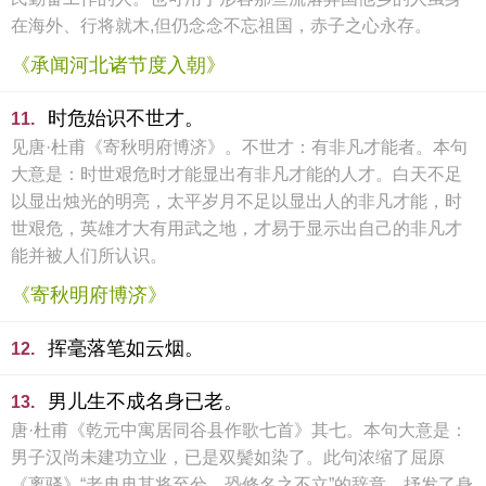
在海外、行将就木,但仍念念不忘祖国，赤子之心永存。
《承闻河北诸节度入朝》
时危始识不世才。
11.
见唐·杜甫《寄秋明府博济》。不世才：有非凡才能者。本句
大意是：时世艰危时才能显出有非凡才能的人才。白天不足
以显出烛光的明亮，太平岁月不足以显出人的非凡才能，时
世艰危，英雄才大有用武之地，才易于显示出自己的非凡才
能并被人们所认识。
《寄秋明府博济》
挥毫落笔如云烟。
12.
男儿生不成名身已老。
13.
唐·杜甫《乾元中寓居同谷县作歌七首》其七。本句大意是：
男子汉尚未建功立业，已是双鬓如染了。此句浓缩了屈原
《离骚》“老冉冉其将至兮，恐修名之不立”的辞意，抒发了身