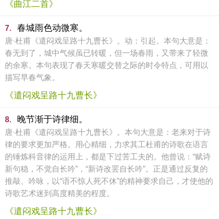
《曲江二首》
春城雨色动微寒。
7.
唐·杜甫《遣闷戏呈路十九曹长》。动：引起。本句大意是：
春无到了，城中气候虽已转暖，但一场春雨，又带来了轻微
的余寒。本句表现了春天寒暖交替之际的时令特点，可用以
描写早春气象。
《遣闷戏呈路十九曹长》
晚节渐于诗律细。
8.
唐·杜甫《遣闷戏呈路十九曹长》。本句大意是：老来对于诗
律的要求更加严格。用心精细，力求其工杜甫的诗歌在语言
的锤炼科音律的运用上，都是下过苦工夫的。他曾说：“赋诗
新句稳，不觉自长吟”，“新诗改罢自长吟”。正是通过反复的
推敲、吟咏，以“语不惊人死不休”的精神要求自己，才使他的
诗歌艺术迷到高度精美的程度。
《遣闷戏呈路十九曹长》