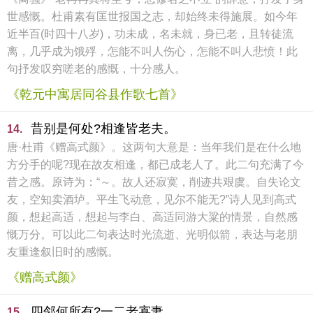
世感慨。杜甫素有匡世报国之志，却始终未得施展。如今年
近半百(时四十八岁)，功未成，名未就，身已老，且转徒流
离，几乎成为饿殍，怎能不叫人伤心，怎能不叫人悲愤！此
句抒发叹穷嗟老的感慨，十分感人。
《乾元中寓居同谷县作歌七首》
昔别是何处?相逢皆老夫。
14.
唐·杜甫《赠高式颜》。这两句大意是：当年我们是在什么地
方分手的呢?现在故友相逢，都已成老人了。此二句充满了今
昔之感。原诗为：“～。故人还寂寞，削迹共艰虞。自失论文
友，空知卖酒垆。平生飞动意，见尔不能无?”诗人见到高式
颜，想起高适，想起与李白、高适同游大粱的情景，自然感
慨万分。可以此二句表达时光流逝、光明似箭，表达与老朋
友重逢叙旧时的感慨。
《赠高式颜》
四邻何所有?一二老寡妻。
15.