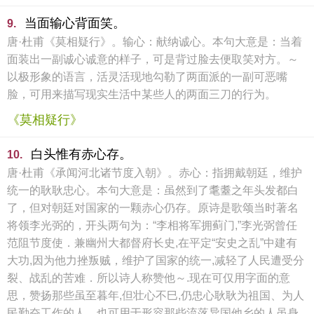
当面输心背面笑。
9.
唐·杜甫《莫相疑行》。输心：献纳诚心。本句大意是：当着
面装出一副诚心诚意的样子，可是背过脸去便取笑对方。～
以极形象的语言，活灵活现地勾勒了两面派的一副可恶嘴
脸，可用来描写现实生活中某些人的两面三刀的行为。
《莫相疑行》
白头惟有赤心存。
10.
唐·杜甫《承闻河北诸节度入朝》。赤心：指拥戴朝廷，维护
统一的耿耿忠心。本句大意是：虽然到了耄耋之年头发都白
了，但对朝廷对国家的一颗赤心仍存。原诗是歌颂当时著名
将领李光弼的，开头两句为：“李相将军拥蓟门,”李光弼曾任
范阻节度使．兼幽州大都督府长史,在平定“安史之乱”中建有
大功,因为他力挫叛贼，维护了国家的统一,减轻了人民遭受分
裂、战乱的苦难．所以诗人称赞他～.现在可仅用字面的意
思，赞扬那些虽至暮年,但壮心不巳,仍忠心耿耿为祖国、为人
民勤奋工作的人。也可用于形容那些流落异国他乡的人虽身