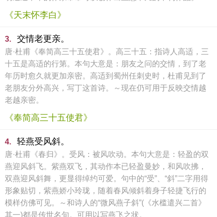
《天末怀李白》
交情老更亲。
3.
唐·杜甫《奉简高三十五使君》。高三十五：指诗人高适，三
十五是高适的行第。本句大意是：朋友之问的交情，到了老
年历时愈久就更加亲密。高适到蜀州任刺史时，杜甫见到了
老朋友分外高兴，写丁这首诗。～现在仍可用于反映交情越
老越亲密。
《奉简高三十五使君》
轻燕受风斜。
4.
唐·杜甫《春归》。受风：被风吹动。本句大意是：轻盈的双
燕迎风斜飞。紫燕双飞，其动作本已轻盈曼妙，和风吹拂，
双燕迎风斜舞，更显得绰约可爱。句中的“受”、“斜”二字用得
形象贴切，紫燕娇小玲珑，随着春风倾斜着身子轻捷飞行的
模样仿佛可见。～和诗人的“微风燕子斜”(《水槛遣兴二首》
其一)都是传世名句。可用以写燕飞之状。