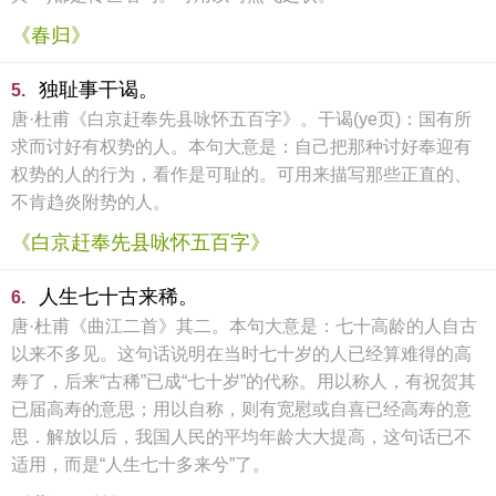
《春归》
独耻事干谒。
5.
唐·杜甫《白京赶奉先县咏怀五百字》。干谒(ye页)：国有所
求而讨好有权势的人。本句大意是：自己把那种讨好奉迎有
权势的人的行为，看作是可耻的。可用来描写那些正直的、
不肯趋炎附势的人。
《白京赶奉先县咏怀五百字》
人生七十古来稀。
6.
唐·杜甫《曲江二首》其二。本句大意是：七十高龄的人自古
以来不多见。这句话说明在当时七十岁的人已经算难得的高
寿了，后来“古稀”已成“七十岁”的代称。用以称人，有祝贺其
已届高寿的意思；用以自称，则有宽慰或自喜已经高寿的意
思．解放以后，我国人民的平均年龄大大提高，这句话已不
适用，而是“人生七十多来兮”了。