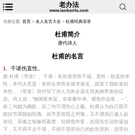
老办法
www.laobanfa.com
当前位置:
首页
>
名人名言大全
>
杜甫经典语录
杜甫简介
唐代诗人
杜甫的名言
干请伤直性。
1.
唐·杜甫《早发》。干请：有所请求而干谒。直性：耿直的本
性，本句大意是：有所企求而去请求接见，损害了我耿直的
本性。《早发》诗抒写了诗人为奔走谋生而匆匆早发的叹
息。诗人说：“侧闻夜来寇，幸喜囊中净。艰危作远客，～”。
前二句颇为幽默，后二句可谓伤心之极。杜甫认为自己既不
能抗节高隐如怕夷、叔齐受首阳之穷饿，又不屑屈己逢人如
张仪、苏秦之朝秦而暮楚．但艰危作客，在现实生活的逼迫
下，又不得不去干请，不得不违背自己的处世原则，违背自