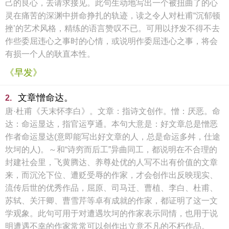
己的良心，去请求接见。此句生动地写出一个被扭曲了的心
灵在痛苦的深渊中拼命挣扎的轨迹，读之令人对杜甫“沉郁顿
挫’的艺术风格，精练的语言赞叹不已。可用以抒发不得不去
作些委屈违心之事时的心情，或说明作委屈违心之事，将会
有损一个人的耿直本性。
《早发》
文章憎命达。
2.
唐·杜甫《天末怀李白》。文章：指诗文创作。憎：厌恶。命
达：命运显达，指官运亨通。本句大意是：好文章总是憎恶
作者命运显达(意即能写出好文章的人，总是命运多舛，仕途
坎坷的人)。～和“诗穷而后工”异曲同工，都说明在不合理的
封建社会里，飞黄腾达、养尊处优的人写不出有价值的文章
来，而沉沦下位、遭贬受辱的作家，才会创作出反映现实、
流传后世的优秀作品，屈原、司马迁、曹植、李白、杜甫、
苏轼、关汗卿、曹雪芹等卓有成就的作家，都证明了这一文
学观象。此句可用于对遭遇坎坷的作家表示同情，也用于说
明遭遇不幸的作家常常可以创作出立意不凡的不朽作品。